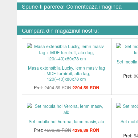
Spune-ti parerea! Comenteaza imaginea
Cumpara din magazinul nostru:
Set mobila
Masa extensibila Lucky, lemn masiv fag
+ MDF furniruit, alb+fag,
Pret:
8
120(+40)x80x78 cm
Pret:
2404,59 RON
2204,59 RON
Set mobila hol Verona, lemn masiv, alb
Set mobi
Pret:
4596,89 RON
4296,89 RON
Pret:
5