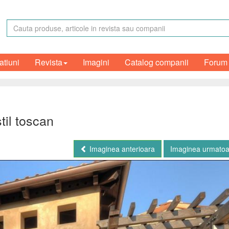
atiuni
Revista
Imagini
Catalog companii
Forum
til toscan
Imaginea anterioara
Imaginea urmato