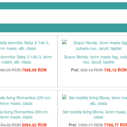
 dormitor Seby 3-140-3, lemn
Scaun Nordic, lemn masiv fag, cul
masiv, alb, clasic
nuc, lacuit, tapitat
066,09 RON
7566,09 RON
Pret:
826,12 RON
736,12 RON
la living Romantica 220 cm,
Set mobila living Mona, lemn masiv,
lemn masiv, clasic
clasic
494,92 RON
5094,92 RON
Pret:
7969,77 RON
7769,77 RO