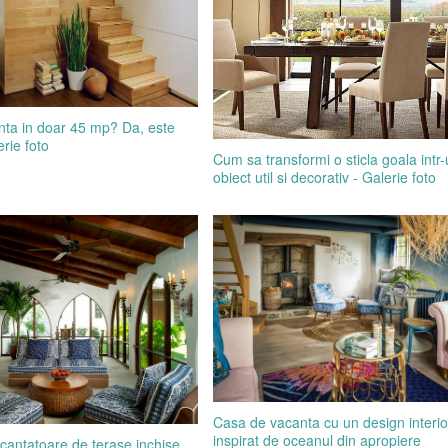
inta in doar 45 mp? Da, este
erie foto
Cum sa transformi o sticla goala intr
obiect util si decorativ - Galerie foto
Casa de vacanta cu un design interio
inspirat de oceanul din apropiere
cantatoare de terase inchise