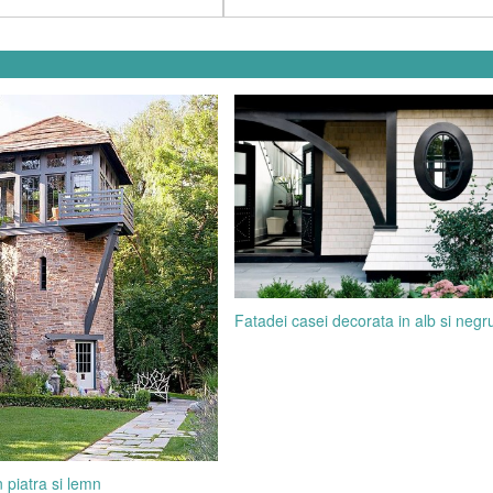
Fatadei casei decorata in alb si negr
 piatra si lemn