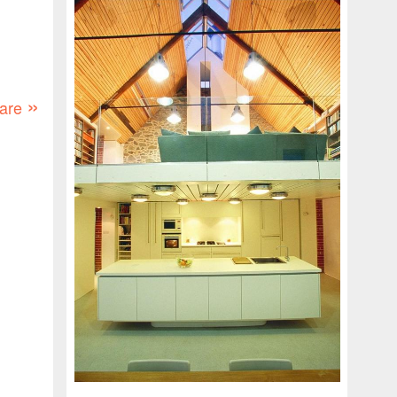
»
oare