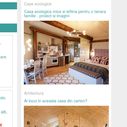
Case ecologice
Casa ecologica mica si ieftina pentru o tanara
familie - proiect si imagini
oare
Arhitectura
Ai locui in aceasta casa din carton?
 alb,
N