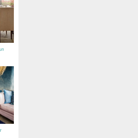
-un
r