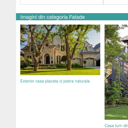
Imagini din categoria Fatade
Exterior casa placata ci piatra naturala
Casa turn din