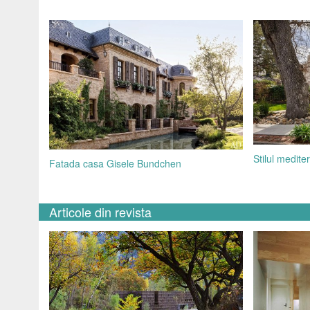
Stilul medit
Fatada casa Gisele Bundchen
Articole din revista