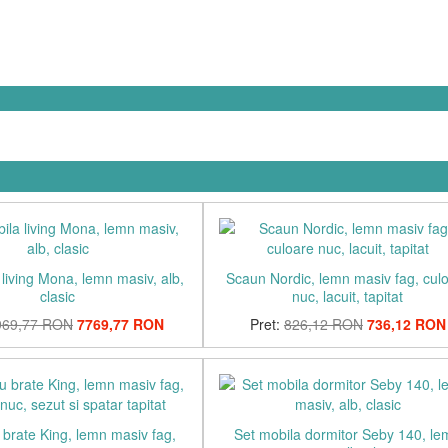
 living Mona, lemn masiv, alb,
Scaun Nordic, lemn masiv fag, cul
clasic
nuc, lacuit, tapitat
969,77 RON
7769,77 RON
Pret:
826,12 RON
736,12 RON
brate King, lemn masiv fag,
Set mobila dormitor Seby 140, l