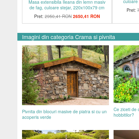
culoare 
Masa extensibila Ileana din lemn masiv
de fag, culoare stejar, 220x100x79 cm
Pret:
Pret:
2950,41 RON
2650,41 RON
Imagini din categoria Crama si pivnita
Ce ziceti de 
Pivnita din blocuri masive de piatra si cu un
hobbitilor?
acoperis verde