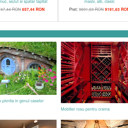
nuc, sezut si spatar tapitat
masiv, alb, clasic
747,44 RON
657,44 RON
Pret:
9691,63 RON
9191,63 RO
o pivnita in genul caselor
Mobilier rosu pentru crama