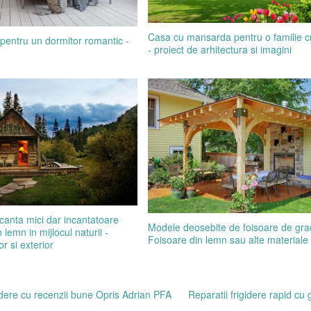
Casa cu mansarda pentru o familie cu
 pentru un dormitor romantic -
- proiect de arhitectura si imagini
canta mici dar incantatoare
Modele deosebite de foisoare de gra
 lemn in mijlocul naturii -
Foisoare din lemn sau alte materiale
or si exterior
gidere cu recenzii bune Opris Adrian PFA
Reparatii frigidere rapid cu 