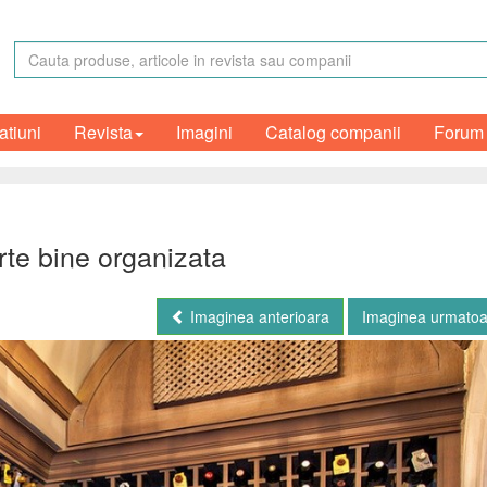
atiuni
Revista
Imagini
Catalog companii
Forum
arte bine organizata
Imaginea anterioara
Imaginea urmato