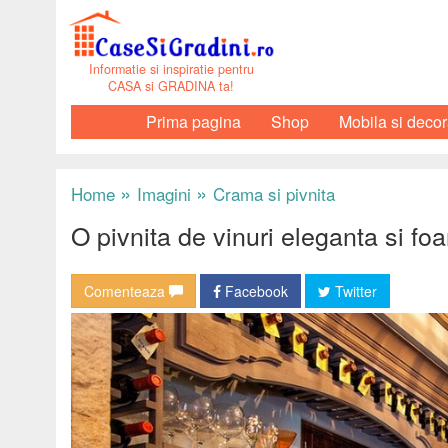
Informatie si inspiratie pentru
CASA si GRADINA ta!
Prima pagina
Shop
Mobila si decor
»
»
Home
Imagini
Crama si pivnita
O pivnita de vinuri eleganta si fo
Comenteaza
Facebook
Twitter