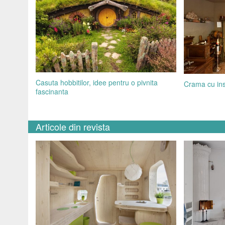
Casuta hobbitilor, idee pentru o pivnita
Crama cu ins
fascinanta
Articole din revista