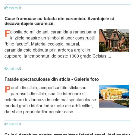
mai mult
Case frumoase cu fatada din caramida. Avantajele si
dezavantajele caramizii.
F
olosita de mii de ani, caramida a ramas pana
in zilele noastre un simbol al unor constructii
"bine facute". Material ecologic, natural,
caramida este obtinuta prin arderea argilei in
cuptoare, la temperaturi de peste 1000 grade Celsius ...
mai mult
Fatade spectaculoase din sticla - Galerie foto
P
ereti din sticla, acoperisuri din sticla sau
pardoseli din sticla, spatiile interioare si
exterioare fuzioneaza in cele mai spectaculoase
moduri gratie ideilor indraznete ale arhitectilor,
dar si ale proprietarilor acestor case ...
mai mult
Culori deschise pentru amenajarea fatadei casei. Idei pentru