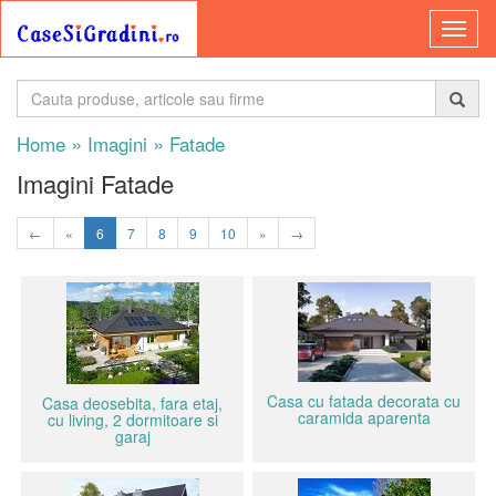
»
»
Home
Imagini
Fatade
Imagini Fatade
←
«
6
7
8
9
10
»
→
Casa cu fatada decorata cu
Casa deosebita, fara etaj,
caramida aparenta
cu living, 2 dormitoare si
garaj