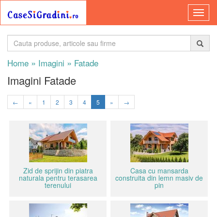
»
»
Home
Imagini
Fatade
Imagini Fatade
←
«
1
2
3
4
5
»
→
Zid de sprijin din piatra
Casa cu mansarda
naturala pentru terasarea
construita din lemn masiv de
terenului
pin