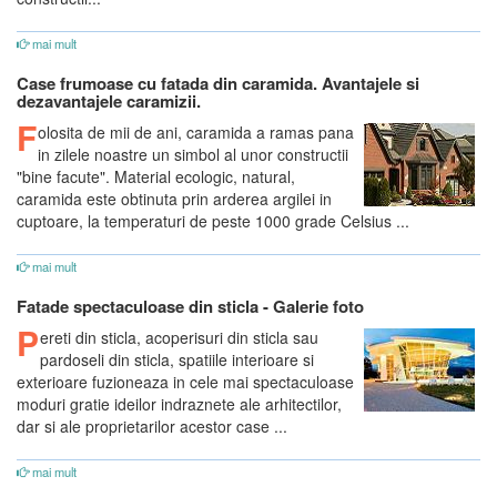
mai mult
Case frumoase cu fatada din caramida. Avantajele si
dezavantajele caramizii.
F
olosita de mii de ani, caramida a ramas pana
in zilele noastre un simbol al unor constructii
"bine facute". Material ecologic, natural,
caramida este obtinuta prin arderea argilei in
cuptoare, la temperaturi de peste 1000 grade Celsius ...
mai mult
Fatade spectaculoase din sticla - Galerie foto
P
ereti din sticla, acoperisuri din sticla sau
pardoseli din sticla, spatiile interioare si
exterioare fuzioneaza in cele mai spectaculoase
moduri gratie ideilor indraznete ale arhitectilor,
dar si ale proprietarilor acestor case ...
mai mult