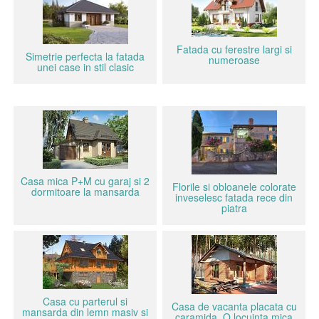
Fatada cu ferestre largi si
Simetrie perfecta la fatada
numeroase
unei case in stil clasic
Casa mica P+M cu garaj si 2
Florile si obloanele colorate
dormitoare la mansarda
inveselesc fatada rece din
piatra
Casa cu parterul si
Casa de vacanta placata cu
mansarda din lemn masiv si
caramida. O locuinta mica