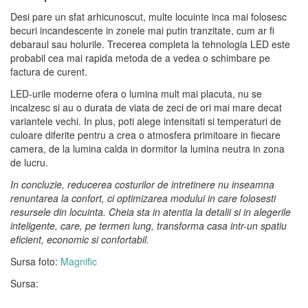
Desi pare un sfat arhicunoscut, multe locuinte inca mai folosesc
becuri incandescente in zonele mai putin tranzitate, cum ar fi
debaraul sau holurile. Trecerea completa la tehnologia LED este
probabil cea mai rapida metoda de a vedea o schimbare pe
factura de curent.
LED-urile moderne ofera o lumina mult mai placuta, nu se
incalzesc si au o durata de viata de zeci de ori mai mare decat
variantele vechi. In plus, poti alege intensitati si temperaturi de
culoare diferite pentru a crea o atmosfera primitoare in fiecare
camera, de la lumina calda in dormitor la lumina neutra in zona
de lucru.
In concluzie, reducerea costurilor de intretinere nu inseamna
renuntarea la confort, ci optimizarea modului in care folosesti
resursele din locuinta. Cheia sta in atentia la detalii si in alegerile
inteligente, care, pe termen lung, transforma casa intr-un spatiu
eficient, economic si confortabil.
Sursa foto:
Magnific
Sursa: