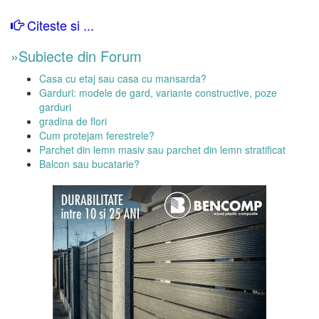
Citeste si ...
»Subiecte din Forum
Casa cu etaj sau casa cu mansarda?
Garduri: modele de gard, variante constructive, poze
garduri
gradina de flori
Cum protejam ferestrele?
Parchet din lemn masiv sau parchet din lemn stratificat
Balcon sau bucatarie?