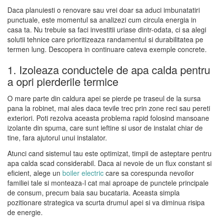
Daca planuiesti o renovare sau vrei doar sa aduci imbunatatiri
punctuale, este momentul sa analizezi cum circula energia in
casa ta. Nu trebuie sa faci investitii uriase dintr-odata, ci sa alegi
solutii tehnice care prioritizeaza randamentul si durabilitatea pe
termen lung. Descopera in continuare cateva exemple concrete.
1. Izoleaza conductele de apa calda pentru
a opri pierderile termice
O mare parte din caldura apei se pierde pe traseul de la sursa
pana la robinet, mai ales daca tevile trec prin zone reci sau pereti
exteriori. Poti rezolva aceasta problema rapid folosind mansoane
izolante din spuma, care sunt ieftine si usor de instalat chiar de
tine, fara ajutorul unui instalator.
Atunci cand sistemul tau este optimizat, timpii de asteptare pentru
apa calda scad considerabil. Daca ai nevoie de un flux constant si
eficient, alege un
boiler electric
care sa corespunda nevoilor
familiei tale si monteaza-l cat mai aproape de punctele principale
de consum, precum baia sau bucataria. Aceasta simpla
pozitionare strategica va scurta drumul apei si va diminua risipa
de energie.