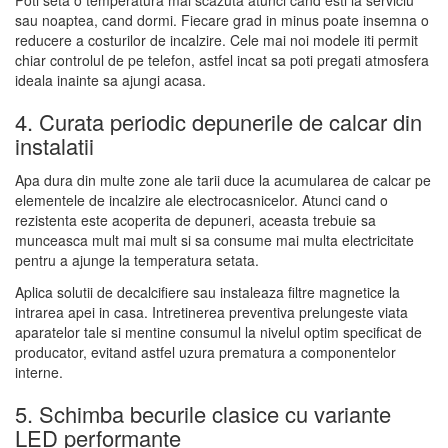
Poti seta o temperatura mai scazuta atunci cand esti la serviciu
sau noaptea, cand dormi. Fiecare grad in minus poate insemna o
reducere a costurilor de incalzire. Cele mai noi modele iti permit
chiar controlul de pe telefon, astfel incat sa poti pregati atmosfera
ideala inainte sa ajungi acasa.
4. Curata periodic depunerile de calcar din
instalatii
Apa dura din multe zone ale tarii duce la acumularea de calcar pe
elementele de incalzire ale electrocasnicelor. Atunci cand o
rezistenta este acoperita de depuneri, aceasta trebuie sa
munceasca mult mai mult si sa consume mai multa electricitate
pentru a ajunge la temperatura setata.
Aplica solutii de decalcifiere sau instaleaza filtre magnetice la
intrarea apei in casa. Intretinerea preventiva prelungeste viata
aparatelor tale si mentine consumul la nivelul optim specificat de
producator, evitand astfel uzura prematura a componentelor
interne.
5. Schimba becurile clasice cu variante
LED performante