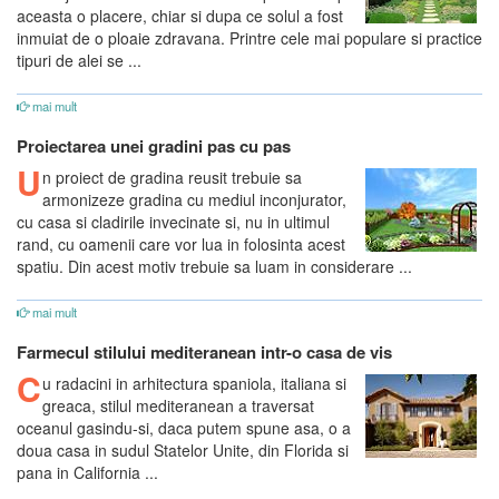
aceasta o placere, chiar si dupa ce solul a fost
inmuiat de o ploaie zdravana. Printre cele mai populare si practice
tipuri de alei se ...
mai mult
Proiectarea unei gradini pas cu pas
U
n proiect de gradina reusit trebuie sa
armonizeze gradina cu mediul inconjurator,
cu casa si cladirile invecinate si, nu in ultimul
rand, cu oamenii care vor lua in folosinta acest
spatiu. Din acest motiv trebuie sa luam in considerare ...
mai mult
Farmecul stilului mediteranean intr-o casa de vis
C
u radacini in arhitectura spaniola, italiana si
greaca, stilul mediteranean a traversat
oceanul gasindu-si, daca putem spune asa, o a
doua casa in sudul Statelor Unite, din Florida si
pana in California ...