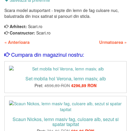
Scara model autoportant - trepte din lemn de fag culoare nuc,
balustrada din inox satinat si panouri din sticla.
Arhitect:
Scari.ro
Constructor:
Scari.ro
«
Anterioara
Urmatoarea
»
Cumpara din magazinul nostru:
Set mobila hol Verona, lemn masiv, alb
Pret:
4596,89 RON
4296,89 RON
Scaun Nickos, lemn masiv fag, culoare alb, sezut si
spatar tapitat
Pret:
781,86 RON
691,86 RON