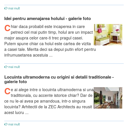
mai mult
Idei pentru amenajarea holului - galerie foto
C
hiar daca probabil este incaperea in care
petreci cel mai putin timp, holul are un impact
major asupra celor care-ti trec pragul casei.
Putem spune chiar ca holul este cartea de vizita
a casei tale. Merita deci sa depui putin efort pentru
infrumusetarea acestuia ...
mai mult
Locuinta ultramoderna cu origini si detalii traditionale -
galerie foto
C
e ai alege intre o locuinta ultramoderna si una
traditionala, cu accente istorice chiar? Dar de
ce nu le-ai avea pe amandoua, intr-o singura
locuinta? Arhitectii de la ZEC Architects au reusit
acest lucru ...
mai mult