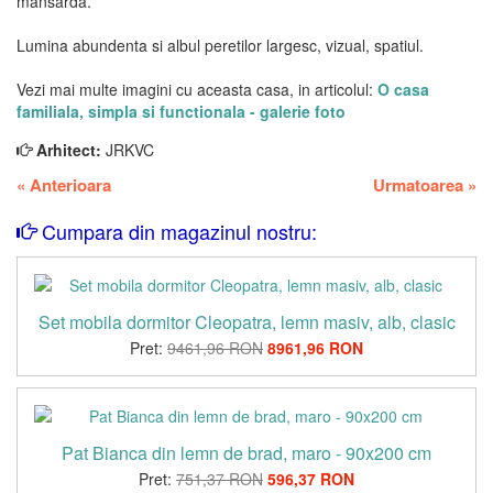
mansarda.
Lumina abundenta si albul peretilor largesc, vizual, spatiul.
Vezi mai multe imagini cu aceasta casa, in articolul:
O casa
familiala, simpla si functionala - galerie foto
Arhitect:
JRKVC
«
Anterioara
Urmatoarea
»
Cumpara din magazinul nostru:
Set mobila dormitor Cleopatra, lemn masiv, alb, clasic
Pret:
9461,96 RON
8961,96 RON
Pat Bianca din lemn de brad, maro - 90x200 cm
Pret:
751,37 RON
596,37 RON