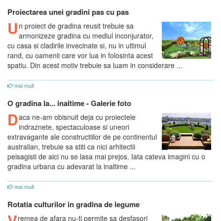
Proiectarea unei gradini pas cu pas
U
n proiect de gradina reusit trebuie sa
armonizeze gradina cu mediul inconjurator,
cu casa si cladirile invecinate si, nu in ultimul
rand, cu oamenii care vor lua in folosinta acest
spatiu. Din acest motiv trebuie sa luam in considerare ...
mai mult
O gradina la... inaltime - Galerie foto
D
aca ne-am obisnuit deja cu proiectele
indraznete, spectaculoase si uneori
extravagante ale constructiilor de pe continentul
australian, trebuie sa stiti ca nici arhitectii
peisagisti de aici nu se lasa mai prejos. Iata cateva imagini cu o
gradina urbana cu adevarat la inaltime ...
mai mult
Rotatia culturilor in gradina de legume
V
remea de afara nu-ti permite sa desfasori