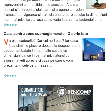
reprezentari cat mai fidele ale acesteia. Asa s-a
nascut si arta bonsaiului, care isi propune sa redea
frumusetea, vigoarea si trainicia unui arbore secular la dimensiuni
mult mai mici, fara a lasa sa se vada interventia factorului uman.
mai mult
Casa pentru zone supraaglomerate - Galerie foto
V
a plac cadourile? Dar cui nu-i plac? Iar daca
insa simtiti o placere deosebita despachetand
cadouri ambalate in mai multe cutiute cu
dimensiuni din ce in ce mai mici, atunci cu
siguranta veti aprecia si casa pe care o vom
prezenta in cele ce urmeaza ...
mai mult