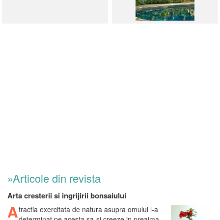
»Articole din revista
Arta cresterii si ingrijirii bonsaiului
A
tractia exercitata de natura asupra omului l-a
determinat pe acesta sa-si creeze in preajma