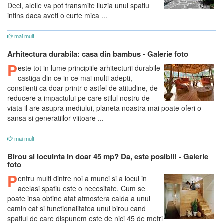
Deci, aleile va pot transmite iluzia unui spatiu
intins daca aveti o curte mica ...
mai mult
Arhitectura durabila: casa din bambus - Galerie foto
P
este tot in lume principiile arhitecturii durabile
castiga din ce in ce mai multi adepti,
constienti ca doar printr-o astfel de atitudine, de
reducere a impactului pe care stilul nostru de
viata il are asupra mediului, planeta noastra mai poate oferi o
sansa si generatiilor viitoare ...
mai mult
Birou si locuinta in doar 45 mp? Da, este posibil! - Galerie
foto
P
entru multi dintre noi a munci si a locui in
acelasi spatiu este o necesitate. Cum se
poate insa obtine atat atmosfera calda a unui
camin cat si functionalitatea unui birou cand
spatiul de care dispunem este de nici 45 de metri