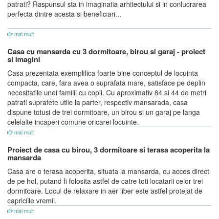
patrati? Raspunsul sta in imaginatia arhitectului si in conlucrarea
perfecta dintre acesta si beneficiari...
mai mult
Casa cu mansarda cu 3 dormitoare, birou si garaj - proiect
si imagini
Casa prezentata exemplifica foarte bine conceptul de locuinta
compacta, care, fara avea o suprafata mare, satisface pe deplin
necesitatile unei familii cu copii. Cu aproximativ 84 si 44 de metri
patrati suprafete utile la parter, respectiv mansarada, casa
dispune totusi de trei dormitoare, un birou si un garaj pe langa
celelalte incaperi comune oricarei locuinte.
mai mult
Proiect de casa cu birou, 3 dormitoare si terasa acoperita la
mansarda
Casa are o terasa acoperita, situata la mansarda, cu acces direct
de pe hol, putand fi folosita astfel de catre toti locatarii celor trei
dormitoare. Locul de relaxare in aer liber este astfel protejat de
capriciile vremii.
mai mult