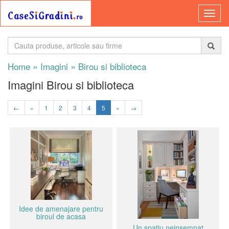
»
»
Home
Imagini
Birou si biblioteca
Imagini Birou si biblioteca
←
«
1
2
3
4
5
»
→
Idee de amenajare pentru
biroul de acasa
Un spatiu neinsemnat