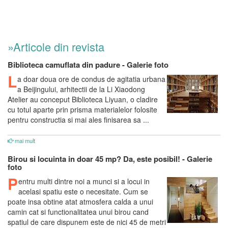
»Articole din revista
Biblioteca camuflata din padure - Galerie foto
L
a doar doua ore de condus de agitatia urbana
a Beijingului, arhitectii de la Li Xiaodong
Atelier au conceput Biblioteca Liyuan, o cladire
cu totul aparte prin prisma materialelor folosite
pentru constructia si mai ales finisarea sa ...
mai mult
Birou si locuinta in doar 45 mp? Da, este posibil! - Galerie
foto
P
entru multi dintre noi a munci si a locui in
acelasi spatiu este o necesitate. Cum se
poate insa obtine atat atmosfera calda a unui
camin cat si functionalitatea unui birou cand
spatiul de care dispunem este de nici 45 de metri