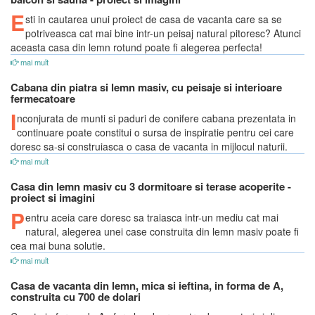
E
sti in cautarea unui proiect de casa de vacanta care sa se
potriveasca cat mai bine intr-un peisaj natural pitoresc? Atunci
aceasta casa din lemn rotund poate fi alegerea perfecta!
mai mult
Cabana din piatra si lemn masiv, cu peisaje si interioare
fermecatoare
I
nconjurata de munti si paduri de conifere cabana prezentata in
continuare poate constitui o sursa de inspiratie pentru cei care
doresc sa-si construiasca o casa de vacanta in mijlocul naturii.
mai mult
Casa din lemn masiv cu 3 dormitoare si terase acoperite -
proiect si imagini
P
entru aceia care doresc sa traiasca intr-un mediu cat mai
natural, alegerea unei case construita din lemn masiv poate fi
cea mai buna solutie.
mai mult
Casa de vacanta din lemn, mica si ieftina, in forma de A,
construita cu 700 de dolari