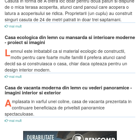
Casuta in forma de A ofera loc doar pentru doua paturi si dispune
de o mica terasa acoperita, atunci cand panoul care acopera o
latura a acoperisului se ridica. Proprietarii (un cuplu) au construit
singuri casuta de 24 de metri patrati in doar trei saptamani.
mai mult
Casa ecologica din lemn cu mansarda si interioare moderne
- proiect si imagini
L
emnul este imbatabil ca si material ecologic de constructii,
motiv pentru care foarte multe familii il prefera atunci cand
decid sa-si construiasca o casa, chiar daca opteaza pentru un
design interior modern.
mai mult
Casa de vacanta moderna din lemn cu vederi panoramice -
imagini interior si exterior
A
mplasata in varful unei coline, casa de vacanta prezentata in
continuare beneficiaza de privelisti panoramice
spectaculoase.
mai mult