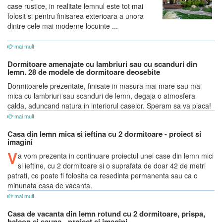
case rustice, in realitate lemnul este tot mai
folosit si pentru finisarea exterioara a unora
dintre cele mai moderne locuinte ...
mai mult
Dormitoare amenajate cu lambriuri sau cu scanduri din
lemn. 28 de modele de dormitoare deosebite
Dormitoarele prezentate, finisate in masura mai mare sau mai
mica cu lambriuri sau scanduri de lemn, degaja o atmosfera
calda, aduncand natura in interiorul caselor. Speram sa va placa!
mai mult
Casa din lemn mica si ieftina cu 2 dormitoare - proiect si
imagini
V
a vom prezenta in continuare proiectul unei case din lemn mici
si ieftine, cu 2 dormitoare si o suprafata de doar 42 de metri
patrati, ce poate fi folosita ca resedinta permanenta sau ca o
minunata casa de vacanta.
mai mult
Casa de vacanta din lemn rotund cu 2 dormitoare, prispa,
balcon si sauna - proiect si imagini