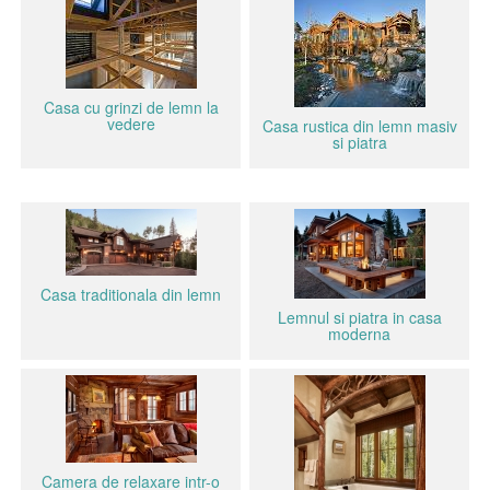
Casa cu grinzi de lemn la
vedere
Casa rustica din lemn masiv
si piatra
Casa traditionala din lemn
Lemnul si piatra in casa
moderna
Camera de relaxare intr-o