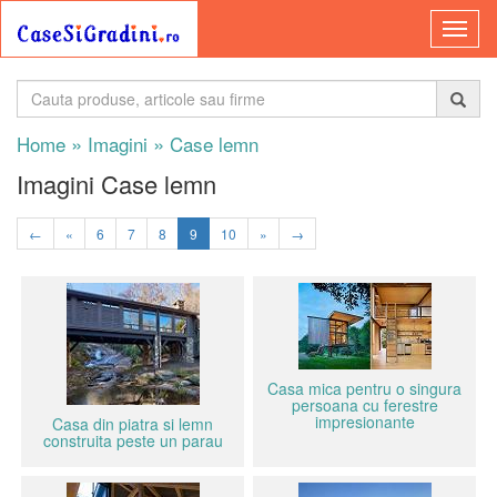
»
»
Home
Imagini
Case lemn
Imagini Case lemn
←
«
6
7
8
9
10
»
→
Casa mica pentru o singura
persoana cu ferestre
impresionante
Casa din piatra si lemn
construita peste un parau