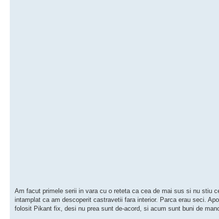
Am facut primele serii in vara cu o reteta ca cea de mai sus si nu stiu c
intamplat ca am descoperit castravetii fara interior. Parca erau seci. Ap
folosit Pikant fix, desi nu prea sunt de-acord, si acum sunt buni de man