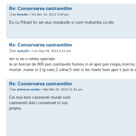
Re: Conservarea castravetilor
de
fonodie
» Vin Dec 14, 2012 3:40 pm
Eu cu Pikant fix am pus muraturile si sunt multumita cu ele.
Re: Conservarea castravetilor
de
myky22
» Lun Sep 09, 2013 9:12 pm
am si eu o reteta speciala
la un borcan de 800 pun castravetii frumos in el apoi pun ceapa,morcov
mustar ,marar si 1 lg sare,2 zahar,5 otet si ies foarte buni apoi ii pun la st
Re: Conservarea castravetilor
de
jebelean ovidiu
» Mar Mar 31, 2015 11:34 am
Cei mai buni castraveti murati sunt
castravetii dulci conservati in suc
propriu.