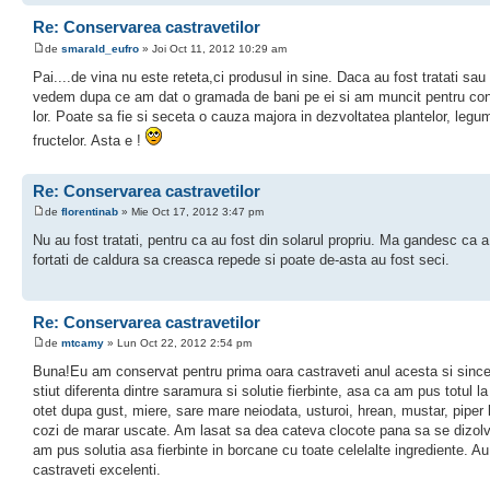
Re: Conservarea castravetilor
de
smarald_eufro
» Joi Oct 11, 2012 10:29 am
Pai....de vina nu este reteta,ci produsul in sine. Daca au fost tratati sau
vedem dupa ce am dat o gramada de bani pe ei si am muncit pentru co
lor. Poate sa fie si seceta o cauza majora in dezvoltatea plantelor, legum
fructelor. Asta e !
Re: Conservarea castravetilor
de
florentinab
» Mie Oct 17, 2012 3:47 pm
Nu au fost tratati, pentru ca au fost din solarul propriu. Ma gandesc ca a
fortati de caldura sa creasca repede si poate de-asta au fost seci.
Re: Conservarea castravetilor
de
mtcamy
» Lun Oct 22, 2012 2:54 pm
Buna!Eu am conservat pentru prima oara castraveti anul acesta si sinc
stiut diferenta dintre saramura si solutie fierbinte, asa ca am pus totul la
otet dupa gust, miere, sare mare neiodata, usturoi, hrean, mustar, piper
cozi de marar uscate. Am lasat sa dea cateva clocote pana sa se dizolv
am pus solutia asa fierbinte in borcane cu toate celelalte ingrediente. Au 
castraveti excelenti.