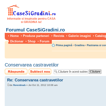
Informatie si inspiratie pentru CASA
si GRADINA ta!
Forumul CaseSiGradini.ro
Home
Produse parteneri
Revista
Galerie imagini
Catalog
Dictionar
Shop
Forum
Prima pagină
‹
Gradina
‹
Pastrarea si co
Conservarea castravetilor
Scrie un răspuns
Scrie un subiect
nou
Re: Conservarea castravetilor
de
florentinab
» Joi Oct 11, 2012 10:06 am