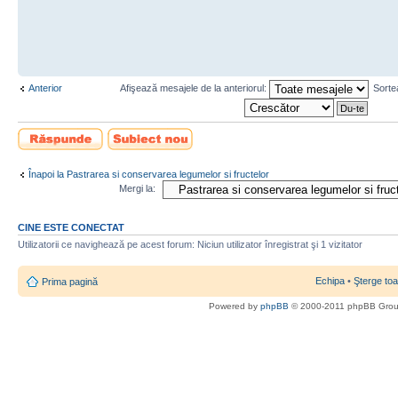
Anterior
Afişează mesajele de la anteriorul:
Sorte
Scrie un răspuns
Scrie un subiect
nou
Înapoi la Pastrarea si conservarea legumelor si fructelor
Mergi la:
CINE ESTE CONECTAT
Utilizatorii ce navighează pe acest forum: Niciun utilizator înregistrat şi 1 vizitator
Echipa
•
Şterge toa
Prima pagină
Powered by
phpBB
© 2000-2011 phpBB Gro