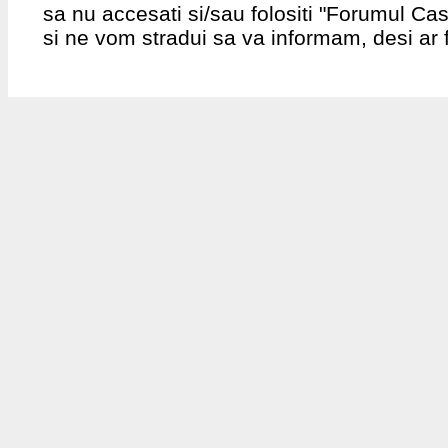
sa nu accesati si/sau folositi "Forumul Ca
si ne vom stradui sa va informam, desi ar f
in timp ce folositi "Forumul CaseSiGradini.
intrati sub incidenta legala a acestor term
Forumul nostru foloseste phpBB, care este 
Generala Publica" (abreviata "GPL") si poa
phpBB faciliteaza doar discutiile care au 
este responsabill in ceea ce site-ul accep
si/sau a conduitei. Pentru mai multe infor
http://www.phpbb.com/.
Sunteti de acord sa nu scrieti niciun mater
amenintare, orientare-sexuala sau orice alt
tarii dumneavoastra, ale tarii unde "Forumu
internationale. Nerespectarea acestor prev
permanenta insotita de notificarea Intern
considera necesar. Adresele IP ale tuturor 
intarirea acestor conditii. Sunteti de acor