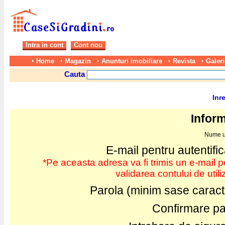
Intra in cont
Cont nou
Home
Magazin
Anunturi imobiliare
Revista
Galeri
Cauta
Inre
Inform
Nume ut
E-mail pentru autentifi
*Pe aceasta adresa va fi trimis un e-mail p
validarea contului de utili
Parola (minim sase caract
Confirmare pa