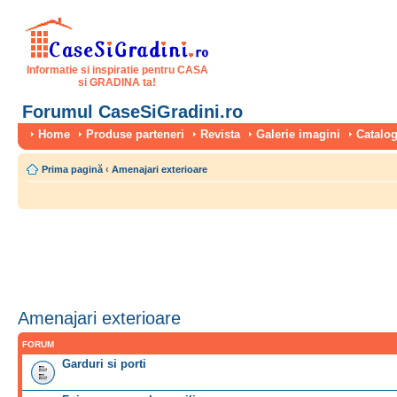
Informatie si inspiratie pentru CASA
si GRADINA ta!
Forumul CaseSiGradini.ro
Home
Produse parteneri
Revista
Galerie imagini
Catalog
Prima pagină
‹
Amenajari exterioare
Amenajari exterioare
FORUM
Garduri si porti