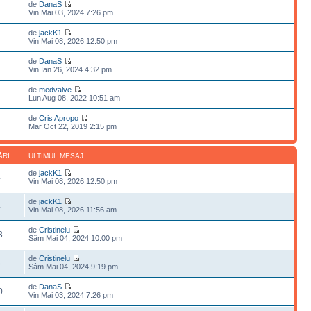
de
DanaS
Vin Mai 03, 2024 7:26 pm
de
jackK1
Vin Mai 08, 2026 12:50 pm
de
DanaS
Vin Ian 26, 2024 4:32 pm
de
medvalve
Lun Aug 08, 2022 10:51 am
de
Cris Apropo
Mar Oct 22, 2019 2:15 pm
ĂRI
ULTIMUL MESAJ
de
jackK1
4
Vin Mai 08, 2026 12:50 pm
de
jackK1
4
Vin Mai 08, 2026 11:56 am
de
Cristinelu
3
Sâm Mai 04, 2024 10:00 pm
de
Cristinelu
3
Sâm Mai 04, 2024 9:19 pm
de
DanaS
0
Vin Mai 03, 2024 7:26 pm