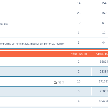
14
154
23
150
10
61
te, etc.
3
11
6
44
 gradina din lemn masiv, mobilier din fier forjat, mobilier
RĂSPUNSURI
VIZUALIZ
2
3581
2
2338
15
17163
1
2
0
2503
4
10422