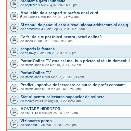
problema gard inundatie
de
papferec
» Mie Aug 02, 2023 6:13 pm
Mod ieftin de a acoperi suprafata unei curti
de
Collins
» Mar Ian 22, 2013 12:57 am
Sistemul de panouri care a revolutionat arhitectura si desig
de
constructii24
» Mie Sep 14, 2011 10:19 am
Ce fel de site pot folosi pentru jocuri online?
de
linnna
» Lun Iun 19, 2023 9:59 am
acoperis la fantana
de
ansawy
» Mie Feb 29, 2012 9:05 pm
PariuriOnline.TV este cel mai bun prieten al tău în domeniul
de
Borris John
» Vin Mar 10, 2023 2:52 pm
PariuriOnline TV
de
Borris John
» Mar Mar 07, 2023 12:33 am
Predicții sportive de încredere ca sursă de profit constant
de
Borris John
» Lun Ian 30, 2023 7:45 pm
Sfaturi pentru selectarea supapelor de reținere
de
medvalve
» Lun Aug 08, 2022 10:51 am
MONTARE HIDROFOR
de
EMILUTA
» Mie Apr 25, 2012 9:16 am
Vizionarea porno
de
lxssssst
» Vin Mar 18, 2022 2:53 pm