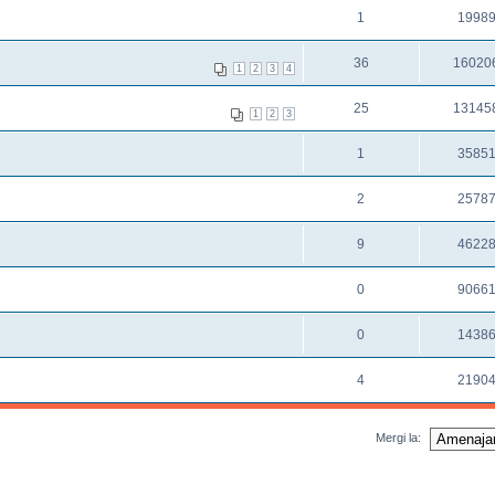
1
1998
36
16020
1
2
3
4
25
13145
1
2
3
1
3585
2
2578
9
4622
0
9066
0
1438
4
2190
Mergi la: