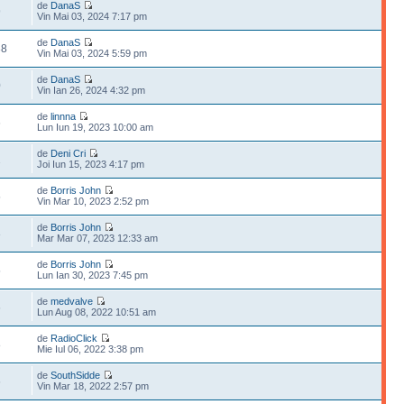
de
DanaS
9
Vin Mai 03, 2024 7:17 pm
de
DanaS
88
Vin Mai 03, 2024 5:59 pm
de
DanaS
0
Vin Ian 26, 2024 4:32 pm
de
linnna
6
Lun Iun 19, 2023 10:00 am
de
Deni Cri
2
Joi Iun 15, 2023 4:17 pm
de
Borris John
5
Vin Mar 10, 2023 2:52 pm
de
Borris John
3
Mar Mar 07, 2023 12:33 am
de
Borris John
5
Lun Ian 30, 2023 7:45 pm
de
medvalve
6
Lun Aug 08, 2022 10:51 am
de
RadioClick
8
Mie Iul 06, 2022 3:38 pm
de
SouthSidde
6
Vin Mar 18, 2022 2:57 pm