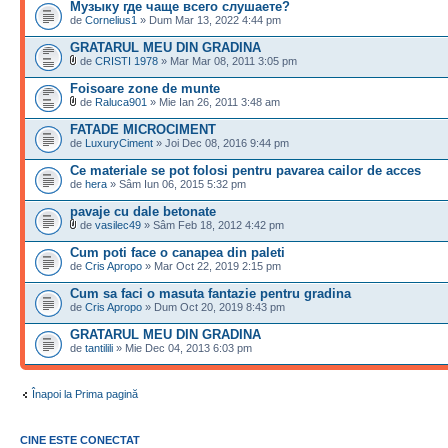
Музыку где чаще всего слушаете?
de
Cornelius1
» Dum Mar 13, 2022 4:44 pm
GRATARUL MEU DIN GRADINA
de
CRISTI 1978
» Mar Mar 08, 2011 3:05 pm
Foisoare zone de munte
de
Raluca901
» Mie Ian 26, 2011 3:48 am
FATADE MICROCIMENT
de
LuxuryCiment
» Joi Dec 08, 2016 9:44 pm
Ce materiale se pot folosi pentru pavarea cailor de acces
de
hera
» Sâm Iun 06, 2015 5:32 pm
pavaje cu dale betonate
de
vasilec49
» Sâm Feb 18, 2012 4:42 pm
Cum poti face o canapea din paleti
de
Cris Apropo
» Mar Oct 22, 2019 2:15 pm
Cum sa faci o masuta fantazie pentru gradina
de
Cris Apropo
» Dum Oct 20, 2019 8:43 pm
GRATARUL MEU DIN GRADINA
de
tantilili
» Mie Dec 04, 2013 6:03 pm
Înapoi la Prima pagină
CINE ESTE CONECTAT