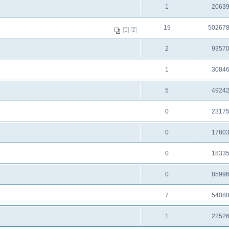
1
2063
19
50267
1
2
2
9357
1
3084
5
4924
0
2317
0
1780
0
1833
0
8599
7
5408
1
2252