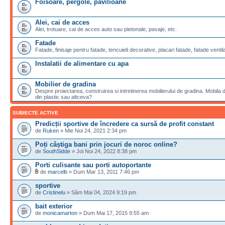
Foisoare, pergole, pavilioane
Alei, cai de acces
Alei, trotuare, cai de acces auto sau pietonale, pavaje, etc.
Fatade
Fatade, finisaje pentru fatade, tencuieli decorative, placari fatade, fatade ventila
Instalatii de alimentare cu apa
Mobilier de gradina
Despre proiectarea, construirea si intretinerea mobilierului de gradina. Mobila de
din plastic sau altceva?
SUBIECTE ACTIVE
Predicții sportive de încredere ca sursă de profit constant
de
Ruken
» Mie Noi 24, 2021 2:34 pm
Poți câștiga bani prin jocuri de noroc online?
de
SouthSidde
» Joi Noi 24, 2022 8:38 pm
Porti culisante sau porti autoportante
de
marcelb
» Dum Mar 13, 2011 7:46 pm
sportive
de
Cristinelu
» Sâm Mai 04, 2024 9:19 pm
bait exterior
de
monicamarton
» Dum Mai 17, 2015 9:55 am