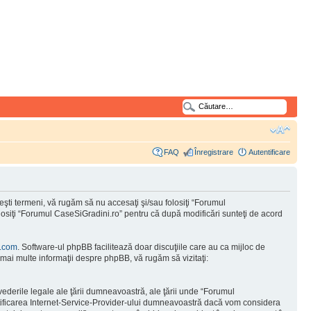
FAQ
Înregistrare
Autentificare
şti termeni, vă rugăm să nu accesaţi şi/sau folosiţi “Forumul
olosiţi “Forumul CaseSiGradini.ro” pentru că după modificări sunteţi de acord
.com
. Software-ul phpBB facilitează doar discuţiile care au ca mijloc de
mai multe informaţii despre phpBB, vă rugăm să vizitaţi:
vederile legale ale ţării dumneavoastră, ale ţării unde “Forumul
otificarea Internet-Service-Provider-ului dumneavoastră dacă vom considera