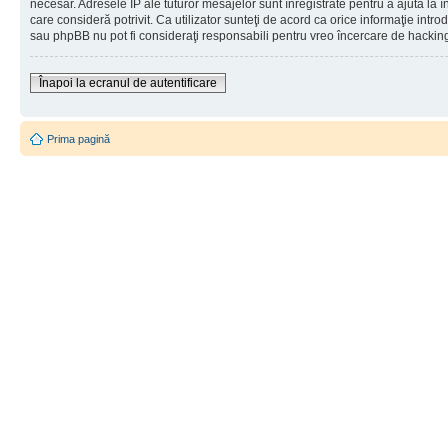
necesar. Adresele IP ale tuturor mesajelor sunt înregistrate pentru a ajuta la 
care consideră potrivit. Ca utilizator sunteţi de acord ca orice informaţie int
sau phpBB nu pot fi consideraţi responsabili pentru vreo încercare de hackin
Înapoi la ecranul de autentificare
Prima pagină