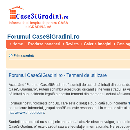
Informatie si inspiratie pentru CASA
si GRADINA ta!
Forumul CaseSiGradini.ro
Home
Produse parteneri
Revista
Galerie imagini
Catalog
Prima pagină
Forumul CaseSiGradini.ro - Termeni de utilizare
Accesând “Forumul CaseSiGradini.ro”, sunteţi de acord să intraţi din punct de 
CaseSiGradini.ro”. Putem schimba acest lucru oricând şi ne vom strădui să vă i
să intraţi sub incidenţa legală a acestor termeni din momentul actualizării/ame
Forumul nostru foloseşte phpBB, care este o soluţie publicată sub incidenţa “
comunicare internetul, grupul phpBB nu este responsabill în ceea ce site-ul a
http://www.phpbb.com/
.
Sunteţi de acord să nu scrieţi niciun material abuziv, obscen, vulgar, calomni
CaseSiGradini.ro” este găzduit sau ale legislaţiei internaţionale. Nerespect