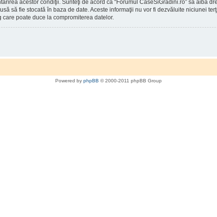
întărirea acestor condiţii. Sunteţi de acord ca “Forumul CaseSiGradini.ro” să aibă d
rodusă să fie stocată în baza de date. Aceste informaţii nu vor fi dezvăluite niciunei
g care poate duce la compromiterea datelor.
Powered by
phpBB
© 2000-2011 phpBB Group