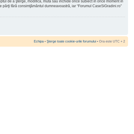
reptul de a şterge, modifica, muta sau închide orice subiect în orice moment în
 terţe părţi fără consimţământul dumneavoastră, iar “Forumul CaseSiGradini.ro”
Echipa
•
Şterge toate cookie-urile forumului
• Ora este UTC + 2