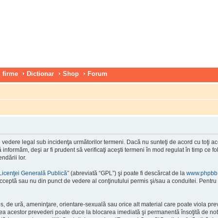
 firme
Dictionar
Shop
Forum
vedere legal sub incidenţa următorilor termeni. Dacă nu sunteţi de acord cu toţi ace
nformăm, deşi ar fi prudent să verificaţi aceşti termeni în mod regulat în timp ce f
ndării lor.
Licenţei Generală Publică
” (abreviată “GPL”) şi poate fi descărcat de la
www.phpbb
cceptă sau nu din punct de vedere al conţinutului permis şi/sau a conduitei. Pentru 
os, de ură, ameninţare, orientare-sexuală sau orice alt material care poate viola pre
area acestor prevederi poate duce la blocarea imediată şi permanentă însoţită de n