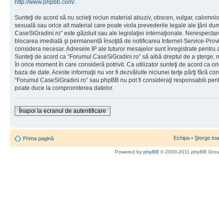
http://www.phpbb.com/
.
Sunteţi de acord să nu scrieţi niciun material abuziv, obscen, vulgar, calomni
sexuală sau orice alt material care poate viola prevederile legale ale ţării d
CaseSiGradini.ro” este găzduit sau ale legislaţiei internaţionale. Nerespecta
blocarea imediată şi permanentă însoţită de notificarea Internet-Service-Pr
considera necesar. Adresele IP ale tuturor mesajelor sunt înregistrate pentru a 
Sunteţi de acord ca “Forumul CaseSiGradini.ro” să aibă dreptul de a şterge, m
în orice moment în care consideră potrivit. Ca utilizator sunteţi de acord ca ori
baza de date. Aceste informaţii nu vor fi dezvăluite niciunei terţe părţi fără 
“Forumul CaseSiGradini.ro” sau phpBB nu pot fi consideraţi responsabili pen
poate duce la compromiterea datelor.
Înapoi la ecranul de autentificare
Echipa
•
Şterge toa
Prima pagină
Powered by
phpBB
© 2000-2011 phpBB Gro