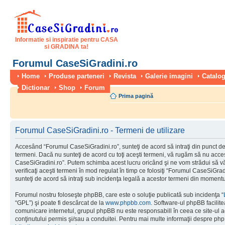
Informatie si inspiratie pentru CASA
si GRADINA ta!
Forumul CaseSiGradini.ro
Home
Produse parteneri
Revista
Galerie imagini
Catalog
Dictionar
Shop
Forum
Prima pagină
Forumul CaseSiGradini.ro - Termeni de utilizare
Accesând “Forumul CaseSiGradini.ro”, sunteţi de acord să intraţi din punct de
termeni. Dacă nu sunteţi de acord cu toţi aceşti termeni, vă rugăm să nu accesa
CaseSiGradini.ro”. Putem schimba acest lucru oricând şi ne vom strădui să vă
verificaţi aceşti termeni în mod regulat în timp ce folosiţi “Forumul CaseSiGra
sunteţi de acord să intraţi sub incidenţa legală a acestor termeni din momentul
Forumul nostru foloseşte phpBB, care este o soluţie publicată sub incidenţa “
“GPL”) şi poate fi descărcat de la
www.phpbb.com
. Software-ul phpBB facilite
comunicare internetul, grupul phpBB nu este responsabill în ceea ce site-ul 
conţinutului permis şi/sau a conduitei. Pentru mai multe informaţii despre php