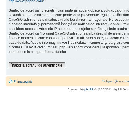
http://www.phpbb.com/
.
Sunteţi de acord să nu scrieţi niciun material abuziv, obscen, vulgar, calomni
sexuală sau orice alt material care poate viola prevederile legale ale ţării d
CaseSiGradini.ro” este găzduit sau ale legislaţiei internaţionale. Nerespecta
blocarea imediată şi permanentă însoţită de notificarea Internet-Service-Pr
considera necesar. Adresele IP ale tuturor mesajelor sunt înregistrate pentru a 
Sunteţi de acord ca “Forumul CaseSiGradini.ro” să aibă dreptul de a şterge, m
în orice moment în care consideră potrivit. Ca utilizator sunteţi de acord ca ori
baza de date. Aceste informaţii nu vor fi dezvăluite niciunei terţe părţi fără 
“Forumul CaseSiGradini.ro” sau phpBB nu pot fi consideraţi responsabili pen
poate duce la compromiterea datelor.
Înapoi la ecranul de autentificare
Echipa
•
Şterge toa
Prima pagină
Powered by
phpBB
© 2000-2011 phpBB Gro