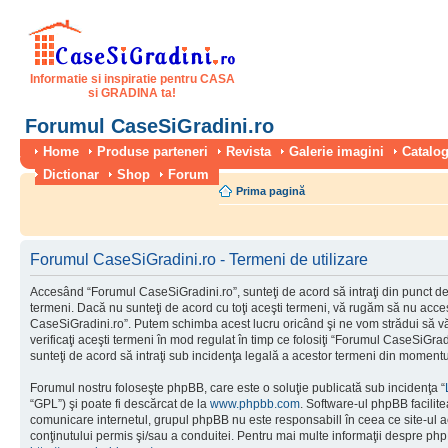
Informatie si inspiratie pentru CASA
si GRADINA ta!
Forumul CaseSiGradini.ro
Home
Produse parteneri
Revista
Galerie imagini
Catalog
Dictionar
Shop
Forum
Prima pagină
Forumul CaseSiGradini.ro - Termeni de utilizare
Accesând “Forumul CaseSiGradini.ro”, sunteţi de acord să intraţi din punct de
termeni. Dacă nu sunteţi de acord cu toţi aceşti termeni, vă rugăm să nu accesa
CaseSiGradini.ro”. Putem schimba acest lucru oricând şi ne vom strădui să vă
verificaţi aceşti termeni în mod regulat în timp ce folosiţi “Forumul CaseSiGra
sunteţi de acord să intraţi sub incidenţa legală a acestor termeni din momentul
Forumul nostru foloseşte phpBB, care este o soluţie publicată sub incidenţa “
“GPL”) şi poate fi descărcat de la
www.phpbb.com
. Software-ul phpBB facilite
comunicare internetul, grupul phpBB nu este responsabill în ceea ce site-ul 
conţinutului permis şi/sau a conduitei. Pentru mai multe informaţii despre php