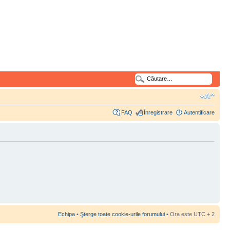
FAQ
Înregistrare
Autentificare
Echipa
•
Şterge toate cookie-urile forumului
• Ora este UTC + 2