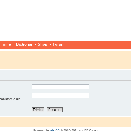
 firme
Dictionar
Shop
Forum
 schimbat-o din
Powered by
phpBB
© 2000-2011 phpBB Group