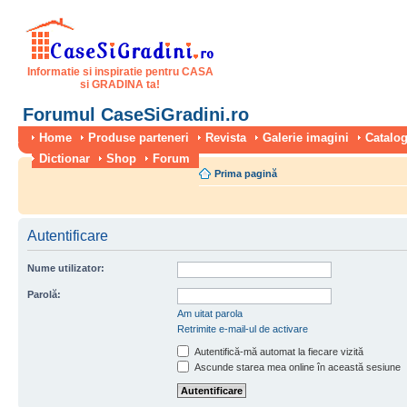
Informatie si inspiratie pentru CASA
si GRADINA ta!
Forumul CaseSiGradini.ro
Home
Produse parteneri
Revista
Galerie imagini
Catalog
Dictionar
Shop
Forum
Prima pagină
Autentificare
Nume utilizator:
Parolă:
Am uitat parola
Retrimite e-mail-ul de activare
Autentifică-mă automat la fiecare vizită
Ascunde starea mea online în această sesiune