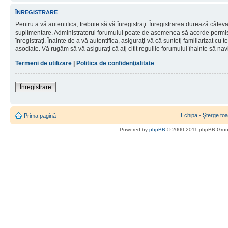
ÎNREGISTRARE
Pentru a vă autentifica, trebuie să vă înregistraţi. Înregistrarea durează câteva 
suplimentare. Administratorul forumului poate de asemenea să acorde permisiu
înregistraţi. Înainte de a vă autentifica, asiguraţi-vă că sunteţi familiarizat cu te
asociate. Vă rugăm să vă asiguraţi că aţi citit regulile forumului înainte să nav
Termeni de utilizare
|
Politica de confidenţialitate
Înregistrare
Echipa
•
Şterge toa
Prima pagină
Powered by
phpBB
© 2000-2011 phpBB Gro