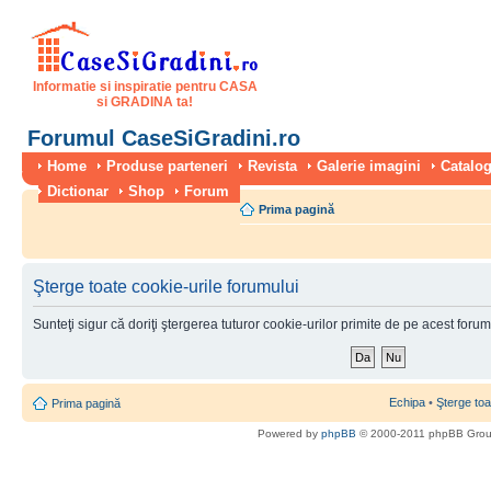
Informatie si inspiratie pentru CASA
si GRADINA ta!
Forumul CaseSiGradini.ro
Home
Produse parteneri
Revista
Galerie imagini
Catalog
Dictionar
Shop
Forum
Prima pagină
Şterge toate cookie-urile forumului
Sunteţi sigur că doriţi ştergerea tuturor cookie-urilor primite de pe acest foru
Echipa
•
Şterge toa
Prima pagină
Powered by
phpBB
© 2000-2011 phpBB Gro