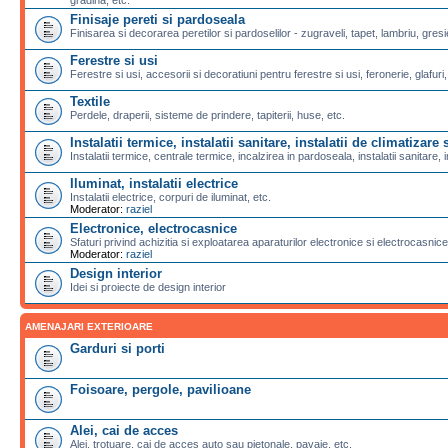
Finisaje pereti si pardoseala
Finisarea si decorarea peretilor si pardoselilor - zugraveli, tapet, lambriu, gresi
Ferestre si usi
Ferestre si usi, accesorii si decoratiuni pentru ferestre si usi, feronerie, glafuri,
Textile
Perdele, draperii, sisteme de prindere, tapiterii, huse, etc.
Instalatii termice, instalatii sanitare, instalatii de climatizare s
Instalatii termice, centrale termice, incalzirea in pardoseala, instalatii sanitare, i
Iluminat, instalatii electrice
Instalatii electrice, corpuri de iluminat, etc.
Moderator:
raziel
Electronice, electrocasnice
Sfaturi privind achizitia si exploatarea aparaturilor electronice si electrocasnice
Moderator:
raziel
Design interior
Idei si proiecte de design interior
AMENAJARI EXTERIOARE
Garduri si porti
Foisoare, pergole, pavilioane
Alei, cai de acces
Alei, trotuare, cai de acces auto sau pietonale, pavaje, etc.