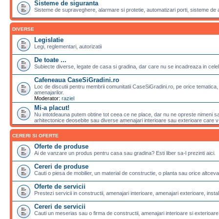
Sisteme de siguranta
Sisteme de supraveghere, alarmare si protetie, automatizari porti, sisteme de 
DIVERSE
Legislatie
Legi, reglementari, autorizatii
De toate ...
Subiecte diverse, legate de casa si gradina, dar care nu se incadreaza in celela
Cafeneaua CaseSiGradini.ro
Loc de discutii pentru membrii comunitatii CaseSiGradini.ro, pe orice tematica, 
amenajarilor.
Moderator:
raziel
Mi-a placut!
Nu intotdeauna putem obtine tot ceea ce ne place, dar nu ne opreste nimeni sa 
arhitectonice deosebite sau diverse amenajari interioare sau exterioare care v-a
CERERI SI OFERTE
Oferte de produse
Ai de vanzare un produs pentru casa sau gradina? Esti liber sa-l prezinti aici.
Cereri de produse
Cauti o piesa de mobilier, un material de constructie, o planta sau orice altceva
Oferte de servicii
Prestezi servicii in constructii, amenajari interioare, amenajari exterioare, instalat
Cereri de servicii
Cauti un meserias sau o firma de constructii, amenajari interioare si exterioare