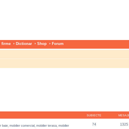
 firme
Dictionar
Shop
Forum
SUBIECTE
MESAJ
74
1325
r baie, mobilier comercial, mobilier terasa, mobilier