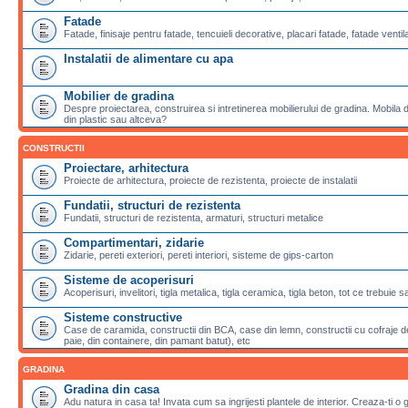
Fatade
Fatade, finisaje pentru fatade, tencuieli decorative, placari fatade, fatade ventila
Instalatii de alimentare cu apa
Mobilier de gradina
Despre proiectarea, construirea si intretinerea mobilierului de gradina. Mobila de
din plastic sau altceva?
CONSTRUCTII
Proiectare, arhitectura
Proiecte de arhitectura, proiecte de rezistenta, proiecte de instalatii
Fundatii, structuri de rezistenta
Fundatii, structuri de rezistenta, armaturi, structuri metalice
Compartimentari, zidarie
Zidarie, pereti exteriori, pereti interiori, sisteme de gips-carton
Sisteme de acoperisuri
Acoperisuri, invelitori, tigla metalica, tigla ceramica, tigla beton, tot ce trebuie 
Sisteme constructive
Case de caramida, constructii din BCA, case din lemn, constructii cu cofraje de
paie, din containere, din pamant batut), etc
GRADINA
Gradina din casa
Adu natura in casa ta! Invata cum sa ingrijesti plantele de interior. Creaza-ti o 