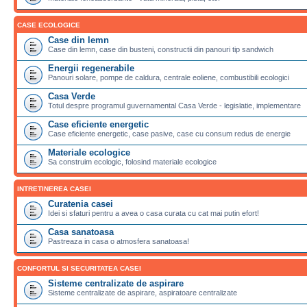
CASE ECOLOGICE
Case din lemn
Case din lemn, case din busteni, constructii din panouri tip sandwich
Energii regenerabile
Panouri solare, pompe de caldura, centrale eoliene, combustibili ecologici
Casa Verde
Totul despre programul guvernamental Casa Verde - legislatie, implementare
Case eficiente energetic
Case eficiente energetic, case pasive, case cu consum redus de energie
Materiale ecologice
Sa construim ecologic, folosind materiale ecologice
INTRETINEREA CASEI
Curatenia casei
Idei si sfaturi pentru a avea o casa curata cu cat mai putin efort!
Casa sanatoasa
Pastreaza in casa o atmosfera sanatoasa!
CONFORTUL SI SECURITATEA CASEI
Sisteme centralizate de aspirare
Sisteme centralizate de aspirare, aspiratoare centralizate