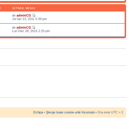
E
ULTIMUL MESAJ
de
adminCG
Joi Ian 13, 2011 5:39 pm
de
adminCG
Lun Dec 28, 2015 2:25 pm
Echipa
•
Şterge toate cookie-urile forumului
• Ora este UTC + 2