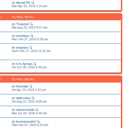
de
diana0745
Mar Apr 26, 2016 2:24 pm
E
ULTIMUL MESAJ
de
Thoposel
Mie Aug 23, 2023 9:07 am
de
tonyblaze
Mar Feb 27, 2024 5:38 am
de
anapopa
Dum Feb 17, 2019 11:24 am
de
Cris Apropo
Vin Oct 26, 2018 5:35 pm
E
ULTIMUL MESAJ
de
hiramalik
Vin Apr 24, 2026 2:42 pm
de
balticvalve
Vin Aug 12, 2022 8:08 am
de
oletaschmele
Mar Iun 16, 2026 5:49 am
de
busteanandrei
Sâm Noi 07, 2020 8:20 pm