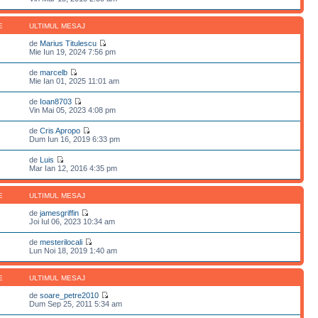
E
ULTIMUL MESAJ
de
Marius Titulescu
Mie Iun 19, 2024 7:56 pm
de
marcelb
Mie Ian 01, 2025 11:01 am
de
Ioan8703
Vin Mai 05, 2023 4:08 pm
de
Cris Apropo
Dum Iun 16, 2019 6:33 pm
de
Luis
Mar Ian 12, 2016 4:35 pm
E
ULTIMUL MESAJ
de
jamesgriffin
Joi Iul 06, 2023 10:34 am
de
mesterilocali
Lun Noi 18, 2019 1:40 am
E
ULTIMUL MESAJ
de
soare_petre2010
Dum Sep 25, 2011 5:34 am