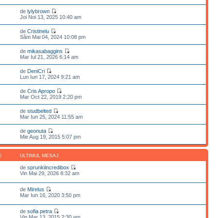
de
lylybrown
Joi Noi 13, 2025 10:40 am
de
Cristinelu
Sâm Mai 04, 2024 10:08 pm
de
mikasabaggins
Mar Iul 21, 2026 6:14 am
de
DeniCri
Lun Iun 17, 2024 9:21 am
de
Cris Apropo
Mar Oct 22, 2019 2:20 pm
de
studbelted
Mar Iun 25, 2024 11:55 am
de
geonuta
Mie Aug 19, 2015 5:07 pm
E
ULTIMUL MESAJ
de
sprunkiincredibox
Vin Mai 29, 2026 8:32 am
de
Mirelus
Mar Iun 16, 2020 3:50 pm
de
sofia petra
Vin Mar 13, 2015 2:30 am