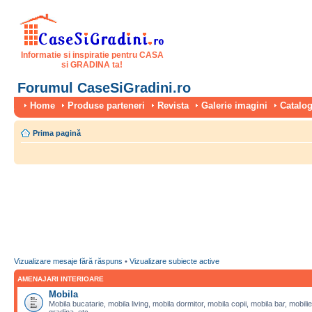
Informatie si inspiratie pentru CASA
si GRADINA ta!
Forumul CaseSiGradini.ro
Home
Produse parteneri
Revista
Galerie imagini
Catalog
Prima pagină
Vizualizare mesaje fără răspuns
•
Vizualizare subiecte active
AMENAJARI INTERIOARE
Mobila
Mobila bucatarie, mobila living, mobila dormitor, mobila copii, mobila bar, mobilie
gradina, etc.