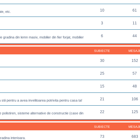
10
61
te, etc.
3
11
6
44
 gradina din lemn masiv, mobilier din fier forjat, mobilier
SUBIECTE
MESAJ
30
152
25
57
15
48
21
106
sa stii pentru a avea invelitoarea potrivita pentru casa ta!
22
125
 polistiren, sisteme alternative de constructie (case din
SUBIECTE
MESAJ
73
683
gradina interioara.