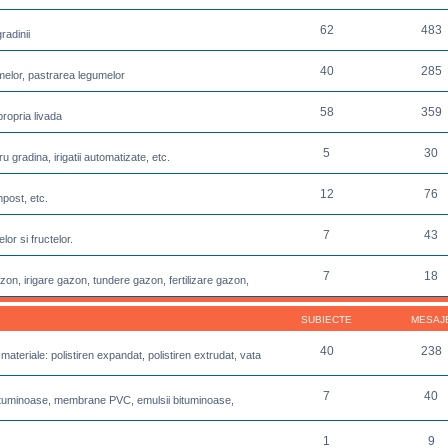
62
483
radinii
40
285
melor, pastrarea legumelor
58
359
propria livada
5
30
u gradina, irigatii automatizate, etc.
12
76
post, etc.
7
43
or si fructelor.
7
18
azon, irigare gazon, tundere gazon, fertilizare gazon,
SUBIECTE
MESAJ
40
238
 materiale: polistiren expandat, polistiren extrudat, vata
7
40
e bituminoase, membrane PVC, emulsii bituminoase,
1
9