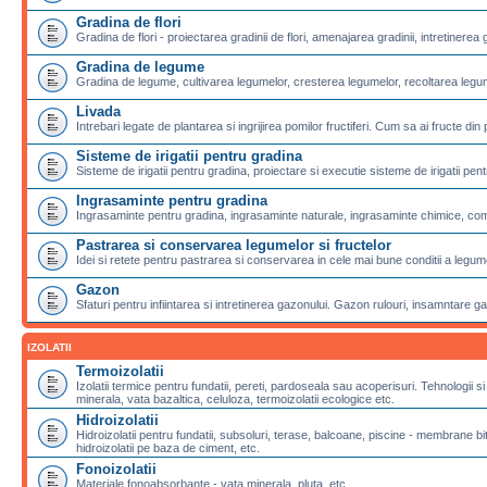
Gradina de flori
Gradina de flori - proiectarea gradinii de flori, amenajarea gradinii, intretinerea g
Gradina de legume
Gradina de legume, cultivarea legumelor, cresterea legumelor, recoltarea legu
Livada
Intrebari legate de plantarea si ingrijirea pomilor fructiferi. Cum sa ai fructe din 
Sisteme de irigatii pentru gradina
Sisteme de irigatii pentru gradina, proiectare si executie sisteme de irigatii pentr
Ingrasaminte pentru gradina
Ingrasaminte pentru gradina, ingrasaminte naturale, ingrasaminte chimice, com
Pastrarea si conservarea legumelor si fructelor
Idei si retete pentru pastrarea si conservarea in cele mai bune conditii a legumel
Gazon
Sfaturi pentru infiintarea si intretinerea gazonului. Gazon rulouri, insamntare g
IZOLATII
Termoizolatii
Izolatii termice pentru fundatii, pereti, pardoseala sau acoperisuri. Tehnologii si
minerala, vata bazaltica, celuloza, termoizolatii ecologice etc.
Hidroizolatii
Hidroizolatii pentru fundatii, subsoluri, terase, balcoane, piscine - membran
hidroizolatii pe baza de ciment, etc.
Fonoizolatii
Materiale fonoabsorbante - vata minerala, pluta, etc.