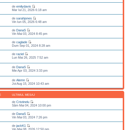
de
emilydavis
Mar Iul 21, 2026 6:18 am
de
sarahjones
Vin Iun 05, 2026 6:48 am
de
DanaS
Vin Mai 03, 2024 8:45 pm
de
caglade
Dum Sep 01, 2024 8:28 am
de
raziel
Lun Mai 26, 2025 7:52 am
de
DanaS
Mie Apr 03, 2024 3:33 pm
de
Alemn
Joi Aug 15, 2024 10:43 am
E
ULTIMUL MESAJ
de
Cristinelu
Sâm Mai 04, 2024 10:00 pm
de
DanaS
Vin Mai 03, 2024 7:26 pm
de
jackK1
Vin Mai 08, 2026 12:50 pm