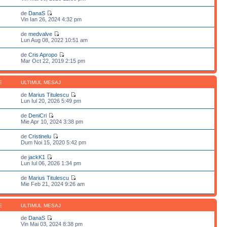
de
DanaS
Vin Ian 26, 2024 4:32 pm
de
medvalve
Lun Aug 08, 2022 10:51 am
de
Cris Apropo
Mar Oct 22, 2019 2:15 pm
E
ULTIMUL MESAJ
de
Marius Titulescu
Lun Iul 20, 2026 5:49 pm
de
DeniCri
Mie Apr 10, 2024 3:38 pm
de
Cristinelu
Dum Noi 15, 2020 5:42 pm
de
jackK1
Lun Iul 06, 2026 1:34 pm
de
Marius Titulescu
Mie Feb 21, 2024 9:26 am
E
ULTIMUL MESAJ
de
DanaS
Vin Mai 03, 2024 8:38 pm