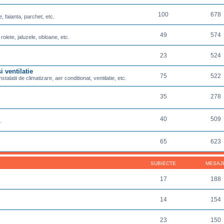
100
678
e, faianta, parchet, etc.
49
574
 rolete, jaluzele, obloane, etc.
23
524
i ventilatie
75
522
nstalatii de climatizare, aer conditionat, ventilatie, etc.
35
278
40
509
.
65
623
SUBIECTE
MESAJ
17
188
14
154
23
150