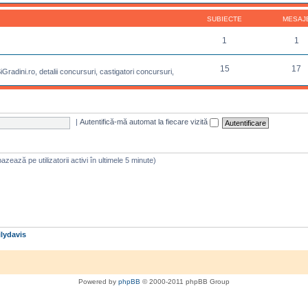
SUBIECTE
MESAJ
1
1
15
17
radini.ro, detalii concursuri, castigatori concursuri,
|
Autentifică-mă automat la fiecare vizită
 bazează pe utilizatorii activi în ultimele 5 minute)
lydavis
Powered by
phpBB
© 2000-2011 phpBB Group