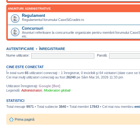
ANUNTURI ADMINISTRATIVE
Regulament
Regulamentul forumului CaseSiGradini.ro
Concursuri
Anunturi referitoare la concursurile organizate pentru membrii forumului CaseSiG
etc.
AUTENTIFICARE
•
ÎNREGISTRARE
Nume utilizator:
Parolă:
CINE ESTE CONECTAT
În total sunt
65
utilizatori conectaţi :: 1 înregistrat, 0 invizibili şi 64 vizitatori (date care se
Cei mai mulţi utilizatori conectaţi au fost
26240
pe Sâm Mai 16, 2026 11:33 pm
Utilizatori înregistraţi:
Google [Bot]
Legendă:
Administratori
,
Moderatori globali
STATISTICI
Total mesaje
9971
• Total subiecte
3840
• Total membri
17843
• Cel mai nou membru
emi
Prima pagină