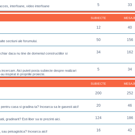
5
33
acces, interfoane, video interfoane
SUBIECTE
MESAJ
12
40
50
156
lte sectiuni ale forumului.
34
162
chiar daca nu tine de domeniul constructiilor si
5
34
incercam. Aici puteti posta subiecte despre realizari
u inspirat in propriile proiecte.
SUBIECTE
MESAJ
200
252
20
46
 pentru casa si gradina ta? Incearca sa le gasesti aici!
124
186
ii, gradinarit? Esti liber sa te prezinti aici.
16
42
, sau peisagistica? Incearca aici!