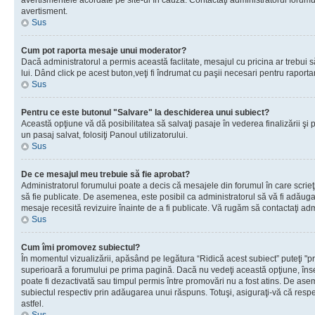
avertismentele acordate pe site-ul în cauză. Contactaţi administratorul forumulu
avertisment.
Sus
Cum pot raporta mesaje unui moderator?
Dacă administratorul a permis această faclitate, mesajul cu pricina ar trebui 
lui. Dând click pe acest buton,veţi fi îndrumat cu paşii necesari pentru raport
Sus
Pentru ce este butonul "Salvare" la deschiderea unui subiect?
Această opţiune vă dă posibilitatea să salvaţi pasaje în vederea finalizării şi pu
un pasaj salvat, folosiţi Panoul utilizatorului.
Sus
De ce mesajul meu trebuie să fie aprobat?
Administratorul forumului poate a decis că mesajele din forumul în care scrieţi
să fie publicate. De asemenea, este posibil ca administratorul să vă fi adăugat 
mesaje recesită revizuire înainte de a fi publicate. Vă rugăm să contactaţi adm
Sus
Cum îmi promovez subiectul?
În momentul vizualizării, apăsând pe legătura “Ridică acest subiect” puteţi "p
superioară a forumului pe prima pagină. Dacă nu vedeţi această opţiune, î
poate fi dezactivată sau timpul permis între promovări nu a fost atins. De as
subiectul respectiv prin adăugarea unui răspuns. Totuşi, asiguraţi-vă că respe
astfel.