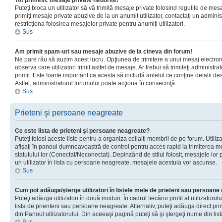
Tot primesc mesaje private nedorite!
Puteţi bloca un utilizator să vă trimită mesaje private folosind regulile de mes
primiţi mesaje private abuzive de la un anumit utilizator, contactaţi un adminis
restricţiona folosirea mesajelor private pentru anumiţi utilizatori.
Sus
Am primit spam-uri sau mesaje abuzive de la cineva din forum!
Ne pare rău să auzim acest lucru. Opţiunea de trimitere a unui mesaj electro
observa care utilizatori trimit astfel de mesaje. Ar trebui să trimiteţi administ
primit. Este foarte important ca acesta să includă antetul ce conţine detalii des
Astfel, administratorul forumului poate acţiona în consecinţă.
Sus
Prieteni şi persoane neagreate
Ce este lista de prieteni şi persoane neagreate?
Puteţi folosi aceste liste pentru a organiza ceilalţi membrii de pe forum. Utilizat
afişaţi în panoul dumneavoastră de control pentru acces rapid la trimiterea me
statutului lor (Conectat/Neconectat). Depinzând de stilul folosit, mesajele lor
un utilizator în lista cu persoane neagreate, mesajele acestuia vor ascunse.
Sus
Cum pot adăuga/şterge utilizatori în listele mele de prieteni sau persoan
Puteţi adăuga utilizatori în două moduri. În cadrul fiecărui profil al utilizatorul
lista de prienteni sau persoane neagreate. Alternativ, puteţi adăuga direct pri
din Panoul utilizatorului. Din aceeaşi pagină puteţi să şi ştergeţi nume din list