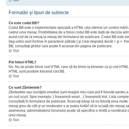
Sus
Formatări şi tipuri de subiecte
Ce este codul BB?
Codul BB este o implementare specială a HTML-ului oferind un control mărit a
cadrul unui mesaj. Posibilitatea de a folosi codul BB este dată de decizia admi
acest cod de la mesaj la mesaj din formularul de publicare. Codul BB este sim
(tag-urile) sunt închise în paranteze pătrate [ şi ] mai degrabă decât < şi >. P
BB, consultaţi ghidul care poate fi accesat din pagina de publicare.
Sus
Pot folosi HTML?
Nu. Nu se poate folosi cod HTML care să fie trimis la browser ca şi cod HTML. 
HTML sunt posibile folosind cod BB.
Sus
Ce sunt Zâmbetele?
Zâmbetele sau iconiţele emotive sunt imagini mici care pot fi folosite pentru
un cod scurt. Spre exemplu :) înseamnă vesel , :( înseamnă trist. Lista complet
consultată în formularul de publicare. Încercaţi totuşi să nu folosiţi prea mult
mesaj greu de citit şi un moderator s-ar putea hotărî să le scoată din mesaj s
asemenea, administratorul forumului poate să specifice o limită a numărului d
unui mesaj.
Sus