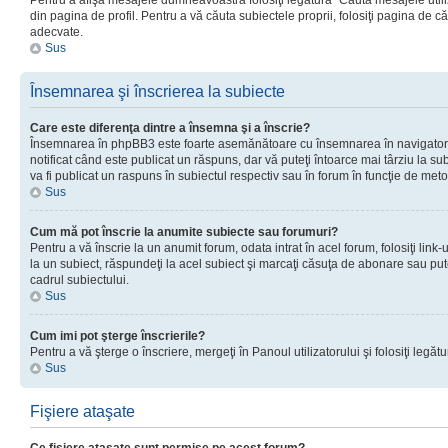
Pentru a afişa mesajele dumneavoastră folosiţi legătura “Căută mesajele utiliz
din pagina de profil. Pentru a vă căuta subiectele proprii, folosiţi pagina de c
adecvate.
Sus
Însemnarea şi înscrierea la subiecte
Care este diferenţa dintre a însemna şi a înscrie?
Însemnarea în phpBB3 este foarte asemănătoare cu însemnarea în navigator
notificat când este publicat un răspuns, dar vă puteţi întoarce mai târziu la subie
va fi publicat un raspuns în subiectul respectiv sau în forum în funcţie de meto
Sus
Cum mă pot înscrie la anumite subiecte sau forumuri?
Pentru a vă înscrie la un anumit forum, odata intrat în acel forum, folosiţi link
la un subiect, răspundeţi la acel subiect şi marcaţi căsuţa de abonare sau put
cadrul subiectului.
Sus
Cum imi pot şterge înscrierile?
Pentru a vă şterge o înscriere, mergeţi în Panoul utilizatorului şi folosiţi legătur
Sus
Fişiere ataşate