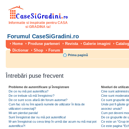
Informatie si inspiratie pentru CASA
si GRADINA ta!
Forumul CaseSiGradini.ro
Home
Produse parteneri
Revista
Galerie imagini
Catalog
Dictionar
Shop
Forum
Prima pagină
Întrebări puse frecvent
Probleme de autentificare şi înregistrare
Niveluri de utilizat
De ce nu mă pot autentifica?
Cine sunt administra
De ce trebuie să mă înregistrez?
Cine sunt moderator
De ce sunt scos afară din forum automat?
Ce sunt grupurile de 
Cum fac să nu îmi apară numele de utilizator în lista de
Unde pot fi găsite gr
utilizatori conectaţi?
asociez unuia?
Mi-am pierdut parola!
Cum pot deveni moder
Sunt înregistrat dar nu mă pot autentifica!
De ce grupurile de uti
M-am înregistrat cu ceva timp în urmă dar acum nu mă mai pot
Ce este un “Grup imp
autentifica?!
Ce este pagina "Ec