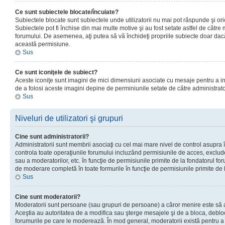
Ce sunt subiectele blocate/încuiate?
Subiectele blocate sunt subiectele unde utilizatorii nu mai pot răspunde şi or
Subiectele pot fi închise din mai multe motive şi au fost setate astfel de către
forumului. De asemenea, aţi putea să vă închideţi propriile subiecte doar dac
această permisiune.
Sus
Ce sunt iconiţele de subiect?
Aceste iconiţe sunt imagini de mici dimensiuni asociate cu mesaje pentru a ind
de a folosi aceste imagini depine de perminiunile setate de către administrato
Sus
Niveluri de utilizatori şi grupuri
Cine sunt administratorii?
Administratorii sunt membrii asociaţi cu cel mai mare nivel de control asupra în
controla toate operaţiunile forumului incluzând permisiunile de acces, excluder
sau a moderatorilor, etc. în funcţie de permisiunile primite de la fondatorul 
de moderare completă în toate formurile în funcţie de permisiunile primite de 
Sus
Cine sunt moderatorii?
Moderatorii sunt persoane (sau grupuri de persoane) a căror menire este să a
Aceştia au autoritatea de a modifica sau şterge mesajele şi de a bloca, debloc
forumurile pe care le moderează. În mod general, moderatorii există pentru a av