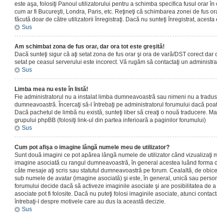
este aşa, folosiţi Panoul utilizatorului pentru a schimba specifica fusul orar în
cum ar fi Bucureşti, Londra, Paris, etc. Reţineţi că schimbarea zonei de fus orar
făcută doar de către utilizatorii înregistraţi. Dacă nu sunteţi înregistrat, aces
Sus
Am schimbat zona de fus orar, dar ora tot este greşită!
Dacă sunteţi sigur că aţi setat zona de fus orar şi ora de vară/DST corect dar o
setat pe ceasul serverului este incorect. Vă rugăm să contactaţi un administr
Sus
Limba mea nu este în listă!
Fie administratorul nu a instalat limba dumneavoastră sau nimeni nu a tradus
dumneavoastră. Încercaţi să-l întrebaţi pe administratorul forumului dacă poat
Dacă pachetul de limbă nu există, sunteţi liber să creaţi o nouă traducere. Mai 
grupului phpBB (folosiţi link-ul din partea inferioară a paginilor forumului)
Sus
Cum pot afişa o imagine lângă numele meu de utilizator?
Sunt două imagini ce pot apărea lângă numele de utilizator când vizualizaţi m
imagine asociată cu rangul dumneavoastră, în general acestea luând forma de
câte mesaje aţi scris sau statutul dumneavoastră pe forum. Cealaltă, de obic
sub numele de avatar (imagine asociată) şi este, în general, unică sau personal
forumului decide dacă să activeze imaginile asociate şi are posibilitatea de a
asociate pot fi folosite. Dacă nu puteţi folosi imaginile asociate, atunci contact
întrebaţi-l despre motivele care au dus la această decizie.
Sus