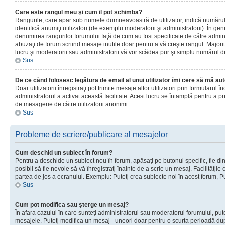
Care este rangul meu şi cum il pot schimba?
Rangurile, care apar sub numele dumneavoastră de utilizator, indică numărul 
identifică anumiţi utilizatori (de exemplu moderatorii şi administratorii). În ge
denumirea rangurilor forumului faţă de cum au fost specificate de către admin
abuzaţi de forum scriind mesaje inutile doar pentru a vă creşte rangul. Majorit
lucru şi moderatorii sau administratorii vă vor scădea pur şi simplu numărul 
Sus
De ce când folosesc legătura de email al unui utilizator îmi cere să mă aut
Doar utilizatorii înregistraţi pot trimite mesaje altor utilizatori prin formularul
administratorul a activat această facilitate. Acest lucru se întamplă pentru a p
de mesagerie de către utilizatorii anonimi.
Sus
Probleme de scriere/publicare al mesajelor
Cum deschid un subiect în forum?
Pentru a deschide un subiect nou în forum, apăsaţi pe butonul specific, fie din
posibil să fie nevoie să vă înregistraţi înainte de a scrie un mesaj. Facilităţile
partea de jos a ecranului. Exemplu: Puteţi crea subiecte noi în acest forum, Pu
Sus
Cum pot modifica sau şterge un mesaj?
În afara cazului în care sunteţi administratorul sau moderatorul forumului, put
mesajele. Puteţi modifica un mesaj - uneori doar pentru o scurta perioadă d