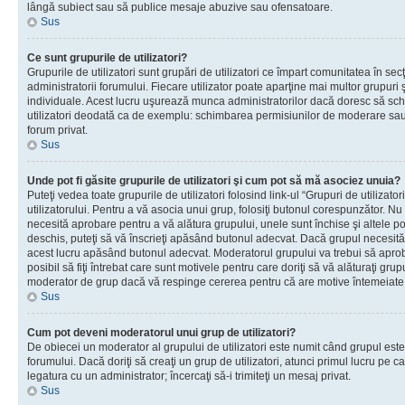
lângă subiect sau să publice mesaje abuzive sau ofensatoare.
Sus
Ce sunt grupurile de utilizatori?
Grupurile de utilizatori sunt grupări de utilizatori ce împart comunitatea în secţ
administratorii forumului. Fiecare utilizator poate aparţine mai multor grupuri 
individuale. Acest lucru uşurează munca administratorilor dacă doresc să sch
utilizatori deodată ca de exemplu: schimbarea permisiunilor de moderare sau 
forum privat.
Sus
Unde pot fi găsite grupurile de utilizatori şi cum pot să mă asociez unuia?
Puteţi vedea toate grupurile de utilizatori folosind link-ul “Grupuri de utilizato
utilizatorului. Pentru a vă asocia unui grup, folosiţi butonul corespunzător. N
necesită aprobare pentru a vă alătura grupului, unele sunt închise şi altele p
deschis, puteţi să vă înscrieţi apăsând butonul adecvat. Dacă grupul necesită
acest lucru apăsând butonul adecvat. Moderatorul grupului va trebui să apr
posibil să fiţi întrebat care sunt motivele pentru care doriţi să vă alăturaţi gru
moderator de grup dacă vă respinge cererea pentru că are motive întemeiate
Sus
Cum pot deveni moderatorul unui grup de utilizatori?
De obiecei un moderator al grupului de utilizatori este numit când grupul este
forumului. Dacă doriţi să creaţi un grup de utilizatori, atunci primul lucru pe car
legatura cu un administrator; încercaţi să-i trimiteţi un mesaj privat.
Sus