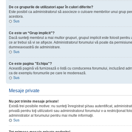
De ce grupurile de utilizatori apar în culori diferite?
Este posibil ca administratorul să asocieze o culoare membrilor unui grup pen
acestora.
Sus
Ce este un “Grup implicit”?
Dacă sunteţi membrul a mai multor grupuri, grupul implicit este folosit pentru
ce ar trebui să vi se afişeze. Administratorul forumului vă poate da permisiun
dumneavoastră de administrare.
Sus
Ce este pagina "Echipa"?
Această pagină vă furnizează o listă cu conducerea forumului, incluzând adminis
ca de exemplu forumurile pe care le moderează.
Sus
Mesaje private
Nu pot trimite mesaje private!
Există trei posibile motive: nu sunteţi înregistrat şi/sau autentificat, administ
privată pentru toţi utilizatorii sau administratorul forumului v-a restricţionat f
administrator al forumului pentru mai multe informaţii.
Sus