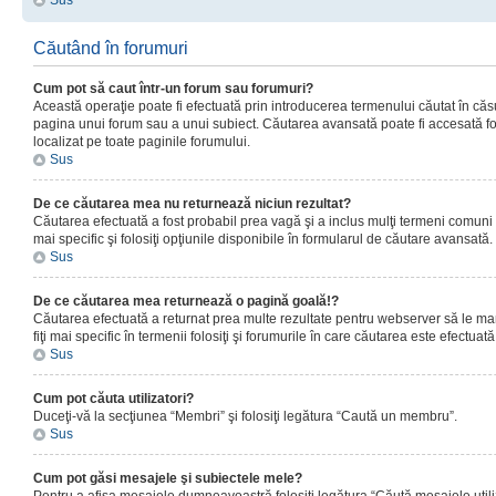
Sus
Căutând în forumuri
Cum pot să caut într-un forum sau forumuri?
Această operaţie poate fi efectuată prin introducerea termenului căutat în că
pagina unui forum sau a unui subiect. Căutarea avansată poate fi accesată fo
localizat pe toate paginile forumului.
Sus
De ce căutarea mea nu returnează niciun rezultat?
Căutarea efectuată a fost probabil prea vagă şi a inclus mulţi termeni comuni
mai specific şi folosiţi opţiunile disponibile în formularul de căutare avansată.
Sus
De ce căutarea mea returnează o pagină goală!?
Căutarea efectuată a returnat prea multe rezultate pentru webserver să le man
fiţi mai specific în termenii folosiţi şi forumurile în care căutarea este efectuată
Sus
Cum pot căuta utilizatori?
Duceţi-vă la secţiunea “Membri” şi folosiţi legătura “Caută un membru”.
Sus
Cum pot găsi mesajele şi subiectele mele?