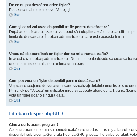
De ce nu pot descărca orice fişier?
Pot exista mai multe motive. Vedeţi şi
Sus
Cum şi cand voi avea disponibil trafic pentru descărcare?
După autentificare utilizatorul va trebui să îndeplinească unele condiţii. In prim
limită de descărcare. Întrebaţi administratorul care este această limită.
Sus
Vreau să descarc încă un fişier dar nu mi-a rămas trafic?
In acest caz întrebaţi administratorul. Numai el poate decide să crească trafic
unei noi limite de trafic pentru luna următoare.
Sus
Cum pot vota un fişier disponibil pentru descărcare?
Veţi găsi o secţiune de vot atunci când vizualizaţi detaliile unui fişier sau unei
Prin click pe "Voteză" un utilizator înregistrat poate alege de la 1 punct (foarte
vota un fişier doar o singura dată.
Sus
Întrebări despre phpBB 3
Cine a scris acest program?
Acest program (în forma sa nemodificată) este produs, lansat şi aflat sub copy
disponibil sub Licenţa Generală Publică GNU şi poate fi distribuit gratuit. Folos