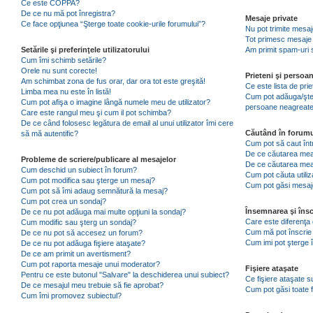
Ce este COPPA?
De ce nu mă pot înregistra?
Mesaje private
Ce face opţiunea “Şterge toate cookie-urile forumului”?
Nu pot trimite mesaj
Tot primesc mesaje 
Setările şi preferinţele utilizatorului
Am primit spam-uri 
Cum îmi schimb setările?
Orele nu sunt corecte!
Prieteni şi persoa
Am schimbat zona de fus orar, dar ora tot este greşită!
Ce este lista de pri
Limba mea nu este în listă!
Cum pot adăuga/şterg
Cum pot afişa o imagine lângă numele meu de utilizator?
persoane neagreat
Care este rangul meu şi cum il pot schimba?
De ce când folosesc legătura de email al unui utilizator îmi cere
Căutând în forumu
să mă autentific?
Cum pot să caut înt
De ce căutarea mea 
Probleme de scriere/publicare al mesajelor
De ce căutarea mea
Cum deschid un subiect în forum?
Cum pot căuta utiliz
Cum pot modifica sau şterge un mesaj?
Cum pot găsi mesaje
Cum pot să îmi adaug semnătură la mesaj?
Cum pot crea un sondaj?
Însemnarea şi însc
De ce nu pot adăuga mai multe opţiuni la sondaj?
Care este diferenţa 
Cum modific sau şterg un sondaj?
Cum mă pot înscrie 
De ce nu pot să accesez un forum?
Cum imi pot şterge î
De ce nu pot adăuga fişiere ataşate?
De ce am primit un avertisment?
Cum pot raporta mesaje unui moderator?
Fişiere ataşate
Pentru ce este butonul "Salvare" la deschiderea unui subiect?
Ce fişiere ataşate 
De ce mesajul meu trebuie să fie aprobat?
Cum pot găsi toate f
Cum îmi promovez subiectul?