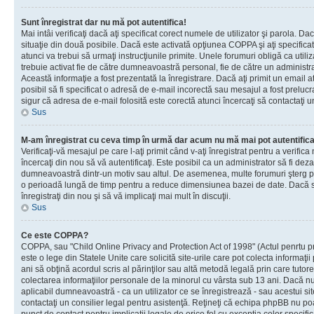
Sunt înregistrat dar nu mă pot autentifica!
Mai intâi verificaţi dacă aţi specificat corect numele de utilizator şi parola. Da
situaţie din două posibile. Dacă este activată opţiunea COPPA şi aţi specificat 
atunci va trebui să urmaţi instrucţiunile primite. Unele forumuri obligă ca utilizat
trebuie activat fie de către dumneavoastră personal, fie de către un administrat
Această informaţie a fost prezentată la înregistrare. Dacă aţi primit un email a
posibil să fi specificat o adresă de e-mail incorectă sau mesajul a fost prelucr
sigur că adresa de e-mail folosită este corectă atunci încercaţi să contactaţi u
Sus
M-am înregistrat cu ceva timp în urmă dar acum nu mă mai pot autentific
Verificaţi-vă mesajul pe care l-aţi primit când v-aţi înregistrat pentru a verifica
încercaţi din nou să vă autentificaţi. Este posibil ca un administrator să fi dezac
dumneavoastră dintr-un motiv sau altul. De asemenea, multe forumuri şterg peri
o perioadă lungă de timp pentru a reduce dimensiunea bazei de date. Dacă s-a
înregistraţi din nou şi să vă implicaţi mai mult în discuţii.
Sus
Ce este COPPA?
COPPA, sau "Child Online Privacy and Protection Act of 1998" (Actul penrtu pro
este o lege din Statele Unite care solicită site-urile care pot colecta informaţi
ani să obţină acordul scris al părinţilor sau altă metodă legală prin care tutore
colectarea informaţiilor personale de la minorul cu vârsta sub 13 ani. Dacă nu
aplicabil dumneavoastră - ca un utilizator ce se înregistrează - sau acestui site
contactaţi un consilier legal pentru asistenţă. Reţineţi că echipa phpBB nu poat