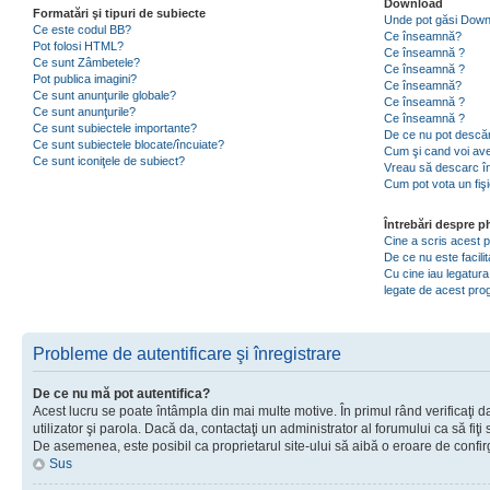
Download
Formatări şi tipuri de subiecte
Unde pot găsi Dow
Ce este codul BB?
Ce înseamnă?
Pot folosi HTML?
Ce înseamnă ?
Ce sunt Zâmbetele?
Ce înseamnă ?
Pot publica imagini?
Ce înseamnă?
Ce sunt anunţurile globale?
Ce înseamnă ?
Ce sunt anunţurile?
Ce înseamnă ?
Ce sunt subiectele importante?
De ce nu pot descăr
Ce sunt subiectele blocate/încuiate?
Cum şi cand voi ave
Ce sunt iconiţele de subiect?
Vreau să descarc în
Cum pot vota un fiş
Întrebări despre 
Cine a scris acest
De ce nu este facili
Cu cine iau legatura
legate de acest pr
Probleme de autentificare şi înregistrare
De ce nu mă pot autentifica?
Acest lucru se poate întâmpla din mai multe motive. În primul rând verificaţi d
utilizator şi parola. Dacă da, contactaţi un administrator al forumului ca să fiţi 
De asemenea, este posibil ca proprietarul site-ului să aibă o eroare de confir
Sus