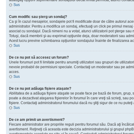
adăugaţi opţiuni suplimentare sondajului decât limita permisă, atunci contacta
Sus
Cum modific sau şterg un sondaj?
Ca şi în cazul mesajelor, sondajele pot fi modificate doar de către autorul ac
administrator. Pentru a modifica un sondaj, efectuaţi un click pe primul mesaj
asociat cu sondajul. Dacă nimeni nu a votat, atunci utilizatorii pot şterge sau 
Totuşi, dacă membrii şi-au exprimat opţiunile deja, doar moderatorii sau admini
Acest lucru previne schimbarea opţiunilor sondajului înainte de finalizarea ac
Sus
De ce nu pot să accesez un forum?
Unele forumuri pot fi limitate pentru anumiţi utilizatori sau grupuri de utilizatori
nevoie probabil de permisiuni speciale. Contactaţi un moderator sau pe admin
acces.
Sus
De ce nu pot adăuga fişiere ataşate?
Abilitatea de a adăuga fişiere ataşate se poate face pe bază de forum, grup, sa
poate a dezactivat ataşarea fişierelor în forumul în care vreţi să scrieţi, sau 
fişiere. Contactaţi administratorul forumului dacă nu ştiţi sigur de ce nu puteţi
Sus
De ce am primit un avertisment?
Fiecare administrator are propriile reguli pentru forumul său. Dacă aţi încălca
avertisment. Reţineţi că aceasta este decizia administratorului şi grupul php