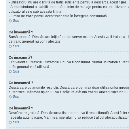
- Utilizatorul nu are o limită de trafic suficientă pentru a descărca acest fişier.
- Administratorul a stabilit un număr minim de mesaje pentru ca un utilizator s
utilizatorul este sub această limită.
- Limita de trafic pentru acest fişier este în întregime consumată.
Sus
Ce înseamnă ?
Sursă externă. Descărcare iniţiată de un server extern. Acesta va fi tratat ca . Lim
de trafic general nu vor fi afectate.
Sus
Ce înseamnă?
Echivalent cu: traficul utilizatorului nu va fi consumat. Numai utilizatorii autent
trafic general va fi utilizată.
Sus
Ce înseamnă ?
Descărcare cu anumite restricţii. Descărcare permisă doar utilizatorilor înregist
autentifice. Mărimea fişierului va fi scăzută atât din traficul alocat utilizatorului 
Sus
Ce înseamnă ?
Descărcare gratuită. Descărcarea fişierelor nu va fi restricţionată. Acest fisier 
necesită autentificare. Mărimea fişierului nu va reduce traficul alocat utilizato
Sus