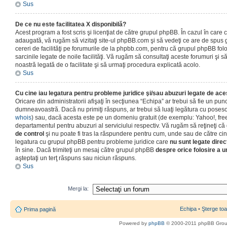
Sus
De ce nu este facilitatea X disponibilă?
Acest program a fost scris şi licenţiat de către grupul phpBB. În cazul în care co
adaugată, vă rugăm să vizitaţi site-ul phpBB.com şi să vedeţi ce are de spus
cereri de facilităţi pe forumurile de la phpbb.com, pentru că grupul phpBB fo
sarcinile legate de noile facilităţi. Vă rugăm să consultaţi aceste forumuri şi s
noastră legată de o facilitate şi să urmaţi procedura explicată acolo.
Sus
Cu cine iau legatura pentru probleme juridice şi/sau abuzuri legate de ac
Oricare din administratorii afişaţi în secţiunea “Echipa” ar trebui să fie un punc
dumneavoastră. Dacă nu primiţi răspuns, ar trebui să luaţi legătura cu poseso
whois
) sau, dacă acesta este pe un domeniu gratuit (de exemplu: Yahoo!, free
departamentul pentru abuzuri al serviciului respectiv. Vă rugăm să reţineţi 
de control
şi nu poate fi tras la răspundere pentru cum, unde sau de către cin
legatura cu grupul phpBB pentru probleme juridice care
nu sunt legate direc
în sine. Dacă trimiteţi un mesaj către grupul phpBB
despre orice folosire a un
aşteptaţi un terţ răspuns sau niciun răspuns.
Sus
Mergi la:
Echipa
•
Şterge toa
Prima pagină
Powered by
phpBB
© 2000-2011 phpBB Gro