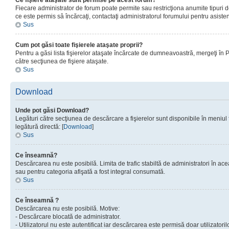
Ce fişiere ataşate sunt permise pe acest forum?
Fiecare administrator de forum poate permite sau restricţiona anumite tipuri de
ce este permis sâ încărcaţi, contactaţi administratorul forumului pentru asisten
Sus
Cum pot găsi toate fişierele ataşate proprii?
Pentru a găsi lista fişierelor ataşate încărcate de dumneavoastră, mergeţi în Pan
către secţiunea de fişiere ataşate.
Sus
Download
Unde pot găsi Download?
Legături către secţiunea de descărcare a fişierelor sunt disponibile în meniul
legătură directă: [
Download
]
Sus
Ce înseamnă?
Descărcarea nu este posibilă. Limita de trafic stabiltă de administratori în ac
sau pentru categoria afişată a fost integral consumată.
Sus
Ce înseamnă ?
Descărcarea nu este posibilă. Motive:
- Descărcare blocată de administrator.
- Utilizatorul nu este autentificat iar descărcarea este permisă doar utilizatorilo