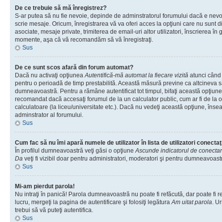
De ce trebuie să mă înregistrez?
S-ar putea să nu fie nevoie, depinde de adminstratorul forumului dacă e nevoi
scrie mesaje. Oricum, înregistrarea vă va oferi acces la opţiuni care nu sunt dis
asociate, mesaje private, trimiterea de email-uri altor utilizatori, înscrierea î
momente, aşa că vă recomandăm să vă înregistraţi.
Sus
De ce sunt scos afară din forum automat?
Dacă nu activaţi opţiunea
Autentifică-mă automat la fiecare vizită
atunci când v
pentru o perioadă de timp prestabilită. Această măsură previne ca altcineva 
dumneavoastră. Pentru a rămâne autentificat tot timpul, bifaţi această opţiune 
recomandat dacă accesaţi forumul de la un calculator public, cum ar fi de la o 
calculatoare (la liceu/universitate etc.). Dacă nu vedeţi această opţiune, îns
adminstrator al forumului.
Sus
Cum fac să nu îmi apară numele de utilizator în lista de utilizatori conectaţ
În profilul dumneavoastră veţi găsi o opţiune
Ascunde indicatorul de conecta
Da
veţi fi vizibil doar pentru administratori, moderatori şi pentru dumneavoastr
Sus
Mi-am pierdut parola!
Nu intraţi în panică! Parola dumneavoastră nu poate fi refăcută, dar poate fi r
lucru, mergeţi la pagina de autentificare şi folosiţi legătura
Am uitat parola
. Ur
trebui să vă puteţi autentifica.
Sus