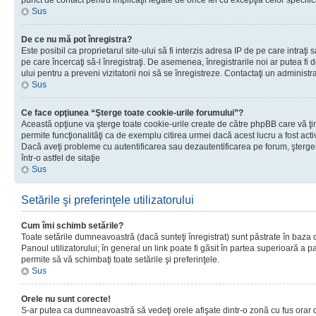
punct de contact pentru implicaţii legale de orice fel cu excepţia celor specific
Sus
De ce nu mă pot înregistra?
Este posibil ca proprietarul site-ului să fi interzis adresa IP de pe care intraţi 
pe care încercaţi să-l înregistraţi. De asemenea, înregistrarile noi ar putea fi d
ului pentru a preveni vizitatorii noi să se înregistreze. Contactaţi un administr
Sus
Ce face opţiunea “Şterge toate cookie-urile forumului”?
Această opţiune va şterge toate cookie-urile create de către phpBB care vă ţ
permite funcţionalităţi ca de exemplu citirea urmei dacă acest lucru a fost acti
Dacă aveţi probleme cu autentificarea sau dezautentificarea pe forum, şterger
într-o astfel de sitaţie
Sus
Setările şi preferinţele utilizatorului
Cum îmi schimb setările?
Toate setările dumneavoastră (dacă sunteţi înregistrat) sunt păstrate în baza de
Panoul utilizatorului; în general un link poate fi găsit în partea superioară a p
permite să vă schimbaţi toate setările şi preferinţele.
Sus
Orele nu sunt corecte!
S-ar putea ca dumneavoastră să vedeţi orele afişate dintr-o zonă cu fus orar di