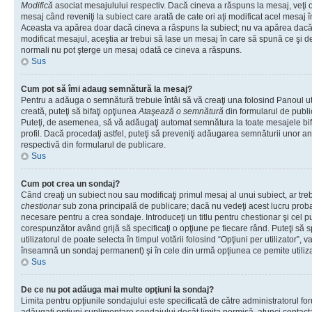
Modifică
asociat mesajulului respectiv. Dacă cineva a răspuns la mesaj, veţi 
mesaj când reveniţi la subiect care arată de cate ori aţi modificat acel mesaj 
Aceasta va apărea doar dacă cineva a răspuns la subiect; nu va apărea dacă
modificat mesajul, aceştia ar trebui să lase un mesaj în care să spună ce şi de 
normali nu pot şterge un mesaj odată ce cineva a răspuns.
Sus
Cum pot să îmi adaug semnătură la mesaj?
Pentru a adăuga o semnătură trebuie întâi să vă creaţi una folosind Panoul ut
creată, puteţi să bifaţi opţiunea
Ataşează o semnătură
din formularul de publ
Puteţi, de asemenea, să vă adăugaţi automat semnătura la toate mesajele b
profil. Dacă procedaţi astfel, puteţi să preveniţi adăugarea semnăturii unor a
respectivă din formularul de publicare.
Sus
Cum pot crea un sondaj?
Când creaţi un subiect nou sau modificaţi primul mesaj al unui subiect, ar tre
chestionar
sub zona principală de publicare; dacă nu vedeţi acest lucru probab
necesare pentru a crea sondaje. Introduceţi un titlu pentru chestionar şi cel p
corespunzător având grijă să specificaţi o opţiune pe fiecare rând. Puteţi să s
utilizatorul de poate selecta în timpul votării folosind “Opţiuni per utilizator”, v
înseamnă un sondaj permanent) şi în cele din urmă opţiunea ce pemite utilizat
Sus
De ce nu pot adăuga mai multe opţiuni la sondaj?
Limita pentru opţiunile sondajului este specificată de către administratorul fo