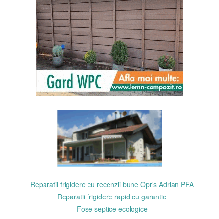
Reparatii frigidere cu recenzii bune Opris Adrian PFA
Reparatii frigidere rapid cu garantie
Fose septice ecologice