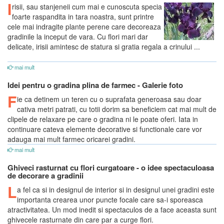
I
risii, sau stanjeneii cum mai e cunoscuta specia
foarte raspandita in tara noastra, sunt printre
cele mai indragite plante perene care decoreaza
gradinile la inceput de vara. Cu flori mari dar
delicate, irisii amintesc de statura si gratia regala a crinului ...
mai mult
Idei pentru o gradina plina de farmec - Galerie foto
F
ie ca detinem un teren cu o suprafata generoasa sau doar
cativa metri patrati, cu totii dorim sa beneficiem cat mai mult de
clipele de relaxare pe care o gradina ni le poate oferi. Iata in
continuare cateva elemente decorative si functionale care vor
adauga mai mult farmec oricarei gradini.
mai mult
Ghiveci rasturnat cu flori curgatoare - o idee spectaculoasa
de decorare a gradinii
L
a fel ca si in designul de interior si in designul unei gradini este
importanta crearea unor puncte focale care sa-i sporeasca
atractivitatea. Un mod inedit si spectaculos de a face aceasta sunt
ghivecele rasturnate din care par a curge flori.