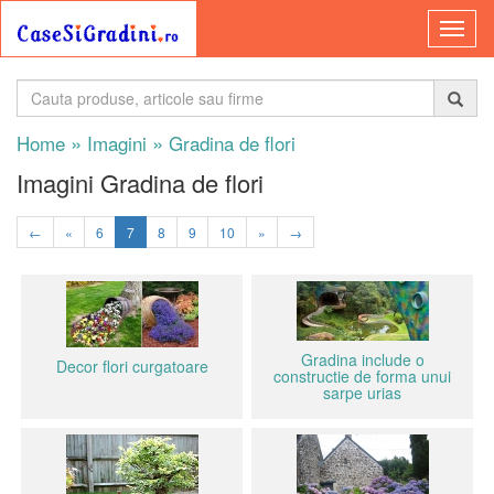
»
»
Home
Imagini
Gradina de flori
Imagini Gradina de flori
←
«
6
7
8
9
10
»
→
Gradina include o
Decor flori curgatoare
constructie de forma unui
sarpe urias