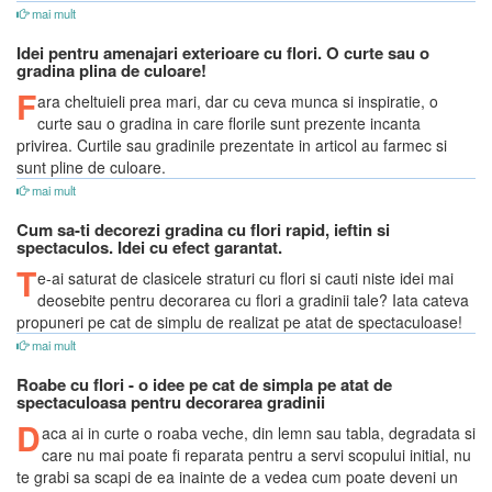
mai mult
Idei pentru amenajari exterioare cu flori. O curte sau o
gradina plina de culoare!
F
ara cheltuieli prea mari, dar cu ceva munca si inspiratie, o
curte sau o gradina in care florile sunt prezente incanta
privirea. Curtile sau gradinile prezentate in articol au farmec si
sunt pline de culoare.
mai mult
Cum sa-ti decorezi gradina cu flori rapid, ieftin si
spectaculos. Idei cu efect garantat.
T
e-ai saturat de clasicele straturi cu flori si cauti niste idei mai
deosebite pentru decorarea cu flori a gradinii tale? Iata cateva
propuneri pe cat de simplu de realizat pe atat de spectaculoase!
mai mult
Roabe cu flori - o idee pe cat de simpla pe atat de
spectaculoasa pentru decorarea gradinii
D
aca ai in curte o roaba veche, din lemn sau tabla, degradata si
care nu mai poate fi reparata pentru a servi scopului initial, nu
te grabi sa scapi de ea inainte de a vedea cum poate deveni un