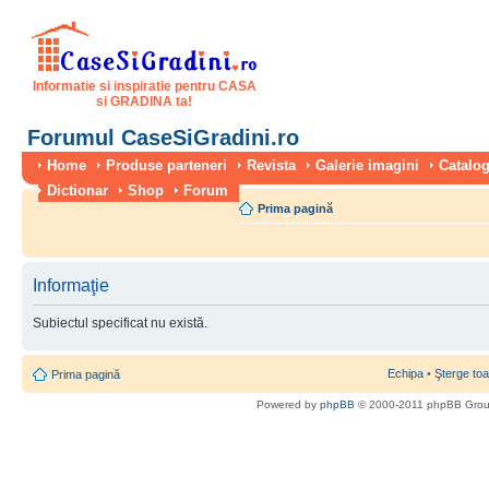
Informatie si inspiratie pentru CASA
si GRADINA ta!
Forumul CaseSiGradini.ro
Home
Produse parteneri
Revista
Galerie imagini
Catalog
Dictionar
Shop
Forum
Prima pagină
Informaţie
Subiectul specificat nu există.
Echipa
•
Şterge toa
Prima pagină
Powered by
phpBB
© 2000-2011 phpBB Gro