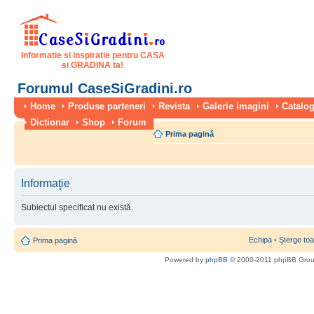
Informatie si inspiratie pentru CASA
si GRADINA ta!
Forumul CaseSiGradini.ro
Home
Produse parteneri
Revista
Galerie imagini
Catalog
Dictionar
Shop
Forum
Prima pagină
Informaţie
Subiectul specificat nu există.
Echipa
•
Şterge toa
Prima pagină
Powered by
phpBB
© 2000-2011 phpBB Gro