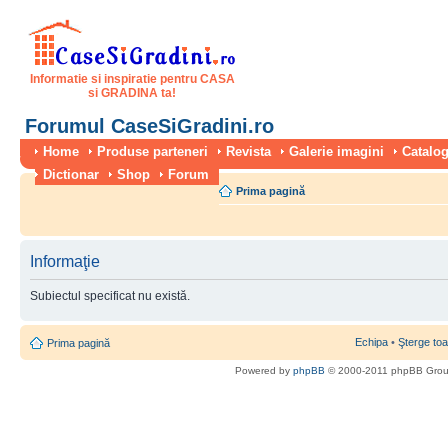
Informatie si inspiratie pentru CASA
si GRADINA ta!
Forumul CaseSiGradini.ro
Home
Produse parteneri
Revista
Galerie imagini
Catalog
Dictionar
Shop
Forum
Prima pagină
Informaţie
Subiectul specificat nu există.
Echipa
•
Şterge toa
Prima pagină
Powered by
phpBB
© 2000-2011 phpBB Gro