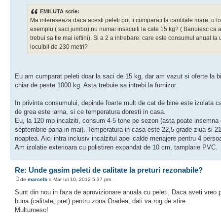
EMILUTA scrie:
Ma intereseaza daca acesti peleti pot fi cumparati la cantitate mare, o t
exemplu ( saci jumbo),nu numai insacuiti la cate 15 kg? ( Banuiesc ca 
trebui sa fie mai ieftini). Si a 2 a intrebare: care este consumul anual la
locuibil de 230 metri?
Eu am cumparat peleti doar la saci de 15 kg, dar am vazut si oferte la b
chiar de peste 1000 kg. Asta trebuie sa intrebi la furnizor.
In privinta consumului, depinde foarte mult de cat de bine este izolata c
de grea este iarna, si ce temperatura doresti in casa.
Eu, la 120 mp incalziti, consum 4-5 tone pe sezon (asta poate insemna 
septembrie pana in mai). Temperatura in casa este 22,5 grade ziua si 2
noaptea. Aici intra inclusiv incalzitul apei calde menajere pentru 4 perso
Am izolatie exterioara cu polistiren expandat de 10 cm, tamplarie PVC.
Re: Unde gasim peleti de calitate la preturi rezonabile?
de
marcelb
» Mar Iul 10, 2012 5:37 pm
Sunt din nou in faza de aprovizionare anuala cu peleti. Daca aveti vreo 
buna (calitate, pret) pentru zona Oradea, dati va rog de stire.
Multumesc!