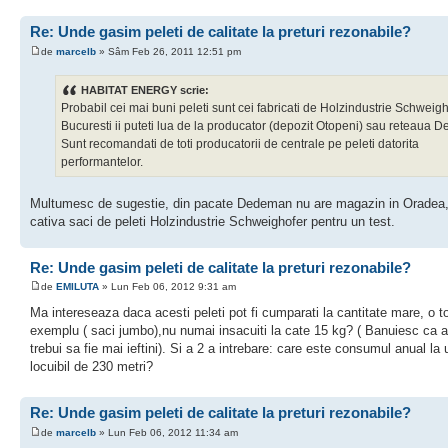
Re: Unde gasim peleti de calitate la preturi rezonabile?
de
marcelb
» Sâm Feb 26, 2011 12:51 pm
HABITAT ENERGY scrie:
Probabil cei mai buni peleti sunt cei fabricati de Holzindustrie Schweigh
Bucuresti ii puteti lua de la producator (depozit Otopeni) sau reteaua 
Sunt recomandati de toti producatorii de centrale pe peleti datorita
performantelor.
Multumesc de sugestie, din pacate Dedeman nu are magazin in Oradea,
cativa saci de peleti Holzindustrie Schweighofer pentru un test.
Re: Unde gasim peleti de calitate la preturi rezonabile?
de
EMILUTA
» Lun Feb 06, 2012 9:31 am
Ma intereseaza daca acesti peleti pot fi cumparati la cantitate mare, o t
exemplu ( saci jumbo),nu numai insacuiti la cate 15 kg? ( Banuiesc ca a
trebui sa fie mai ieftini). Si a 2 a intrebare: care este consumul anual la 
locuibil de 230 metri?
Re: Unde gasim peleti de calitate la preturi rezonabile?
de
marcelb
» Lun Feb 06, 2012 11:34 am