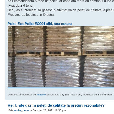
ca-i comandasem 5 tone de peleti iar cand am mers cu camionul dupa e
livrat doar 4 tone.
Deci, as fi interesat sa gasesc o alternativa de peleti de calitate la pretu
Precizez ca locuiesc in Oradea.
Peleti Eco Pellet ECO01 albi, fara cenusa
Ultima oară modificat de
marcelb
pe Mie Oct 18, 2017 6:23 pm, modificat de 3 ori în total.
Re: Unde gasim peleti de calitate la preturi rezonabile?
de
muha_huma
» Dum Ian 23, 2011 12:35 pm