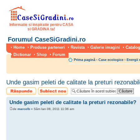
Informatie si inspiratie pentru CASA
si GRADINA ta!
Forumul CaseSiGradini.ro
Home
Produse parteneri
Revista
Galerie imagini
Catalog
Dictionar
Shop
Forum
Prima pagină
‹
Case ecologice
‹
Energii 
Unde gasim peleti de calitate la preturi rezonabi
Scrie un răspuns
Scrie un subiect
nou
Unde gasim peleti de calitate la preturi rezonabile?
de
marcelb
» Sâm Ian 08, 2011 11:36 am