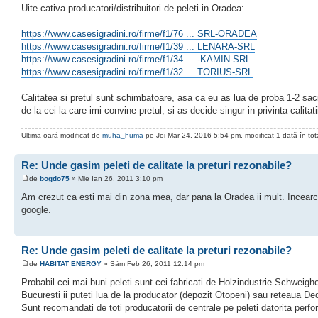
Uite cativa producatori/distribuitori de peleti in Oradea:
https://www.casesigradini.ro/firme/f1/76 ... SRL-ORADEA
https://www.casesigradini.ro/firme/f1/39 ... LENARA-SRL
https://www.casesigradini.ro/firme/f1/34 ... -KAMIN-SRL
https://www.casesigradini.ro/firme/f1/32 ... TORIUS-SRL
Calitatea si pretul sunt schimbatoare, asa ca eu as lua de proba 1-2 saci
de la cei la care imi convine pretul, si as decide singur in privinta calitatii
Ultima oară modificat de
muha_huma
pe Joi Mar 24, 2016 5:54 pm, modificat 1 dată în tota
Re: Unde gasim peleti de calitate la preturi rezonabile?
de
bogdo75
» Mie Ian 26, 2011 3:10 pm
Am crezut ca esti mai din zona mea, dar pana la Oradea ii mult. Incear
google.
Re: Unde gasim peleti de calitate la preturi rezonabile?
de
HABITAT ENERGY
» Sâm Feb 26, 2011 12:14 pm
Probabil cei mai buni peleti sunt cei fabricati de Holzindustrie Schweigho
Bucuresti ii puteti lua de la producator (depozit Otopeni) sau reteaua D
Sunt recomandati de toti producatorii de centrale pe peleti datorita perfo