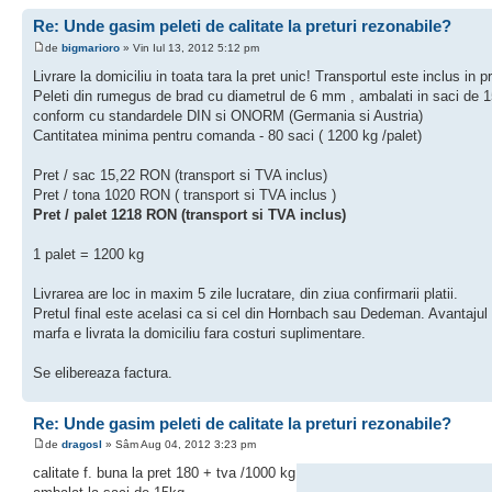
Re: Unde gasim peleti de calitate la preturi rezonabile?
de
bigmarioro
» Vin Iul 13, 2012 5:12 pm
Livrare la domiciliu in toata tara la pret unic! Transportul este inclus in pr
Peleti din rumegus de brad cu diametrul de 6 mm , ambalati in saci de 1
conform cu standardele DIN si ONORM (Germania si Austria)
Cantitatea minima pentru comanda - 80 saci ( 1200 kg /palet)
Pret / sac 15,22 RON (transport si TVA inclus)
Pret / tona 1020 RON ( transport si TVA inclus )
Pret / palet 1218 RON (transport si TVA inclus)
1 palet = 1200 kg
Livrarea are loc in maxim 5 zile lucratare, din ziua confirmarii platii.
Pretul final este acelasi ca si cel din Hornbach sau Dedeman. Avantajul
marfa e livrata la domiciliu fara costuri suplimentare.
Se elibereaza factura.
Re: Unde gasim peleti de calitate la preturi rezonabile?
de
dragosl
» Sâm Aug 04, 2012 3:23 pm
calitate f. buna la pret 180 + tva /1000 kg