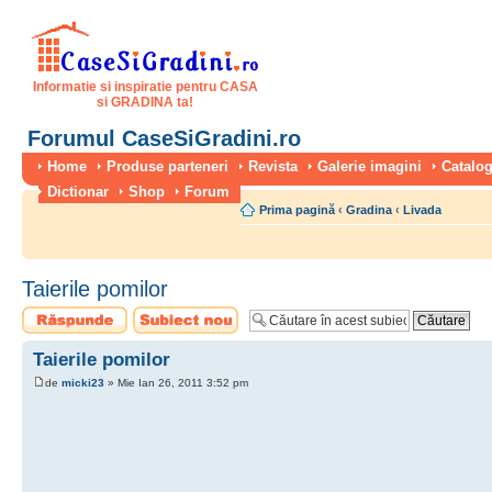
Informatie si inspiratie pentru CASA
si GRADINA ta!
Forumul CaseSiGradini.ro
Home
Produse parteneri
Revista
Galerie imagini
Catalog
Dictionar
Shop
Forum
Prima pagină
‹
Gradina
‹
Livada
Taierile pomilor
Scrie un răspuns
Scrie un subiect
nou
Taierile pomilor
de
micki23
» Mie Ian 26, 2011 3:52 pm