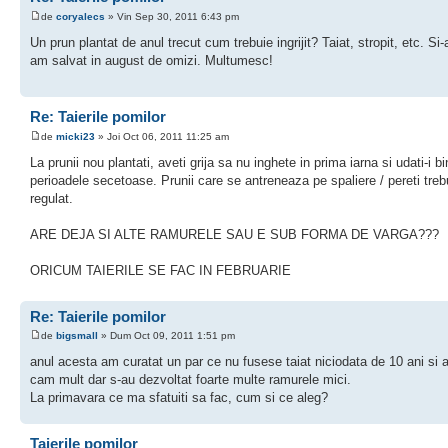
de
coryalecs
» Vin Sep 30, 2011 6:43 pm
Un prun plantat de anul trecut cum trebuie ingrijit? Taiat, stropit, etc. Si-
am salvat in august de omizi. Multumesc!
Re: Taierile pomilor
de
micki23
» Joi Oct 06, 2011 11:25 am
La prunii nou plantati, aveti grija sa nu inghete in prima iarna si udati-i bi
perioadele secetoase. Prunii care se antreneaza pe spaliere / pereti treb
regulat.
ARE DEJA SI ALTE RAMURELE SAU E SUB FORMA DE VARGA???
ORICUM TAIERILE SE FAC IN FEBRUARIE
Re: Taierile pomilor
de
bigsmall
» Dum Oct 09, 2011 1:51 pm
anul acesta am curatat un par ce nu fusese taiat niciodata de 10 ani si 
cam mult dar s-au dezvoltat foarte multe ramurele mici.
La primavara ce ma sfatuiti sa fac, cum si ce aleg?
Taierile pomilor