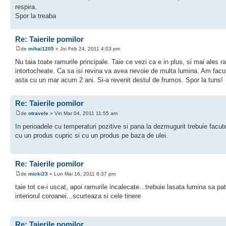
respira.
Spor la treaba
Re: Taierile pomilor
de
mihai1205
» Joi Feb 24, 2011 4:03 pm
Nu taia toate ramurile principale. Taie ce vezi ca e in plus, si mai ales r
intortocheate. Ca sa isi revina va avea nevoie de multa lumina. Am facu
asta cu un mar acum 2 ani. Si-a revenit destul de frumos. Spor la tuns!
Re: Taierile pomilor
de
otravele
» Vin Mar 04, 2011 11:55 am
In perioadele cu temperaturi pozitive si pana la dezmugurit trebuie facute
cu un produs cupric si cu un produs pe baza de ulei.
Re: Taierile pomilor
de
micki23
» Lun Mai 16, 2011 8:37 pm
taie tot ce-i uscat, apoi ramurile incalecate...trebuie lasata lumina sa pat
interiorul coroanei...scurteaza si cele tinere
Re: Taierile pomilor