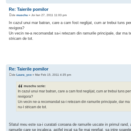
Re: Taierile pomilor
de
muschu
» Joi Ian 27, 2011 11:03 pm
In cazul unui mar batran, care a cam fost neglijat, cum ar trebui tuns pen
revigora?
Un vecin ne-a recomandat sa-i retezam din ramurile principale, dar ma t
stricam de tot.
Re: Taierile pomilor
de
Laura_yco
» Mar Feb 15, 2011 4:35 pm
muschu scrie:
In cazul unui mar batran, care a cam fost neglijat, cum ar trebui tuns pen
revigora?
Un vecin ne-a recomandat sa-i retezam din ramurile principale, dar ma
nu-l stricam de tot.
Sfatul meu este sa-i curatati coroana de ramurile uscate in primul rand, a
ramurile care se incaleca, astfel incat sa fie mai rerefiat, sa intre soarel