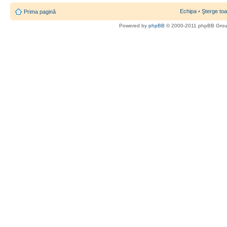
Echipa
•
Şterge toa
Prima pagină
Powered by
phpBB
© 2000-2011 phpBB Gro