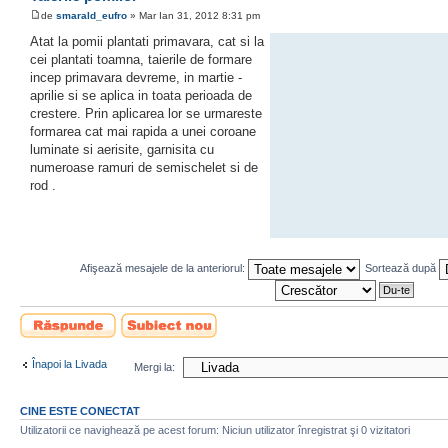
de
smarald_eufro
» Mar Ian 31, 2012 8:31 pm
Atat la pomii plantati primavara, cat si la
cei plantati toamna, taierile de formare
incep primavara devreme, in martie -
aprilie si se aplica in toata perioada de
crestere. Prin aplicarea lor se urmareste
formarea cat mai rapida a unei coroane
luminate si aerisite, garnisita cu
numeroase ramuri de semischelet si de
rod .
Afişează mesajele de la anteriorul:
Sortează după
Scrie un răspuns
Scrie un subiect
nou
Înapoi la Livada
Mergi la:
CINE ESTE CONECTAT
Utilizatorii ce navighează pe acest forum: Niciun utilizator înregistrat şi 0 vizitatori