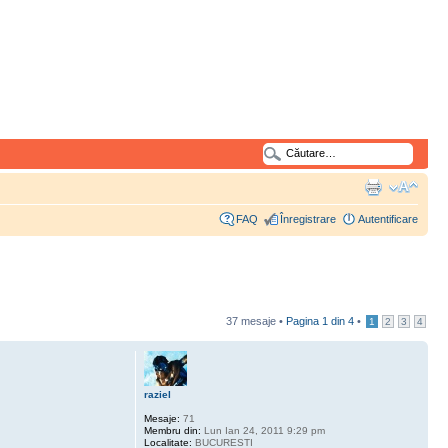
FAQ
Înregistrare
Autentificare
37 mesaje •
Pagina
1
din
4
•
1
2
3
4
raziel
Mesaje:
71
Membru din:
Lun Ian 24, 2011 9:29 pm
Localitate:
BUCURESTI