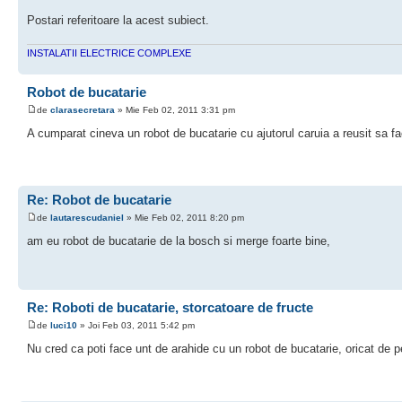
Postari referitoare la acest subiect.
INSTALATII ELECTRICE COMPLEXE
Robot de bucatarie
de
clarasecretara
» Mie Feb 02, 2011 3:31 pm
A cumparat cineva un robot de bucatarie cu ajutorul caruia a reusit sa f
Re: Robot de bucatarie
de
lautarescudaniel
» Mie Feb 02, 2011 8:20 pm
am eu robot de bucatarie de la bosch si merge foarte bine,
Re: Roboti de bucatarie, storcatoare de fructe
de
luci10
» Joi Feb 03, 2011 5:42 pm
Nu cred ca poti face unt de arahide cu un robot de bucatarie, oricat de 