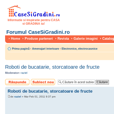
Informatie si inspiratie pentru CASA
si GRADINA ta!
Forumul CaseSiGradini.ro
Home
Produse parteneri
Revista
Galerie imagini
Catalog
Prima pagină
‹
Amenajari interioare
‹
Electronice, electrocasnice
Roboti de bucatarie, storcatoare de fructe
Moderator:
raziel
Scrie un răspuns
Scrie un subiect
nou
Roboti de bucatarie, storcatoare de fructe
de
raziel
» Mar Feb 01, 2011 9:37 pm