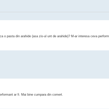
aca o pasta din arahide (asa zis-ul unt de arahide)? M-ar interesa ceva perform
performant ar fi. Mai bine cumpara din comert.