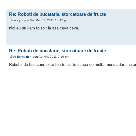
Re: Roboti de bucatarie, storcatoare de fructe
de
cyucy
» Mie Mar 02, 2011 10:42 pm
nici eu nu l-am folsoit la asa ceva ceva...
Re: Roboti de bucatarie, storcatoare de fructe
de
florin-zlt
» Lun Apr 04, 2011 9:10 pm
Robotul de bucatarie este foarte util,te scapa de multa munca,dar...nu a