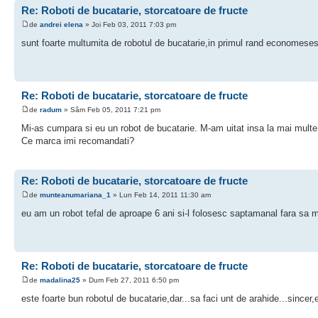
Re: Roboti de bucatarie, storcatoare de fructe
de
andrei elena
» Joi Feb 03, 2011 7:03 pm
sunt foarte multumita de robotul de bucatarie,in primul rand economeses
Re: Roboti de bucatarie, storcatoare de fructe
de
radum
» Sâm Feb 05, 2011 7:21 pm
Mi-as cumpara si eu un robot de bucatarie. M-am uitat insa la mai multe 
Ce marca imi recomandati?
Re: Roboti de bucatarie, storcatoare de fructe
de
munteanumariana_1
» Lun Feb 14, 2011 11:30 am
eu am un robot tefal de aproape 6 ani si-l folosesc saptamanal fara sa m
Re: Roboti de bucatarie, storcatoare de fructe
de
madalina25
» Dum Feb 27, 2011 6:50 pm
este foarte bun robotul de bucatarie,dar...sa faci unt de arahide...sincer