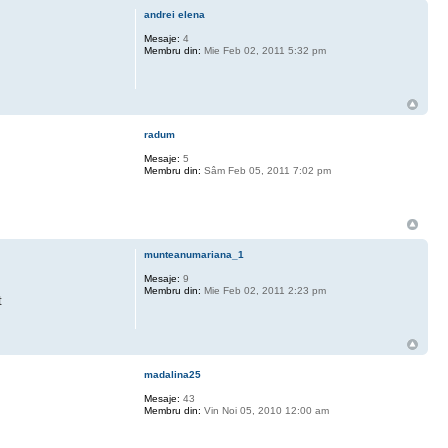
andrei elena
Mesaje:
4
Membru din:
Mie Feb 02, 2011 5:32 pm
radum
Mesaje:
5
Membru din:
Sâm Feb 05, 2011 7:02 pm
munteanumariana_1
Mesaje:
9
Membru din:
Mie Feb 02, 2011 2:23 pm
t
madalina25
Mesaje:
43
Membru din:
Vin Noi 05, 2010 12:00 am