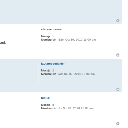
clarasecretara
Mesaje:
1
Membru din:
Sâm Oct 30, 2010 11:00 pm
ant.
lautarescudaniel
Mesaje:
2
Membru din:
Mar Noi 02, 2010 12:00 am
luci10
Mesaje:
8
Membru din:
Joi Noi 04, 2010 12:00 am