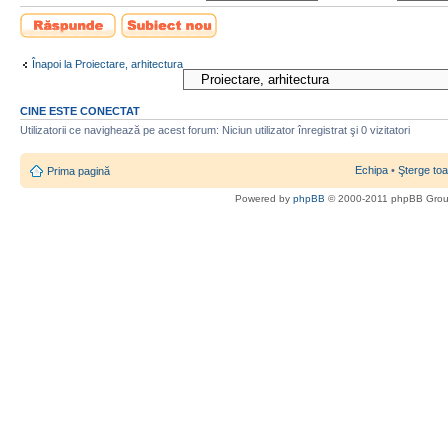
Scrie un răspuns
Scrie un subiect
nou
Înapoi la Proiectare, arhitectura
CINE ESTE CONECTAT
Utilizatorii ce navighează pe acest forum: Niciun utilizator înregistrat şi 0 vizitatori
Echipa
•
Şterge toa
Prima pagină
Powered by
phpBB
© 2000-2011 phpBB Gro