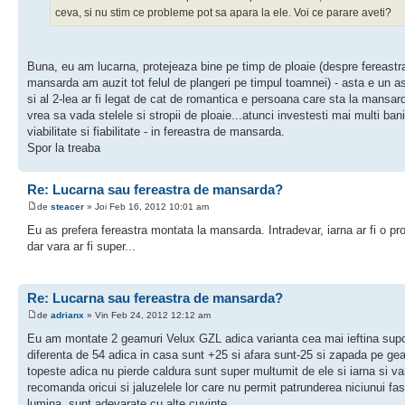
ceva, si nu stim ce probleme pot sa apara la ele. Voi ce parare aveti?
Buna, eu am lucarna, protejeaza bine pe timp de ploaie (despre fereastr
mansarda am auzit tot felul de plangeri pe timpul toamnei) - asta e un a
si al 2-lea ar fi legat de cat de romantica e persoana care sta la mansar
vrea sa vada stelele si stropii de ploaie...atunci investesti mai multi bani
viabilitate si fiabilitate - in fereastra de mansarda.
Spor la treaba
Re: Lucarna sau fereastra de mansarda?
de
steacer
» Joi Feb 16, 2012 10:01 am
Eu as prefera fereastra montata la mansarda. Intradevar, iarna ar fi o pr
dar vara ar fi super...
Re: Lucarna sau fereastra de mansarda?
de
adrianx
» Vin Feb 24, 2012 12:12 am
Eu am montate 2 geamuri Velux GZL adica varianta cea mai ieftina supo
diferenta de 54 adica in casa sunt +25 si afara sunt-25 si zapada pe g
topeste adica nu pierde caldura sunt super multumit de ele si iarna si va
recomanda oricui si jaluzelele lor care nu permit patrunderea niciunui fas
lumina, sunt adevarate cu alte cuvinte.