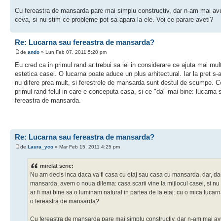
Cu fereastra de mansarda pare mai simplu constructiv, dar n-am mai av
ceva, si nu stim ce probleme pot sa apara la ele. Voi ce parare aveti?
Re: Lucarna sau fereastra de mansarda?
de
ando
» Lun Feb 07, 2011 5:20 pm
Eu cred ca in primul rand ar trebui sa iei in considerare ce ajuta mai mult
estetica casei. O lucarna poate aduce un plus arhitectural. Iar la pret s-
nu difere prea mult, si ferestrele de mansarda sunt destul de scumpe. C
primul rand felul in care e conceputa casa, si ce "da" mai bine: lucarna 
fereastra de mansarda.
Re: Lucarna sau fereastra de mansarda?
de
Laura_yco
» Mar Feb 15, 2011 4:25 pm
mirelat scrie:
Nu am decis inca daca va fi casa cu etaj sau casa cu mansarda, dar, dac
mansarda, avem o noua dilema: casa scarii vine la mijlocul casei, si nu
ar fi mai bine sa o luminam natural in partea de la etaj: cu o mica lucar
o fereastra de mansarda?
Cu fereastra de mansarda pare mai simplu constructiv, dar n-am mai av