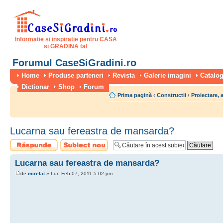
Informatie si inspiratie pentru CASA
si GRADINA ta!
Forumul CaseSiGradini.ro
Home
Produse parteneri
Revista
Galerie imagini
Catalog
Dictionar
Shop
Forum
Prima pagină
‹
Constructii
‹
Proiectare, 
Lucarna sau fereastra de mansarda?
Scrie un răspuns
Scrie un subiect
nou
Lucarna sau fereastra de mansarda?
de
mirelat
» Lun Feb 07, 2011 5:02 pm