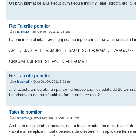
Un prun plantat de anul trecut cum trebuie ingrijit? Taiat, stropit, etc. 
Re: Taierile pomilor
de
micki23
» Joi Oct 06, 2011 11:25 am
La prunii nou plantati, aveti grija sa nu inghete in prima iarna si udati-i 
ARE DEJA SI ALTE RAMURELE SAU E SUB FORMA DE VARGA???
ORICUM TAIERILE SE FAC IN FEBRUARIE
Re: Taierile pomilor
de
bigsmall
» Dum Oct 09, 2011 1:51 pm
anul acesta am curatat un par ce nu fusese taiat niciodata de 10 ani si 
La primavara ce ma sfatuiti sa fac, cum si ce aleg?
Taierile pomilor
de
smarald_eufro
» Mar Ian 31, 2012 8:31 pm
Atat la pomii plantati primavara, cat si la cei plantati toamna, taierile 
- aprilie si se aplica in toata perioada de crestere. Prin aplicarea lor se