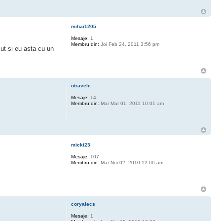
mihai1205
Mesaje:
1
Membru din:
Joi Feb 24, 2011 3:56 pm
cut si eu asta cu un
otravele
Mesaje:
14
Membru din:
Mar Mar 01, 2011 10:01 am
micki23
Mesaje:
107
Membru din:
Mar Noi 02, 2010 12:00 am
coryalecs
Mesaje:
1