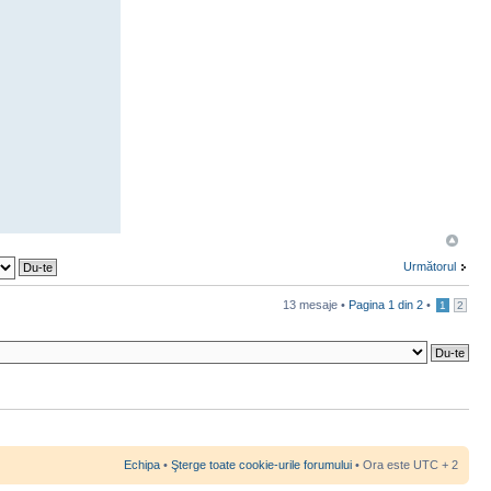
Următorul
13 mesaje •
Pagina
1
din
2
•
1
2
Echipa
•
Şterge toate cookie-urile forumului
• Ora este UTC + 2