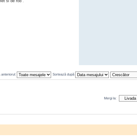
et si de rod .
 anteriorul:
Sortează după
Mergi la: