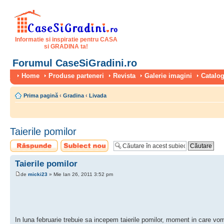
Informatie si inspiratie pentru CASA
si GRADINA ta!
Forumul CaseSiGradini.ro
Home
Produse parteneri
Revista
Galerie imagini
Catalog
Prima pagină
‹
Gradina
‹
Livada
Taierile pomilor
Scrie un răspuns
Scrie un subiect
nou
Taierile pomilor
de
micki23
» Mie Ian 26, 2011 3:52 pm
In luna februarie trebuie sa incepem taierile pomilor, moment in care vom