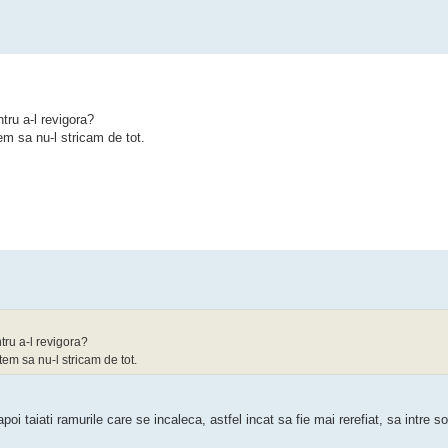
tru a-l revigora?
m sa nu-l stricam de tot.
tru a-l revigora?
em sa nu-l stricam de tot.
oi taiati ramurile care se incaleca, astfel incat sa fie mai rerefiat, sa intre s