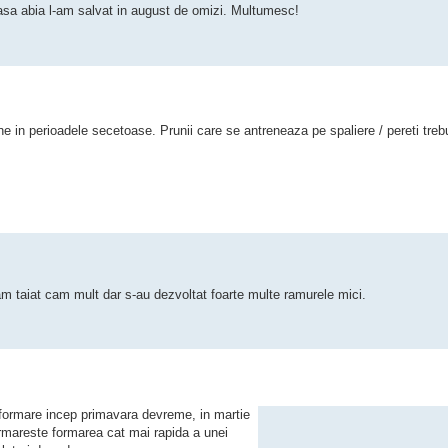
Si-asa abia l-am salvat in august de omizi. Multumesc!
bine in perioadele secetoase. Prunii care se antreneaza pe spaliere / pereti trebu
am taiat cam mult dar s-au dezvoltat foarte multe ramurele mici.
de formare incep primavara devreme, in martie
 urmareste formarea cat mai rapida a unei