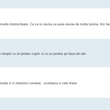
 ramurile intortocheate. Ca sa isi revina va avea nevoie de multa lumina. Am fa
e stropiri cu un produs cupric si cu un produs pe baza de ulei.
runda si in interiorul coroanei...scurteaza si cele tinere