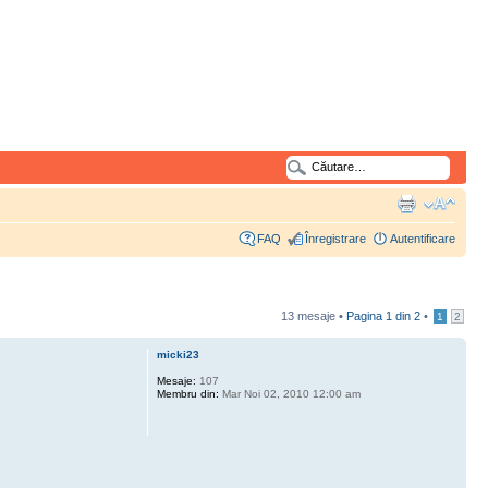
FAQ
Înregistrare
Autentificare
13 mesaje •
Pagina
1
din
2
•
1
2
micki23
Mesaje:
107
Membru din:
Mar Noi 02, 2010 12:00 am