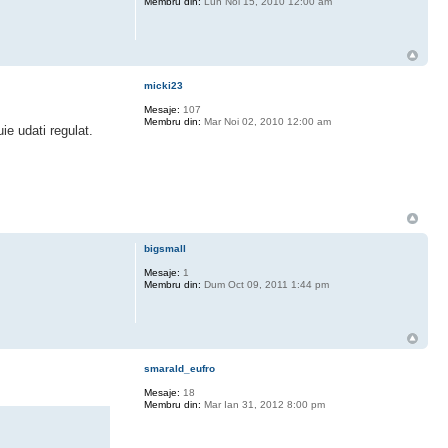
Membru din:
Lun Noi 15, 2010 12:00 am
micki23
Mesaje:
107
Membru din:
Mar Noi 02, 2010 12:00 am
ie udati regulat.
bigsmall
Mesaje:
1
Membru din:
Dum Oct 09, 2011 1:44 pm
smarald_eufro
Mesaje:
18
Membru din:
Mar Ian 31, 2012 8:00 pm