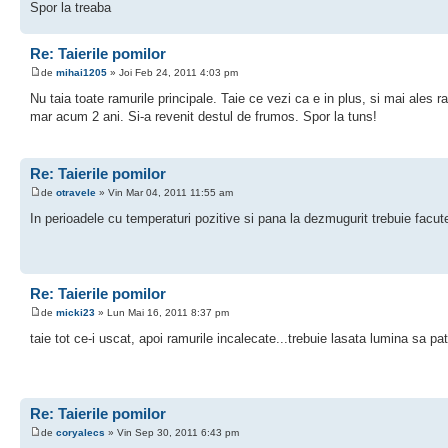
Spor la treaba
Re: Taierile pomilor
de
mihai1205
» Joi Feb 24, 2011 4:03 pm
Nu taia toate ramurile principale. Taie ce vezi ca e in plus, si mai ales
mar acum 2 ani. Si-a revenit destul de frumos. Spor la tuns!
Re: Taierile pomilor
de
otravele
» Vin Mar 04, 2011 11:55 am
In perioadele cu temperaturi pozitive si pana la dezmugurit trebuie facut
Re: Taierile pomilor
de
micki23
» Lun Mai 16, 2011 8:37 pm
taie tot ce-i uscat, apoi ramurile incalecate...trebuie lasata lumina sa pat
Re: Taierile pomilor
de
coryalecs
» Vin Sep 30, 2011 6:43 pm