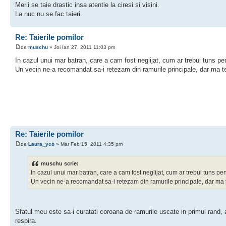
Merii se taie drastic insa atentie la ciresi si visini.
La nuc nu se fac taieri.
Re: Taierile pomilor
de
muschu
» Joi Ian 27, 2011 11:03 pm
In cazul unui mar batran, care a cam fost neglijat, cum ar trebui tuns pen
Un vecin ne-a recomandat sa-i retezam din ramurile principale, dar ma te
Re: Taierile pomilor
de
Laura_yco
» Mar Feb 15, 2011 4:35 pm
muschu scrie:
In cazul unui mar batran, care a cam fost neglijat, cum ar trebui tuns pen
Un vecin ne-a recomandat sa-i retezam din ramurile principale, dar ma t
Sfatul meu este sa-i curatati coroana de ramurile uscate in primul rand, ap
respira.