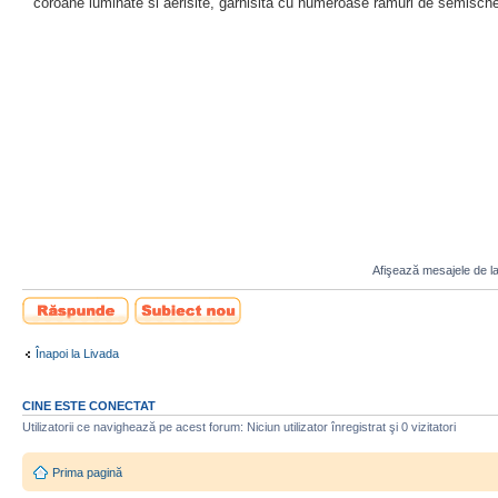
coroane luminate si aerisite, garnisita cu numeroase ramuri de semischel
Afişează mesajele de la
Scrie un răspuns
Scrie un subiect
nou
Înapoi la Livada
CINE ESTE CONECTAT
Utilizatorii ce navighează pe acest forum: Niciun utilizator înregistrat şi 0 vizitatori
Prima pagină