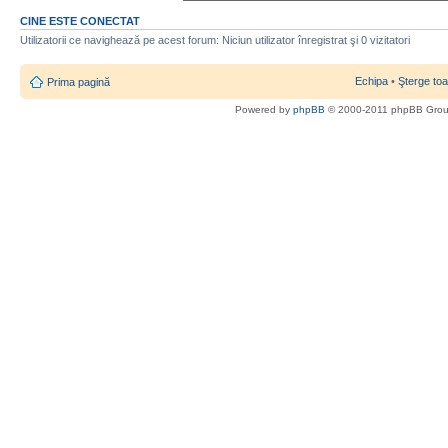
CINE ESTE CONECTAT
Utilizatorii ce navighează pe acest forum: Niciun utilizator înregistrat şi 0 vizitatori
Echipa
•
Şterge toa
Prima pagină
Powered by
phpBB
© 2000-2011 phpBB Gro