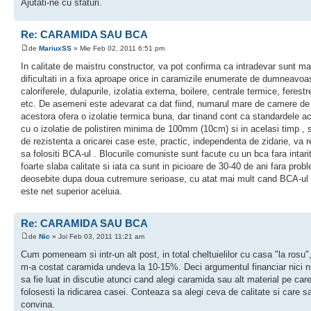
Ajutati-ne cu sfaturi.
Re: CARAMIDA SAU BCA
de
MariuxSS
» Mie Feb 02, 2011 6:51 pm
In calitate de maistru constructor, va pot confirma ca intradevar sunt ma
dificultati in a fixa aproape orice in caramizile enumerate de dumneavoa
caloriferele, dulapurile, izolatia externa, boilere, centrale termice, ferestr
etc. De asemeni este adevarat ca dat fiind, numarul mare de camere de 
acestora ofera o izolatie termica buna, dar tinand cont ca standardele a
cu o izolatie de polistiren minima de 100mm (10cm) si in acelasi timp , 
de rezistenta a oricarei case este, practic, independenta de zidarie, va
sa folositi BCA-ul . Blocurile comuniste sunt facute cu un bca fara intari
foarte slaba calitate si iata ca sunt in picioare de 30-40 de ani fara prob
deosebite dupa doua cutremure serioase, cu atat mai mult cand BCA-ul 
este net superior aceluia.
Re: CARAMIDA SAU BCA
de
Nic
» Joi Feb 03, 2011 11:21 am
Cum pomeneam si intr-un alt post, in total cheltuielilor cu casa "la rosu
m-a costat caramida undeva la 10-15%. Deci argumentul financiar nici n
sa fie luat in discutie atunci cand alegi caramida sau alt material pe care
folosesti la ridicarea casei. Conteaza sa alegi ceva de calitate si care sa
convina.