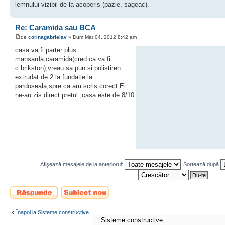
lemnului vizibil de la acoperis (pazie, sageac).
Re: Caramida sau BCA
de
corinagabrielav
» Dum Mar 04, 2012 8:42 am
casa va fi parter plus
mansarda,caramida(cred ca va fi
c.brikston),vreau sa pun si polistiren
extrudat de 2 la fundatie la
pardoseala,spre ca am scris corect.Ei
ne-au zis direct pretul ,casa este de 8/10
Afişează mesajele de la anteriorul:
Sortează după
Scrie un răspuns
Scrie un subiect
nou
Înapoi la Sisteme constructive