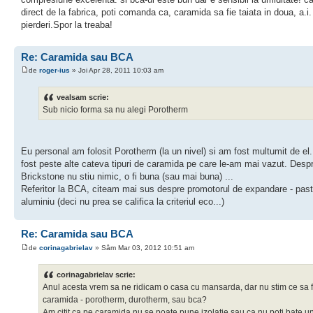
direct de la fabrica, poti comanda ca, caramida sa fie taiata in doua, a.i.
pierderi.Spor la treaba!
Re: Caramida sau BCA
de
roger-ius
» Joi Apr 28, 2011 10:03 am
vealsam scrie:
Sub nicio forma sa nu alegi Porotherm
Eu personal am folosit Porotherm (la un nivel) si am fost multumit de el
fost peste alte cateva tipuri de caramida pe care le-am mai vazut. Desp
Brickstone nu stiu nimic, o fi buna (sau mai buna) ...
Referitor la BCA, citeam mai sus despre promotorul de expandare - pas
aluminiu (deci nu prea se califica la criteriul eco...)
Re: Caramida sau BCA
de
corinagabrielav
» Sâm Mar 03, 2012 10:51 am
corinagabrielav scrie:
Anul acesta vrem sa ne ridicam o casa cu mansarda, dar nu stim ce sa 
caramida - porotherm, durotherm, sau bca?
Am citit ca pe caramida nu se poate pune izolatie sau ca nu poti bate u