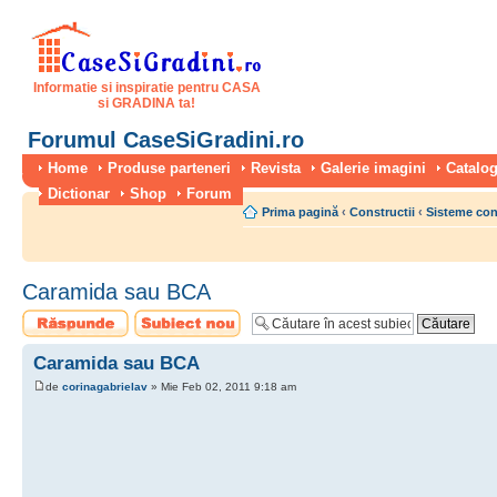
Informatie si inspiratie pentru CASA
si GRADINA ta!
Forumul CaseSiGradini.ro
Home
Produse parteneri
Revista
Galerie imagini
Catalog
Dictionar
Shop
Forum
Prima pagină
‹
Constructii
‹
Sisteme con
Caramida sau BCA
Scrie un răspuns
Scrie un subiect
nou
Caramida sau BCA
de
corinagabrielav
» Mie Feb 02, 2011 9:18 am