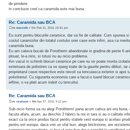
de prindere.
in concluzie cred ca caramida este mai buna..
Re: Caramida sau BCA
de
marcelb
» Vin Feb 11, 2011 10:31 am
Eu sunt pentru blocurile ceramice, dar sa fie de calitate. Cum spunea si
costul caramizilor din totalul costului unei case este infim, asa ca merita
caramida buna.
Eu am cateva bucati de Porotherm abandonate in gradina de peste 6 ani
plouat, le-a nins, si totusi nu au nicio problema.
Am vazut in schimb blocuri ceramice pe care nu se poate monta izolati
exterioara de polistiren ca se sparg toate de la gaurile pentru dibluri, iar
proprietarul casei respective este nevoit sa tencuiasca exterior si apoi
polistirenul. Cu siguranta economia care a facut-o luand blocuri ceramic
ieftine, o va plati acum indoit cu tencuitul.
Re: Caramida sau BCA
de
vealsam
» Mie Apr 27, 2011 3:12 pm
Sub nicio forma sa nu alegi Porotherm! pana acum cativa ani era buna, 
facuta afara, acum, au deschis 3 fabrici la noi in tara si au o calitate infe
exact ca la orice produs facut pentru statele vest europa si acelasi prod
pentru est europa. daca vrei un sfat bun, alege brickstone, are rezistent
compresiune excelenta. si bca-ul este bun dar e sensibil la umiditate! ca