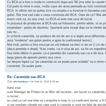
Cu BCA-ul a fost o moda in constructii dupa anii '90 (ma refer la casele f
Cel putin la mine in oras, multe case din acea perioada au fost construit
BCA. In ultimii ani as putea zice ca situatia s-a inversat in favoarea car
goluri. Rar mai vad cate o casa construita din BCA. Oare de ce? Mai al
tinem cont ca, eu asa cred, cu BCA-ul este mai usor de lucrat.
In procesul de producere al BCA-ului se foloseste, printre altele, si un 
expandare - pasta de aluminiu. Spunand asta incepi deja sa te intrebi d
sau nu....
In schimb caramida, se produce de mii de ani si e argila arsa (diferenta a
asta "moderna" are goluri pentru a ajuta la coeficientul termic).
Mai mult, pentru a fixa ceva pe un zid trebuie sa treci si de un 2 cm de 
(daca peretele e drept). N-as crede, ca in ziua de azi, sa fie un impedim
fixa niste dibluri in perete, ca e peretele din caramida sau ca e din bca. 
larga gama de aparate pentru asa ceva.
Iar despre faptul ca "pe caramida nu se poate pune izolatie" nu e nimic 
comentat. Se poate pune.
Re: Caramida sau BCA
de
alin bradean
» Vin Feb 11, 2011 8:45 am
buna ziua.
sunt Manager de Proiect la un Bloc de locuinte...am lucrat cu caramida
si lucrez..
eu cred ca cel mai bine se comporta in timp si ca coeficient termic e ff 
si noi montam climele ext care sunt in consola si sunt tot felul de ancore 