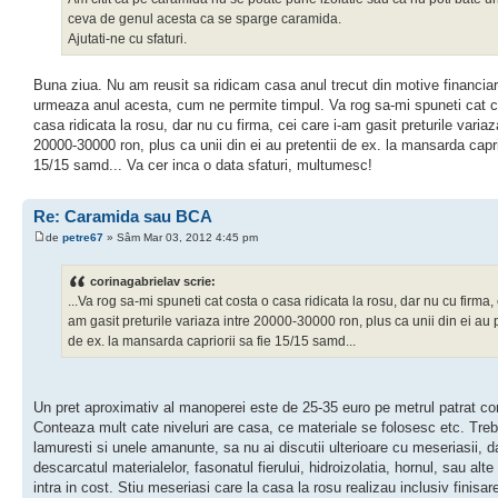
ceva de genul acesta ca se sparge caramida.
Ajutati-ne cu sfaturi.
Buna ziua. Nu am reusit sa ridicam casa anul trecut din motive financiar
urmeaza anul acesta, cum ne permite timpul. Va rog sa-mi spuneti cat 
casa ridicata la rosu, dar nu cu firma, cei care i-am gasit preturile variaz
20000-30000 ron, plus ca unii din ei au pretentii de ex. la mansarda caprio
15/15 samd... Va cer inca o data sfaturi, multumesc!
Re: Caramida sau BCA
de
petre67
» Sâm Mar 03, 2012 4:45 pm
corinagabrielav scrie:
...Va rog sa-mi spuneti cat costa o casa ridicata la rosu, dar nu cu firma, 
am gasit preturile variaza intre 20000-30000 ron, plus ca unii din ei au p
de ex. la mansarda capriorii sa fie 15/15 samd...
Un pret aproximativ al manoperei este de 25-35 euro pe metrul patrat con
Conteaza mult cate niveluri are casa, ce materiale se folosesc etc. Tre
lamuresti si unele amanunte, sa nu ai discutii ulterioare cu meseriasii, 
descarcatul materialelor, fasonatul fierului, hidroizolatia, hornul, sau alt
intra in cost. Stiu meseriasi care la casa la rosu realizau inclusiv finisar