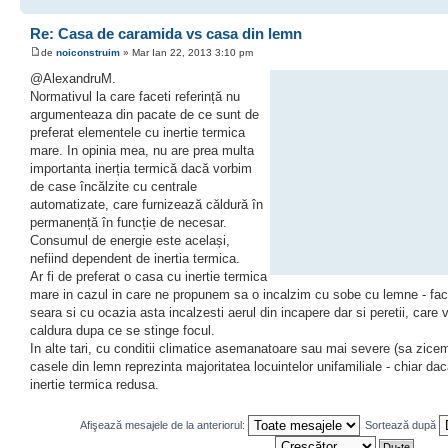
Re: Casa de caramida vs casa din lemn
de
noiconstruim
» Mar Ian 22, 2013 3:10 pm
@AlexandruM.
Normativul la care faceti referință nu
argumenteaza din pacate de ce sunt de
preferat elementele cu inertie termica
mare. In opinia mea, nu are prea multa
importanta inerția termică dacă vorbim
de case încălzite cu centrale
automatizate, care furnizează căldură în
permanență în funcție de necesar.
Consumul de energie este același,
nefiind dependent de inertia termica.
Ar fi de preferat o casa cu inertie termica
mare in cazul in care ne propunem sa o incalzim cu sobe cu lemne - faci
seara si cu ocazia asta incalzesti aerul din incapere dar si peretii, care 
caldura dupa ce se stinge focul.
In alte tari, cu conditii climatice asemanatoare sau mai severe (sa zic
casele din lemn reprezinta majoritatea locuintelor unifamiliale - chiar da
inertie termica redusa.
Afişează mesajele de la anteriorul:
Sortează după