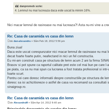
danpromob scrie:
4. Lemnul nu mai lucreaza daca este uscat la minim 16%.
Nici macar lemnul de rasinoase nu mai lucreaza?! Asta nu-mi vine a cred
Re: Casa de caramida vs casa din lemn
de
dan-alexandru
» Sâm Feb 18, 2012 5:56 pm
Buna ziua!
Daca este uscat corespunzator nici macar lemnul de rasinoase nu mai 
decat foarte foarte putin, neafectand in nici un fel constructia.
Eu mi-am construit casa pe structura de lemn acum 2 ani la firma SINAI
Brasov si pot spune ca raportul calitate pret este cel mai bun pe care l-
pe piata, ca sa nu mai spun ca lucrarea a fost tratata profesional si intr-
foarte scurt.
Pentru cei care doresc informatii despre constructiile pe structura de l
doresc sa isi achizitioneze o astfel de casa va recomand sa consultati s
sinaigroup.ro.
Re: Casa de caramida vs casa din lemn
de
AlexandruM
» Sâm Apr 14, 2012 9:40 am
Principalele dezavantaje ale caselor din lemn: