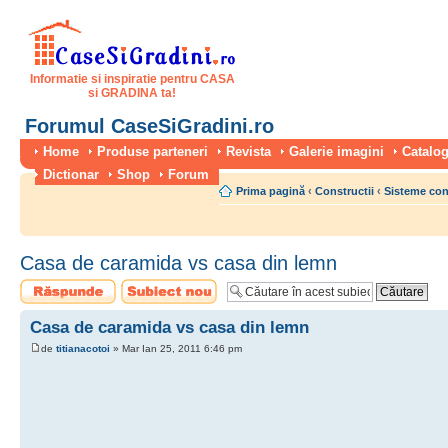
Informatie si inspiratie pentru CASA
si GRADINA ta!
Forumul CaseSiGradini.ro
Home
Produse parteneri
Revista
Galerie imagini
Catalog
Dictionar
Shop
Forum
Prima pagină
‹
Constructii
‹
Sisteme con
Casa de caramida vs casa din lemn
Scrie un răspuns
Scrie un subiect
nou
Casa de caramida vs casa din lemn
de
titianacotoi
» Mar Ian 25, 2011 6:46 pm