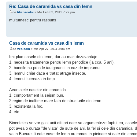
Re: Casa de caramida vs casa din lemn
de
titianacotoi
» Mie Feb 02, 2011 7:29 pm
multumesc pentru raspuns
Casa de caramida vs casa din lemn
de
vealsam
» Mie Apr 27, 2011 3:04 pm
Imi plac casele din lemn, dar au mari dezavantaje:
1. necesita tratamente pentru lemn periodice (la cca. 5 ani).
2. bancile nu prea le iau garantii in caz de imprumut.
3. lemnul chiar daca e tratat atrage insecte.
4. lemnul lucreaza in timp.
Avantajele caselor din caramida:
1. comportament la seism bun.
2.regim de inaltime mare fata de structurile din lemn.
3. rezistenta la foc.
4. etc.
Binenteles se vor gasi unii cititori care sa argumenteze faptul ca, casel
pot avea o durata "de viata" de sute de ani, la fel si cele din caramida, da
va in Bucuresti cate case de lemn au ramas in picioare si cate din cara