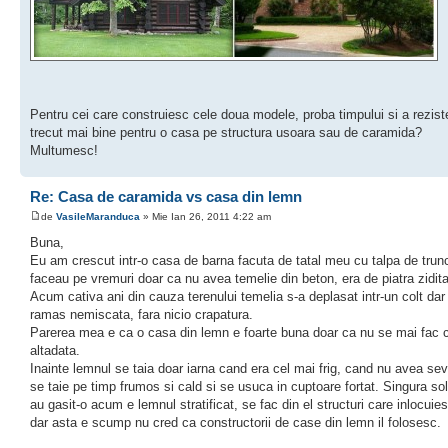
Pentru cei care construiesc cele doua modele, proba timpului si a rezist
trecut mai bine pentru o casa pe structura usoara sau de caramida?
Multumesc!
Re: Casa de caramida vs casa din lemn
de
VasileMaranduca
» Mie Ian 26, 2011 4:22 am
Buna,
Eu am crescut intr-o casa de barna facuta de tatal meu cu talpa de tru
faceau pe vremuri doar ca nu avea temelie din beton, era de piatra zidita
Acum cativa ani din cauza terenului temelia s-a deplasat intr-un colt dar
ramas nemiscata, fara nicio crapatura.
Parerea mea e ca o casa din lemn e foarte buna doar ca nu se mai fac 
altadata.
Inainte lemnul se taia doar iarna cand era cel mai frig, cand nu avea s
se taie pe timp frumos si cald si se usuca in cuptoare fortat. Singura sol
au gasit-o acum e lemnul stratificat, se fac din el structuri care inlocuies
dar asta e scump nu cred ca constructorii de case din lemn il folosesc.