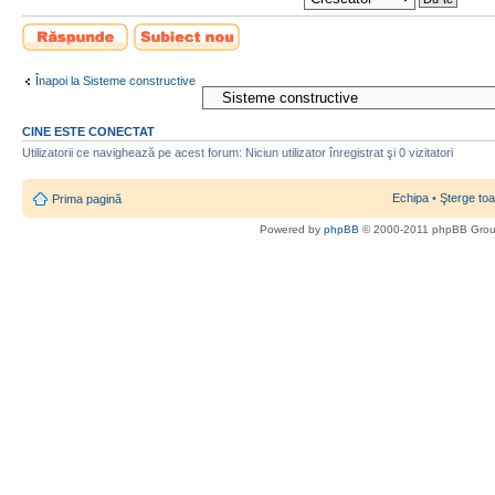
Scrie un răspuns
Scrie un subiect
nou
Înapoi la Sisteme constructive
CINE ESTE CONECTAT
Utilizatorii ce navighează pe acest forum: Niciun utilizator înregistrat şi 0 vizitatori
Echipa
•
Şterge toa
Prima pagină
Powered by
phpBB
© 2000-2011 phpBB Gro