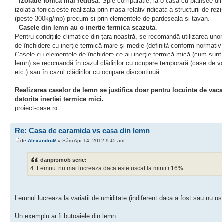
-
Izolatie fonica mai redusa.
Spre comparatie, la o casa cu plansee di
izolatia fonica este realizata prin masa relativ ridicata a structurii de rez
(peste 300kg/mp) precum si prin elementele de pardoseala si tavan.
-
Casele din lemn au o inertie termica scazuta
.
Pentru condiţiile climatice din ţara noastră, se recomandă utilizarea uno
de închidere cu inerţie termică mare şi medie (definită conform normativ
Casele cu elementele de închidere ce au inerţie termică mică (cum sunt 
lemn) se recomandă în cazul clădirilor cu ocupare temporară (case de v
etc.) sau în cazul clădirilor cu ocupare discontinuă.
Realizarea caselor de lemn se justifica doar pentru locuinte de vac
datorita inertiei termice mici.
proiect-case.ro
Re: Casa de caramida vs casa din lemn
de
AlexandruM
» Sâm Apr 14, 2012 9:45 am
danpromob scrie:
4. Lemnul nu mai lucreaza daca este uscat la minim 16%.
Lemnul lucreaza la variatii de umiditate (indiferent daca a fost sau nu us
Un exemplu ar fi butoaiele din lemn.