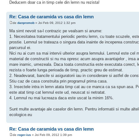
Deducem doar ca in timp cele din lemn nu rezista!
Re: Casa de caramida vs casa din lemn
de
danpromob
» Joi Feb 09, 2012 1:32 pm
Ma simt nevoit sa-l contrazic pe vealsam si anume:
1. Necesitatea tratamentului periodic pentru lemn, cu toate scuzele, est
prostie. Lemnul se trateaza o singura data inainte de inceperea construc
parcursul ei.
Nici nu ai cum sa mai intervii ulterior asupra lemnului. Lemnul este cel 
material de constructii si nu ma opresc acum asupra avantajelor , insa a
mare inamic, umezeala. Daca toata constructia este executata corect, 
rezista o foarte lunga perioada de timp, practic greu de estimat.
2. Neadevarat, bancile si asiguratorii iau in considerare si astfel de const
Stiu caz de casa construita prin programul prima casa.
3. Insectele intra in lemn atata timp cat au ce manca ca sa spun asa. P
este atat timp cat lemnul este ud, neuscat si netratat.
4. Lemnul nu mai lucreaza daca este uscat la minim 16%.
Sunt multe avantaje ale caselor din lemn. Pentru informatii si multe alte
ecologice.eu
Re: Casa de caramida vs casa din lemn
de
roger-ius
» Joi Feb 09, 2012 1:39 pm