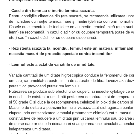
-
Casele din lemn au o inertie termica scazuta.
Pentru condiţiile climatice din ţara noastră, se recomandă utilizarea uno
de închidere cu inerţie termică mare şi medie (definită conform normativ
Casele cu elementele de închidere ce au inerţie termică mică (cum sunt 
lemn) se recomandă în cazul clădirilor cu ocupare temporară (case de v
etc.) sau în cazul clădirilor cu ocupare discontinuă.
-
Rezistenta scazuta la incendiu, lemnul este un material inflamabil
necesita masuri de protectie speciale contra incendiilor
.
-
Lemnul este afectat de variatiile de umiditate
.
Variatia cantitatii de umiditate higroscopica conduce la fenomenul de co
umflare, iar umiditatea peste limita de saturatie de fibra favorizeaza dez
parazitilor, provocand putrezirea lemnului.
Putrezirea se produce sub efectul unor ciuperci si insecte xylofage ce s
in conditii de existent a umiditatii peste cea de saturatie si de temperatu
si 50 grade C si duce la descompunerea celulozei in bioxid de carbon si
Masurile de evitare a putrezirii lemnului vizeaza atat distrugerea sporilor
ciuperci prin antiseptizarea lemnului (tratamente chimice) cat si masuri
constructive de reducere a umiditatii prin uscarea lemnului sau izolarea
de surse care ar duce la ridicarea ei si asigurarea unei circulatii a aerulu
indeparteaza umiditatea.