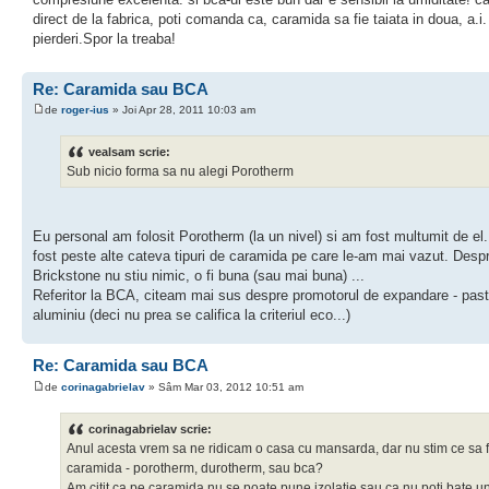
direct de la fabrica, poti comanda ca, caramida sa fie taiata in doua, a.i.
pierderi.Spor la treaba!
Re: Caramida sau BCA
de
roger-ius
» Joi Apr 28, 2011 10:03 am
vealsam scrie:
Sub nicio forma sa nu alegi Porotherm
Eu personal am folosit Porotherm (la un nivel) si am fost multumit de el
fost peste alte cateva tipuri de caramida pe care le-am mai vazut. Desp
Brickstone nu stiu nimic, o fi buna (sau mai buna) ...
Referitor la BCA, citeam mai sus despre promotorul de expandare - pas
aluminiu (deci nu prea se califica la criteriul eco...)
Re: Caramida sau BCA
de
corinagabrielav
» Sâm Mar 03, 2012 10:51 am
corinagabrielav scrie:
Anul acesta vrem sa ne ridicam o casa cu mansarda, dar nu stim ce sa 
caramida - porotherm, durotherm, sau bca?
Am citit ca pe caramida nu se poate pune izolatie sau ca nu poti bate u