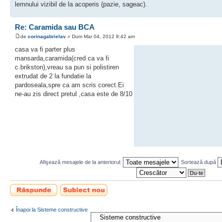
lemnului vizibil de la acoperis (pazie, sageac).
Re: Caramida sau BCA
de
corinagabrielav
» Dum Mar 04, 2012 8:42 am
casa va fi parter plus
mansarda,caramida(cred ca va fi
c.brikston),vreau sa pun si polistiren
extrudat de 2 la fundatie la
pardoseala,spre ca am scris corect.Ei
ne-au zis direct pretul ,casa este de 8/10
Afişează mesajele de la anteriorul:
Sortează după
Scrie un răspuns
Scrie un subiect
nou
Înapoi la Sisteme constructive