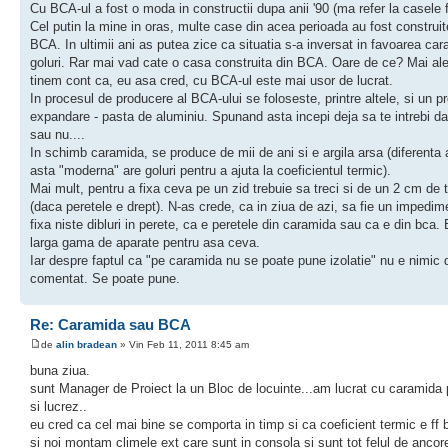
Cu BCA-ul a fost o moda in constructii dupa anii '90 (ma refer la casele f
Cel putin la mine in oras, multe case din acea perioada au fost construit
BCA. In ultimii ani as putea zice ca situatia s-a inversat in favoarea car
goluri. Rar mai vad cate o casa construita din BCA. Oare de ce? Mai al
tinem cont ca, eu asa cred, cu BCA-ul este mai usor de lucrat.
In procesul de producere al BCA-ului se foloseste, printre altele, si un 
expandare - pasta de aluminiu. Spunand asta incepi deja sa te intrebi d
sau nu....
In schimb caramida, se produce de mii de ani si e argila arsa (diferenta a
asta "moderna" are goluri pentru a ajuta la coeficientul termic).
Mai mult, pentru a fixa ceva pe un zid trebuie sa treci si de un 2 cm de 
(daca peretele e drept). N-as crede, ca in ziua de azi, sa fie un impedim
fixa niste dibluri in perete, ca e peretele din caramida sau ca e din bca. 
larga gama de aparate pentru asa ceva.
Iar despre faptul ca "pe caramida nu se poate pune izolatie" nu e nimic 
comentat. Se poate pune.
Re: Caramida sau BCA
de
alin bradean
» Vin Feb 11, 2011 8:45 am
buna ziua.
sunt Manager de Proiect la un Bloc de locuinte...am lucrat cu caramida
si lucrez..
eu cred ca cel mai bine se comporta in timp si ca coeficient termic e ff 
si noi montam climele ext care sunt in consola si sunt tot felul de ancore 