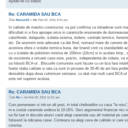
Ajutati-ne cu sfaturi.
Re: CARAMIDA SAU BCA
de
MariuxSS
» Mie Feb 02, 2011 6:51 pm
In calitate de maistru constructor, va pot confirma ca intradevar sunt ma
dificultati in a fixa aproape orice in caramizile enumerate de dumneavoa
caloriferele, dulapurile, izolatia externa, boilere, centrale termice, ferestr
etc. De asemeni este adevarat ca dat fiind, numarul mare de camere de 
acestora ofera o izolatie termica buna, dar tinand cont ca standardele a
cu o izolatie de polistiren minima de 100mm (10cm) si in acelasi timp , 
de rezistenta a oricarei case este, practic, independenta de zidarie, va
sa folositi BCA-ul . Blocurile comuniste sunt facute cu un bca fara intari
foarte slaba calitate si iata ca sunt in picioare de 30-40 de ani fara prob
deosebite dupa doua cutremure serioase, cu atat mai mult cand BCA-ul 
este net superior aceluia.
Re: CARAMIDA SAU BCA
de
Nic
» Joi Feb 03, 2011 11:21 am
Cum pomeneam si intr-un alt post, in total cheltuielilor cu casa "la rosu
m-a costat caramida undeva la 10-15%. Deci argumentul financiar nici n
sa fie luat in discutie atunci cand alegi caramida sau alt material pe care
folosesti la ridicarea casei. Conteaza sa alegi ceva de calitate si care sa
convina.