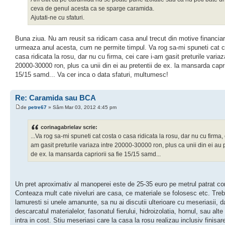
ceva de genul acesta ca se sparge caramida.
Ajutati-ne cu sfaturi.
Buna ziua. Nu am reusit sa ridicam casa anul trecut din motive financiar
urmeaza anul acesta, cum ne permite timpul. Va rog sa-mi spuneti cat 
casa ridicata la rosu, dar nu cu firma, cei care i-am gasit preturile variaz
20000-30000 ron, plus ca unii din ei au pretentii de ex. la mansarda caprio
15/15 samd... Va cer inca o data sfaturi, multumesc!
Re: Caramida sau BCA
de
petre67
» Sâm Mar 03, 2012 4:45 pm
corinagabrielav scrie:
...Va rog sa-mi spuneti cat costa o casa ridicata la rosu, dar nu cu firma, 
am gasit preturile variaza intre 20000-30000 ron, plus ca unii din ei au p
de ex. la mansarda capriorii sa fie 15/15 samd...
Un pret aproximativ al manoperei este de 25-35 euro pe metrul patrat con
Conteaza mult cate niveluri are casa, ce materiale se folosesc etc. Tre
lamuresti si unele amanunte, sa nu ai discutii ulterioare cu meseriasii, 
descarcatul materialelor, fasonatul fierului, hidroizolatia, hornul, sau alt
intra in cost. Stiu meseriasi care la casa la rosu realizau inclusiv finisar