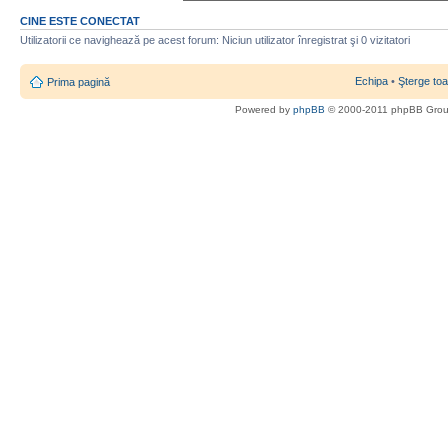
CINE ESTE CONECTAT
Utilizatorii ce navighează pe acest forum: Niciun utilizator înregistrat şi 0 vizitatori
Echipa
•
Şterge toa
Prima pagină
Powered by
phpBB
© 2000-2011 phpBB Gro