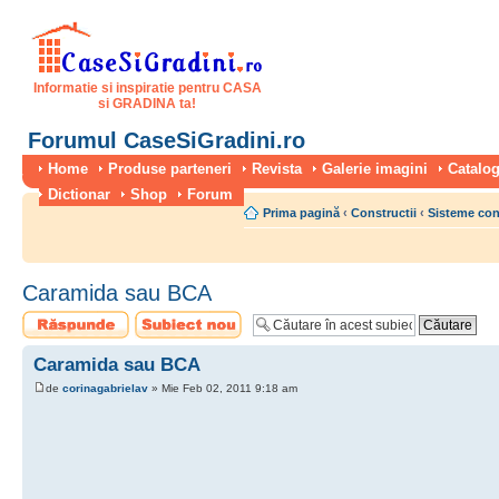
Informatie si inspiratie pentru CASA
si GRADINA ta!
Forumul CaseSiGradini.ro
Home
Produse parteneri
Revista
Galerie imagini
Catalog
Dictionar
Shop
Forum
Prima pagină
‹
Constructii
‹
Sisteme con
Caramida sau BCA
Scrie un răspuns
Scrie un subiect
nou
Caramida sau BCA
de
corinagabrielav
» Mie Feb 02, 2011 9:18 am