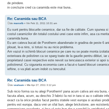
de prindere.
in concluzie cred ca caramida este mai buna..
Re: Caramida sau BCA
de
marcelb
» Vin Feb 11, 2011 10:31 am
Eu sunt pentru blocurile ceramice, dar sa fie de calitate. Cum spunea si
costul caramizilor din totalul costului unei case este infim, asa ca merita
caramida buna.
Eu am cateva bucati de Porotherm abandonate in gradina de peste 6 ani
plouat, le-a nins, si totusi nu au nicio problema.
Am vazut in schimb blocuri ceramice pe care nu se poate monta izolati
exterioara de polistiren ca se sparg toate de la gaurile pentru dibluri, iar
proprietarul casei respective este nevoit sa tencuiasca exterior si apoi
polistirenul. Cu siguranta economia care a facut-o luand blocuri ceramic
ieftine, o va plati acum indoit cu tencuitul.
Re: Caramida sau BCA
de
vealsam
» Mie Apr 27, 2011 3:12 pm
Sub nicio forma sa nu alegi Porotherm! pana acum cativa ani era buna, 
facuta afara, acum, au deschis 3 fabrici la noi in tara si au o calitate infe
exact ca la orice produs facut pentru statele vest europa si acelasi prod
pentru est europa. daca vrei un sfat bun, alege brickstone, are rezistent
compresiune excelenta. si bca-ul este bun dar e sensibil la umiditate! ca