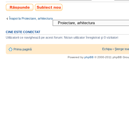
Scrie un răspuns
Scrie un subiect
nou
Înapoi la Proiectare, arhitectura
CINE ESTE CONECTAT
Utilizatorii ce navighează pe acest forum: Niciun utilizator înregistrat şi 0 vizitatori
Echipa
•
Şterge toa
Prima pagină
Powered by
phpBB
© 2000-2011 phpBB Gro