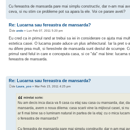
Cu fereastra de mansarda pare mai simplu constructiv, dar n-am mai av
ceva, si nu stim ce probleme pot sa apara la ele. Voi ce parare aveti?
Re: Lucarna sau fereastra de mansarda?
de
ando
» Lun Feb 07, 2011 5:20 pm
Eu cred ca in primul rand ar trebui sa iei in considerare ce ajuta mai mult
estetica casei. O lucarna poate aduce un plus arhitectural. Iar la pret s-
nu difere prea mult, si ferestrele de mansarda sunt destul de scumpe. C
primul rand felul in care e conceputa casa, si ce "da" mai bine: lucarna 
fereastra de mansarda.
Re: Lucarna sau fereastra de mansarda?
de
Laura_yco
» Mar Feb 15, 2011 4:25 pm
mirelat scrie:
Nu am decis inca daca va fi casa cu etaj sau casa cu mansarda, dar, dac
mansarda, avem o noua dilema: casa scarii vine la mijlocul casei, si nu
ar fi mai bine sa o luminam natural in partea de la etaj: cu o mica lucar
o fereastra de mansarda?
Cu fereastra de mansarda pare mai simplu constructiv, dar n-am mai av