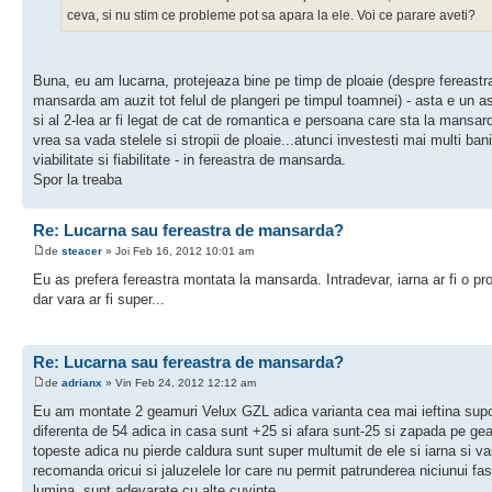
ceva, si nu stim ce probleme pot sa apara la ele. Voi ce parare aveti?
Buna, eu am lucarna, protejeaza bine pe timp de ploaie (despre fereastr
mansarda am auzit tot felul de plangeri pe timpul toamnei) - asta e un a
si al 2-lea ar fi legat de cat de romantica e persoana care sta la mansar
vrea sa vada stelele si stropii de ploaie...atunci investesti mai multi bani
viabilitate si fiabilitate - in fereastra de mansarda.
Spor la treaba
Re: Lucarna sau fereastra de mansarda?
de
steacer
» Joi Feb 16, 2012 10:01 am
Eu as prefera fereastra montata la mansarda. Intradevar, iarna ar fi o pr
dar vara ar fi super...
Re: Lucarna sau fereastra de mansarda?
de
adrianx
» Vin Feb 24, 2012 12:12 am
Eu am montate 2 geamuri Velux GZL adica varianta cea mai ieftina supo
diferenta de 54 adica in casa sunt +25 si afara sunt-25 si zapada pe g
topeste adica nu pierde caldura sunt super multumit de ele si iarna si va
recomanda oricui si jaluzelele lor care nu permit patrunderea niciunui fas
lumina, sunt adevarate cu alte cuvinte.