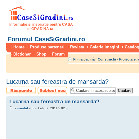
Informatie si inspiratie pentru CASA
si GRADINA ta!
Forumul CaseSiGradini.ro
Home
Produse parteneri
Revista
Galerie imagini
Catalog
Dictionar
Shop
Forum
Prima pagină
‹
Constructii
‹
Proiectare, 
Lucarna sau fereastra de mansarda?
Scrie un răspuns
Scrie un subiect
nou
Lucarna sau fereastra de mansarda?
de
mirelat
» Lun Feb 07, 2011 5:02 pm