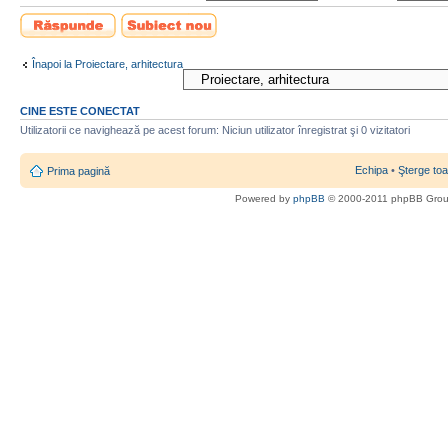
Scrie un răspuns
Scrie un subiect
nou
Înapoi la Proiectare, arhitectura
CINE ESTE CONECTAT
Utilizatorii ce navighează pe acest forum: Niciun utilizator înregistrat şi 0 vizitatori
Echipa
•
Şterge toa
Prima pagină
Powered by
phpBB
© 2000-2011 phpBB Gro