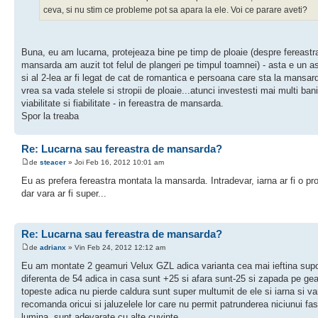
ceva, si nu stim ce probleme pot sa apara la ele. Voi ce parare aveti?
Buna, eu am lucarna, protejeaza bine pe timp de ploaie (despre fereastr
mansarda am auzit tot felul de plangeri pe timpul toamnei) - asta e un a
si al 2-lea ar fi legat de cat de romantica e persoana care sta la mansar
vrea sa vada stelele si stropii de ploaie...atunci investesti mai multi bani
viabilitate si fiabilitate - in fereastra de mansarda.
Spor la treaba
Re: Lucarna sau fereastra de mansarda?
de
steacer
» Joi Feb 16, 2012 10:01 am
Eu as prefera fereastra montata la mansarda. Intradevar, iarna ar fi o pr
dar vara ar fi super...
Re: Lucarna sau fereastra de mansarda?
de
adrianx
» Vin Feb 24, 2012 12:12 am
Eu am montate 2 geamuri Velux GZL adica varianta cea mai ieftina supo
diferenta de 54 adica in casa sunt +25 si afara sunt-25 si zapada pe g
topeste adica nu pierde caldura sunt super multumit de ele si iarna si va
recomanda oricui si jaluzelele lor care nu permit patrunderea niciunui fas
lumina, sunt adevarate cu alte cuvinte.