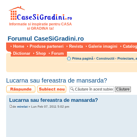
Informatie si inspiratie pentru CASA
si GRADINA ta!
Forumul CaseSiGradini.ro
Home
Produse parteneri
Revista
Galerie imagini
Catalog
Dictionar
Shop
Forum
Prima pagină
‹
Constructii
‹
Proiectare, 
Lucarna sau fereastra de mansarda?
Scrie un răspuns
Scrie un subiect
nou
Lucarna sau fereastra de mansarda?
de
mirelat
» Lun Feb 07, 2011 5:02 pm