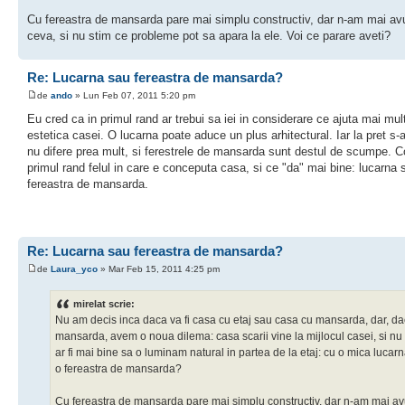
Cu fereastra de mansarda pare mai simplu constructiv, dar n-am mai av
ceva, si nu stim ce probleme pot sa apara la ele. Voi ce parare aveti?
Re: Lucarna sau fereastra de mansarda?
de
ando
» Lun Feb 07, 2011 5:20 pm
Eu cred ca in primul rand ar trebui sa iei in considerare ce ajuta mai mult
estetica casei. O lucarna poate aduce un plus arhitectural. Iar la pret s-
nu difere prea mult, si ferestrele de mansarda sunt destul de scumpe. C
primul rand felul in care e conceputa casa, si ce "da" mai bine: lucarna 
fereastra de mansarda.
Re: Lucarna sau fereastra de mansarda?
de
Laura_yco
» Mar Feb 15, 2011 4:25 pm
mirelat scrie:
Nu am decis inca daca va fi casa cu etaj sau casa cu mansarda, dar, dac
mansarda, avem o noua dilema: casa scarii vine la mijlocul casei, si nu
ar fi mai bine sa o luminam natural in partea de la etaj: cu o mica lucar
o fereastra de mansarda?
Cu fereastra de mansarda pare mai simplu constructiv, dar n-am mai av