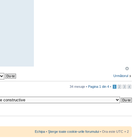
Următorul
34 mesaje •
Pagina
1
din
4
•
1
2
3
4
Echipa
•
Şterge toate cookie-urile forumului
• Ora este UTC + 2