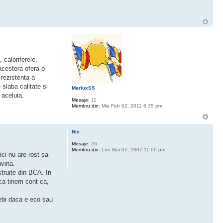
 caloriferele,
acestora ofera o
 rezistenta a
 slaba calitate si
MariuxSS
 aceluia.
Mesaje:
11
Membru din:
Mie Feb 02, 2011 6:35 pm
Nic
Mesaje:
26
Membru din:
Lun Mai 07, 2007 11:00 pm
ci nu are rost sa
nvina.
struite din BCA. In
aca tinem cont ca,
rebi daca e eco sau