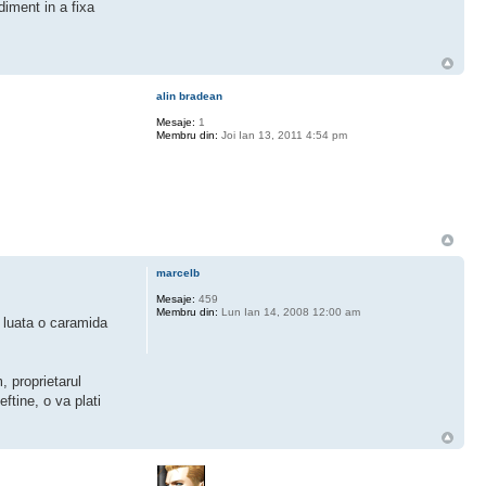
diment in a fixa
alin bradean
Mesaje:
1
Membru din:
Joi Ian 13, 2011 4:54 pm
marcelb
Mesaje:
459
Membru din:
Lun Ian 14, 2008 12:00 am
a luata o caramida
, proprietarul
ftine, o va plati