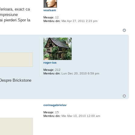
ferioara, exact ca
vealsam
compresiune
Mesaje:
12
ai pierderi.Spor la
Membru din:
Mie Apr 27, 2011 2:23 pm
roger-ius
Mesaje:
212
Membru din:
Lun Dec 20, 2010 6:59 pm
 Despre Brickstone
corinagabrielav
Mesaje:
15
Membru din:
Mie Mar 10, 2010 12:00 am