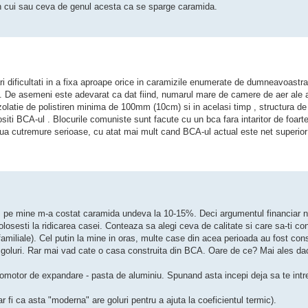
un cui sau ceva de genul acesta ca se sparge caramida.
i dificultati in a fixa aproape orice in caramizile enumerate de dumneavoastra,
, etc. De asemeni este adevarat ca dat fiind, numarul mare de camere de aer ale 
zolatie de polistiren minima de 100mm (10cm) si in acelasi timp , structura de
iti BCA-ul . Blocurile comuniste sunt facute cu un bca fara intaritor de foarte
oua cutremure serioase, cu atat mai mult cand BCA-ul actual este net superior
u", pe mine m-a costat caramida undeva la 10-15%. Deci argumentul financiar ni
folosesti la ridicarea casei. Conteaza sa alegi ceva de calitate si care sa-ti co
familiale). Cel putin la mine in oras, multe case din acea perioada au fost con
 cu goluri. Rar mai vad cate o casa construita din BCA. Oare de ce? Mai ales d
 promotor de expandare - pasta de aluminiu. Spunand asta incepi deja sa te int
r fi ca asta "moderna" are goluri pentru a ajuta la coeficientul termic).