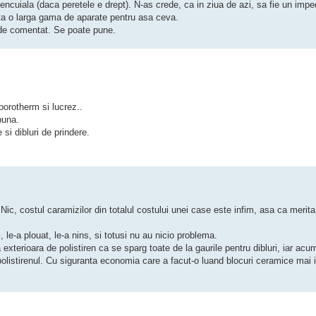
encuiala (daca peretele e drept). N-as crede, ca in ziua de azi, sa fie un impe
ista o larga gama de aparate pentru asa ceva.
 de comentat. Se poate pune.
porotherm si lucrez..
buna.
si dibluri de prindere.
Nic, costul caramizilor din totalul costului unei case este infim, asa ca merit
e-a plouat, le-a nins, si totusi nu au nicio problema.
terioara de polistiren ca se sparg toate de la gaurile pentru dibluri, iar acum
listirenul. Cu siguranta economia care a facut-o luand blocuri ceramice mai ie