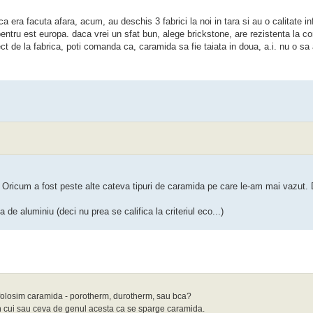
era facuta afara, acum, au deschis 3 fabrici la noi in tara si au o calitate in
pentru est europa. daca vrei un sfat bun, alege brickstone, are rezistenta la 
ect de la fabrica, poti comanda ca, caramida sa fie taiata in doua, a.i. nu o sa 
l. Oricum a fost peste alte cateva tipuri de caramida pe care le-am mai vazut.
e aluminiu (deci nu prea se califica la criteriul eco...)
folosim caramida - porotherm, durotherm, sau bca?
un cui sau ceva de genul acesta ca se sparge caramida.