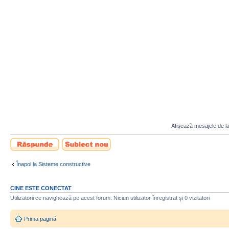
Afişează mesajele de la
Scrie un răspuns
Scrie un subiect
nou
Înapoi la Sisteme constructive
CINE ESTE CONECTAT
Utilizatorii ce navighează pe acest forum: Niciun utilizator înregistrat şi 0 vizitatori
Prima pagină