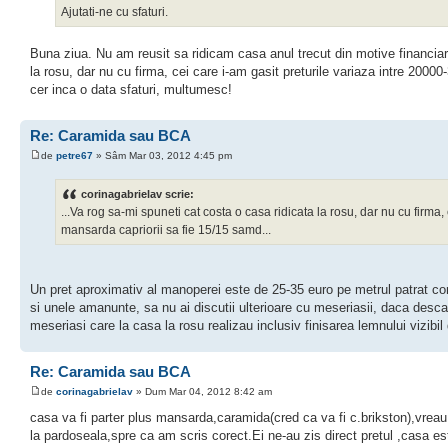
Ajutati-ne cu sfaturi.
Buna ziua. Nu am reusit sa ridicam casa anul trecut din motive financia
la rosu, dar nu cu firma, cei care i-am gasit preturile variaza intre 20000
cer inca o data sfaturi, multumesc!
Re: Caramida sau BCA
de
petre67
» Sâm Mar 03, 2012 4:45 pm
corinagabrielav scrie:
...Va rog sa-mi spuneti cat costa o casa ridicata la rosu, dar nu cu firma,
mansarda capriorii sa fie 15/15 samd...
Un pret aproximativ al manoperei este de 25-35 euro pe metrul patrat con
si unele amanunte, sa nu ai discutii ulterioare cu meseriasii, daca descarca
meseriasi care la casa la rosu realizau inclusiv finisarea lemnului vizibil
Re: Caramida sau BCA
de
corinagabrielav
» Dum Mar 04, 2012 8:42 am
casa va fi parter plus mansarda,caramida(cred ca va fi c.brikston),vreau 
la pardoseala,spre ca am scris corect.Ei ne-au zis direct pretul ,casa es