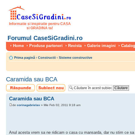
Informatie si inspiratie pentru CASA
si GRADINA ta!
Forumul CaseSiGradini.ro
Home
Produse parteneri
Revista
Galerie imagini
Catalog
Prima pagină
‹
Constructii
‹
Sisteme constructive
Caramida sau BCA
Scrie un răspuns
Scrie un subiect
nou
Caramida sau BCA
de
corinagabrielav
» Mie Feb 02, 2011 9:18 am
Anul acesta vrem sa ne ridicam o casa cu mansarda, dar nu stim ce sa