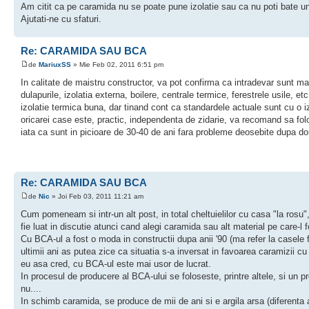
Am citit ca pe caramida nu se poate pune izolatie sau ca nu poti bate 
Ajutati-ne cu sfaturi.
Re: CARAMIDA SAU BCA
de
MariuxSS
» Mie Feb 02, 2011 6:51 pm
In calitate de maistru constructor, va pot confirma ca intradevar sunt mar
dulapurile, izolatia externa, boilere, centrale termice, ferestrele usile
izolatie termica buna, dar tinand cont ca standardele actuale sunt cu o i
oricarei case este, practic, independenta de zidarie, va recomand sa folos
iata ca sunt in picioare de 30-40 de ani fara probleme deosebite dupa d
Re: CARAMIDA SAU BCA
de
Nic
» Joi Feb 03, 2011 11:21 am
Cum pomeneam si intr-un alt post, in total cheltuielilor cu casa "la ros
fie luat in discutie atunci cand alegi caramida sau alt material pe care-l 
Cu BCA-ul a fost o moda in constructii dupa anii '90 (ma refer la casele 
ultimii ani as putea zice ca situatia s-a inversat in favoarea caramizii
eu asa cred, cu BCA-ul este mai usor de lucrat.
In procesul de producere al BCA-ului se foloseste, printre altele, si un
nu....
In schimb caramida, se produce de mii de ani si e argila arsa (diferenta a