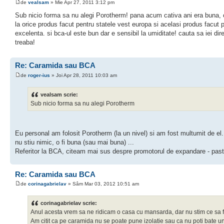
de
vealsam
» Mie Apr 27, 2011 3:12 pm
Sub nicio forma sa nu alegi Porotherm! pana acum cativa ani era buna, ca 
la orice produs facut pentru statele vest europa si acelasi produs facut 
excelenta. si bca-ul este bun dar e sensibil la umiditate! cauta sa iei dir
treaba!
Re: Caramida sau BCA
de
roger-ius
» Joi Apr 28, 2011 10:03 am
vealsam scrie:
Sub nicio forma sa nu alegi Porotherm
Eu personal am folosit Porotherm (la un nivel) si am fost multumit de e
nu stiu nimic, o fi buna (sau mai buna) ...
Referitor la BCA, citeam mai sus despre promotorul de expandare - pasta d
Re: Caramida sau BCA
de
corinagabrielav
» Sâm Mar 03, 2012 10:51 am
corinagabrielav scrie:
Anul acesta vrem sa ne ridicam o casa cu mansarda, dar nu stim ce sa 
Am citit ca pe caramida nu se poate pune izolatie sau ca nu poti bate 