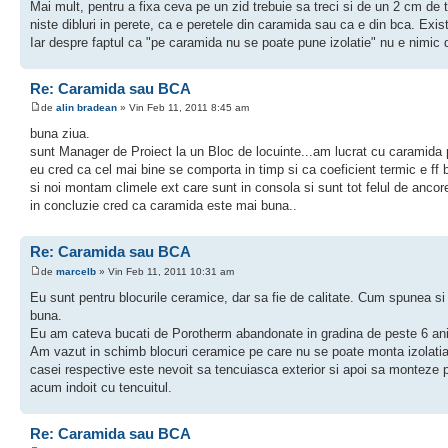
Mai mult, pentru a fixa ceva pe un zid trebuie sa treci si de un 2 cm de t
niste dibluri in perete, ca e peretele din caramida sau ca e din bca. Ex
Iar despre faptul ca "pe caramida nu se poate pune izolatie" nu e nimic
Re: Caramida sau BCA
de
alin bradean
» Vin Feb 11, 2011 8:45 am
buna ziua.
sunt Manager de Proiect la un Bloc de locuinte...am lucrat cu caramida 
eu cred ca cel mai bine se comporta in timp si ca coeficient termic e ff 
si noi montam climele ext care sunt in consola si sunt tot felul de ancore 
in concluzie cred ca caramida este mai buna..
Re: Caramida sau BCA
de
marcelb
» Vin Feb 11, 2011 10:31 am
Eu sunt pentru blocurile ceramice, dar sa fie de calitate. Cum spunea si 
buna.
Eu am cateva bucati de Porotherm abandonate in gradina de peste 6 ani, l
Am vazut in schimb blocuri ceramice pe care nu se poate monta izolatia ex
casei respective este nevoit sa tencuiasca exterior si apoi sa monteze po
acum indoit cu tencuitul.
Re: Caramida sau BCA