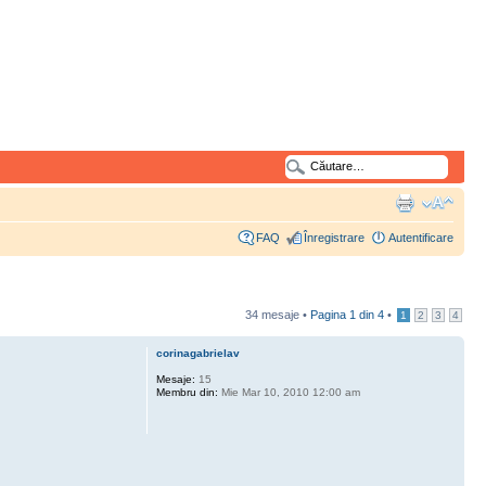
FAQ
Înregistrare
Autentificare
34 mesaje •
Pagina
1
din
4
•
1
2
3
4
corinagabrielav
Mesaje:
15
Membru din:
Mie Mar 10, 2010 12:00 am