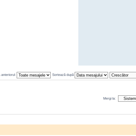
 anteriorul:
Sortează după
Mergi la: