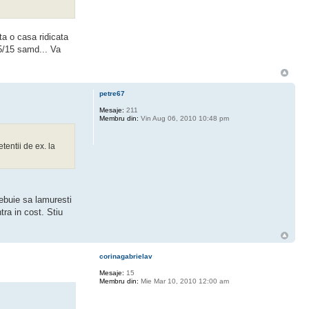
a o casa ridicata
15/15 samd... Va
petre67
Mesaje:
211
Membru din:
Vin Aug 06, 2010 10:48 pm
tentii de ex. la
rebuie sa lamuresti
tra in cost. Stiu
corinagabrielav
Mesaje:
15
Membru din:
Mie Mar 10, 2010 12:00 am