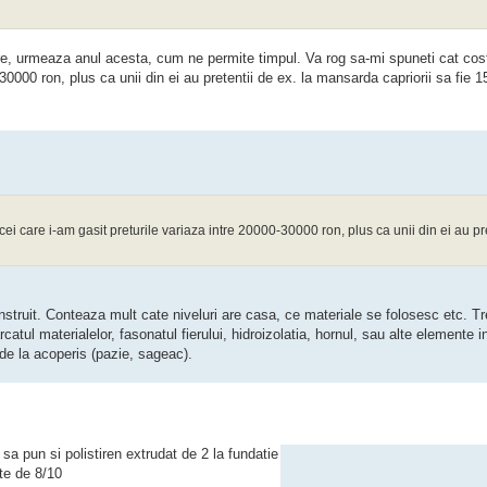
re, urmeaza anul acesta, cum ne permite timpul. Va rog sa-mi spuneti cat cost
-30000 ron, plus ca unii din ei au pretentii de ex. la mansarda capriorii sa fie 
 cei care i-am gasit preturile variaza intre 20000-30000 ron, plus ca unii din ei au pre
struit. Conteaza mult cate niveluri are casa, ce materiale se folosesc etc. T
tul materialelor, fasonatul fierului, hidroizolatia, hornul, sau alte elemente in
 de la acoperis (pazie, sageac).
sa pun si polistiren extrudat de 2 la fundatie
te de 8/10