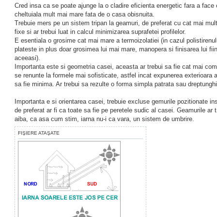
Cred insa ca se poate ajunge la o cladire eficienta energetic fara a face 
cheltuiala mult mai mare fata de o casa obisnuita.
Trebuie mers pe un sistem tripan la geamuri, de preferat cu cat mai mul
fixe si ar trebui luat in calcul minimizarea suprafetei profilelor.
E esentiala o grosime cat mai mare a termoizolatiei (in cazul polistirenul
plateste in plus doar grosimea lui mai mare, manopera si finisarea lui fii
aceeasi).
Importanta este si geometria casei, aceasta ar trebui sa fie cat mai co
se renunte la formele mai sofisticate, astfel incat expunerea exterioara a 
sa fie minima. Ar trebui sa rezulte o forma simpla patrata sau dreptungh
Importanta e si orientarea casei, trebuie excluse gemurile pozitionate in
de preferat ar fi ca toate sa fie pe peretele sudic al casei. Geamurile ar 
aiba, ca asa cum stim, iarna nu-i ca vara, un sistem de umbrire.
FIŞIERE ATAŞATE