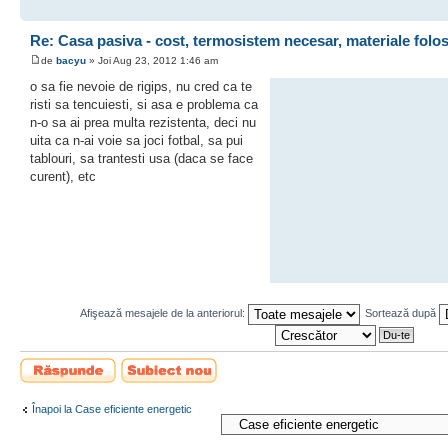
Re: Casa pasiva - cost, termosistem necesar, materiale folo
de
bacyu
» Joi Aug 23, 2012 1:46 am
o sa fie nevoie de rigips, nu cred ca te
risti sa tencuiesti, si asa e problema ca
n-o sa ai prea multa rezistenta, deci nu
uita ca n-ai voie sa joci fotbal, sa pui
tablouri, sa trantesti usa (daca se face
curent), etc
Afişează mesajele de la anteriorul:
Sortează după
Scrie un răspuns
Scrie un subiect
nou
Înapoi la Case eficiente energetic