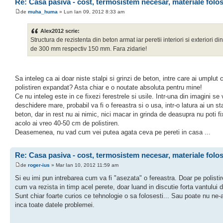
Re: Casa pasiva - cost, termosistem necesar, materiale folo
de
muha_huma
» Lun Ian 09, 2012 8:33 am
Alex2012 scrie:
Structura de rezistenta din beton armat iar peretii interiori si exteriori din
de 300 mm respectiv 150 mm. Fara zidarie!
Sa inteleg ca ai doar niste stalpi si grinzi de beton, intre care ai umplut 
polistiren expandat? Asta chiar e o noutate absoluta pentru mine!
Ce nu inteleg este in ce fixezi ferestrele si usile. Intr-una din imagini se
deschidere mare, probabil va fi o fereastra si o usa, intr-o latura ai un st
beton, dar in rest nu ai nimic, nici macar in grinda de deasupra nu poti fi
acolo ai vreo 40-50 cm de polistiren.
Deasemenea, nu vad cum vei putea agata ceva pe pereti in casa ...
Re: Casa pasiva - cost, termosistem necesar, materiale folo
de
roger-ius
» Mar Ian 10, 2012 11:59 am
Si eu imi pun intrebarea cum va fi "asezata" o fereastra. Doar pe polistir
cum va rezista in timp acel perete, doar luand in discutie forta vantului 
Sunt chiar foarte curios ce tehnologie o sa folosesti... Sau poate nu ne-
inca toate datele problemei.