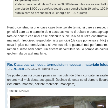
Prefer o casa construita in 2 ani cu 60.000 de euro la care sa am cheltui
energia de 1.000 de euro/an, decat o casa construita in 10 ani cu 100.
euro la care sa am cheltuieli cu energia de 100 euro/an.
Pentru constructia unei case case bine izolate termic si care sa respect
principii care sa o aproprie de o casa pasiva nu-ti trebuie o suma aproa
fata de constructia unei case obisnuite si nici n-o sa dureze constructia 
mai mult. Trebuiesc respectate niste principii (de care pomenea si Nic) s
ceva in plus cu termoizolatia si eventual niste geamuri mai performante
raman si niste bani pentru un sistem de ventilate sau o pompa de caldu
geotermala cu atat mai bine.
Re: Casa pasiva - cost, termosistem necesar, materiale folo
de
Alex2012
» Dum Ian 08, 2012 8:53 am
Se poate construi o casa pasiva in mai putin de 6 luni cu toate finisajele
un pret mai mult decat acceptabil. Depinde de ceea ce-si doreste fiecar
(structura, marime, calitate materiale, manopera)
FIŞIERE ATAŞATE