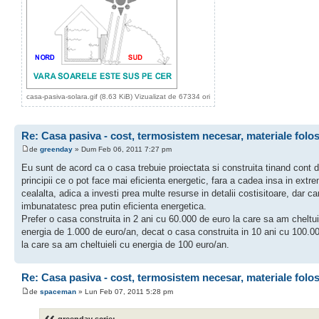
casa-pasiva-solara.gif (8.63 KiB) Vizualizat de 67334 ori
Re: Casa pasiva - cost, termosistem necesar, materiale folo
de
greenday
» Dum Feb 06, 2011 7:27 pm
Eu sunt de acord ca o casa trebuie proiectata si construita tinand cont 
principii ce o pot face mai eficienta energetic, fara a cadea insa in extr
cealalta, adica a investi prea multe resurse in detalii costisitoare, dar ca
imbunatatesc prea putin eficienta energetica.
Prefer o casa construita in 2 ani cu 60.000 de euro la care sa am cheltui
energia de 1.000 de euro/an, decat o casa construita in 10 ani cu 100.0
la care sa am cheltuieli cu energia de 100 euro/an.
Re: Casa pasiva - cost, termosistem necesar, materiale folo
de
spaceman
» Lun Feb 07, 2011 5:28 pm
greenday scrie: