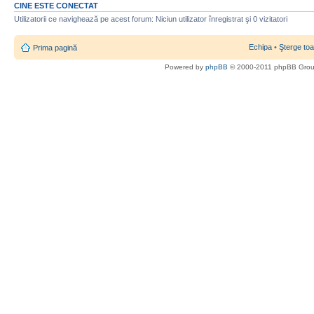
CINE ESTE CONECTAT
Utilizatorii ce navighează pe acest forum: Niciun utilizator înregistrat şi 0 vizitatori
Echipa
•
Şterge toa
Prima pagină
Powered by
phpBB
© 2000-2011 phpBB Gro