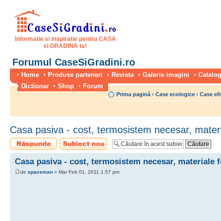
Informatie si inspiratie pentru CASA
si GRADINA ta!
Forumul CaseSiGradini.ro
Home
Produse parteneri
Revista
Galerie imagini
Catalog
Dictionar
Shop
Forum
Prima pagină
‹
Case ecologice
‹
Case efi
Casa pasiva - cost, termosistem necesar, materia
Scrie un răspuns
Scrie un subiect
nou
Casa pasiva - cost, termosistem necesar, materiale f
de
spaceman
» Mar Feb 01, 2011 1:57 pm