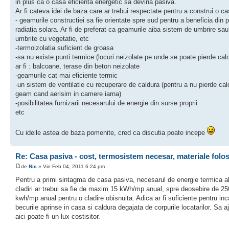
in plus ca o casa eficienta energetic sa devina pasiva.
Ar fi cateva idei de baza care ar trebui respectate pentru a construi o c
- geamurile constructiei sa fie orientate spre sud pentru a beneficia din p
radiatia solara. Ar fi de preferat ca geamurile aiba sistem de umbrire sau
umbrite cu vegetatie, etc
-termoizolatia suficient de groasa
-sa nu existe punti termice (locuri neizolate pe unde se poate pierde ca
ar fi : balcoane, terase din beton neizolate
-geamurile cat mai eficiente termic
-un sistem de ventilatie cu recuperare de caldura (pentru a nu pierde cal
geam cand aerisim in camere iarna)
-posibilitatea furnizarii necesarului de energie din surse proprii
etc
Cu ideile astea de baza pomenite, cred ca discutia poate incepe
Re: Casa pasiva - cost, termosistem necesar, materiale folo
de
Nic
» Vin Feb 04, 2011 6:24 pm
Pentru a primi sintagma de casa pasiva, necesarul de energie termica al
cladiri ar trebui sa fie de maxim 15 kWh/mp anual, spre deosebire de 2
kwh/mp anual pentru o cladire obisnuita. Adica ar fi suficiente pentru inca
becurile aprinse in casa si caldura degajata de corpurile locatarilor. Sa 
aici poate fi un lux costisitor.