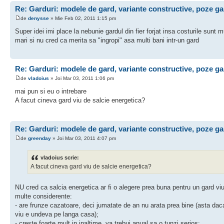
Re: Garduri: modele de gard, variante constructive, poze ga
de
denysse
» Mie Feb 02, 2011 1:15 pm
Super idei imi place la nebunie gardul din fier forjat insa costurile sunt m
mari si nu cred ca merita sa "ingropi" asa multi bani intr-un gard
Re: Garduri: modele de gard, variante constructive, poze ga
de
vladoius
» Joi Mar 03, 2011 1:06 pm
mai pun si eu o intrebare
A facut cineva gard viu de salcie energetica?
Re: Garduri: modele de gard, variante constructive, poze ga
de
greenday
» Joi Mar 03, 2011 4:07 pm
vladoius scrie:
A facut cineva gard viu de salcie energetica?
NU cred ca salcia energetica ar fi o alegere prea buna pentru un gard viu
multe considerente:
- are frunze cazatoare, deci jumatate de an nu arata prea bine (asta dac
viu e undeva pe langa casa);
- creste foarte mult in inaltime, va trebui anual sa o tunzi serios;