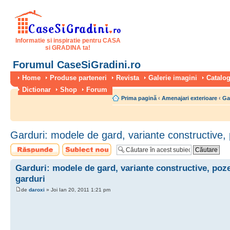
Informatie si inspiratie pentru CASA
si GRADINA ta!
Forumul CaseSiGradini.ro
Home
Produse parteneri
Revista
Galerie imagini
Catalog
Dictionar
Shop
Forum
Prima pagină
‹
Amenajari exterioare
‹
Gar
Garduri: modele de gard, variante constructive,
Scrie un răspuns
Scrie un subiect
nou
Garduri: modele de gard, variante constructive, poz
garduri
de
daroxi
» Joi Ian 20, 2011 1:21 pm