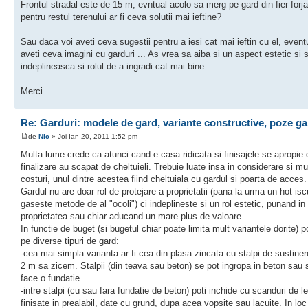
Frontul stradal este de 15 m, evntual acolo sa merg pe gard din fier forja
pentru restul terenului ar fi ceva solutii mai ieftine?
Sau daca voi aveti ceva sugestii pentru a iesi cat mai ieftin cu el, even
aveti ceva imagini cu garduri ... As vrea sa aiba si un aspect estetic si 
indeplineasca si rolul de a ingradi cat mai bine.
Merci.
Re: Garduri: modele de gard, variante constructive, poze ga
de
Nic
» Joi Ian 20, 2011 1:52 pm
Multa lume crede ca atunci cand e casa ridicata si finisajele se apropie 
finalizare au scapat de cheltuieli. Trebuie luate insa in considerare si mu
costuri, unul dintre acestea fiind cheltuiala cu gardul si poarta de acces.
Gardul nu are doar rol de protejare a proprietatii (pana la urma un hot isc
gaseste metode de al "ocoli") ci indeplineste si un rol estetic, punand in
proprietatea sau chiar aducand un mare plus de valoare.
In functie de buget (si bugetul chiar poate limita mult variantele dorite) 
pe diverse tipuri de gard:
-cea mai simpla varianta ar fi cea din plasa zincata cu stalpi de sustiner
2 m sa zicem. Stalpii (din teava sau beton) se pot ingropa in beton sau 
face o fundatie
-intre stalpi (cu sau fara fundatie de beton) poti inchide cu scanduri de l
finisate in prealabil, date cu grund, dupa acea vopsite sau lacuite. In loc