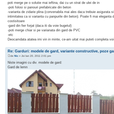
poti merge pe o solutie mai ieftina, dai cu un strat de ulei de in
-poti folosi si panouri prefabricate din beton
-varianta de zidarie plina (convenabila mai ales daca trebuie asigurata si
intimitatea ca si varianta cu panpurile din beton). Poate fi mai eleganta 
costisitoare
-gard din fier forjat (daca iti da voie bugetul)
-poti merge chiar si pe varianata din gard de PVC
-etc
Deocamdata atatea imi vin in minte, ce-am uitat mai puteti completa voi
Re: Garduri: modele de gard, variante constructive, poze ga
de
Nic
» Joi Ian 20, 2011 2:01 pm
Niste imagini cu div. modele de gard:
Gard de lemn