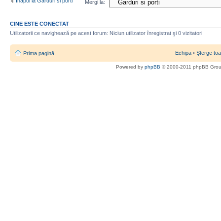
Înapoi la Garduri si porti
Mergi la:
CINE ESTE CONECTAT
Utilizatorii ce navighează pe acest forum: Niciun utilizator înregistrat şi 0 vizitatori
Echipa
•
Şterge toa
Prima pagină
Powered by
phpBB
© 2000-2011 phpBB Gro