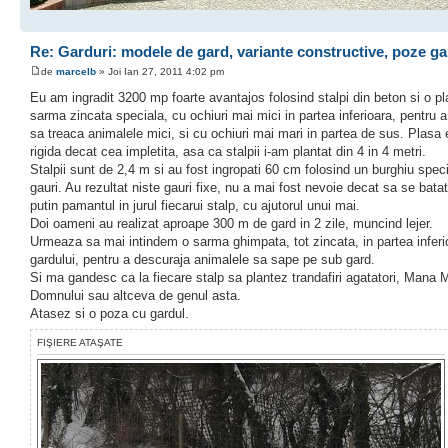
Re: Garduri: modele de gard, variante constructive, poze ga
de
marcelb
» Joi Ian 27, 2011 4:02 pm
Eu am ingradit 3200 mp foarte avantajos folosind stalpi din beton si o p
sarma zincata speciala, cu ochiuri mai mici in partea inferioara, pentru 
sa treaca animalele mici, si cu ochiuri mai mari in partea de sus. Plasa
rigida decat cea impletita, asa ca stalpii i-am plantat din 4 in 4 metri.
Stalpii sunt de 2,4 m si au fost ingropati 60 cm folosind un burghiu spec
gauri. Au rezultat niste gauri fixe, nu a mai fost nevoie decat sa se bat
putin pamantul in jurul fiecarui stalp, cu ajutorul unui mai.
Doi oameni au realizat aproape 300 m de gard in 2 zile, muncind lejer.
Urmeaza sa mai intindem o sarma ghimpata, tot zincata, in partea inferi
gardului, pentru a descuraja animalele sa sape pe sub gard.
Si ma gandesc ca la fiecare stalp sa plantez trandafiri agatatori, Mana M
Domnului sau altceva de genul asta.
Atasez si o poza cu gardul.
FIŞIERE ATAŞATE