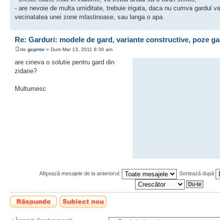
- are nevoie de multa umiditate, trebuie irigata, daca nu cumva gardul va 
vecinatatea unei zone mlastinoase, sau langa o apa.
Re: Garduri: modele de gard, variante constructive, poze ga
de
gcprmr
» Dum Mar 13, 2011 8:30 am
are cineva o solutie pentru gard din
zidarie?
Multumesc
Afişează mesajele de la anteriorul:
Sortează după
Scrie un răspuns
Scrie un subiect
nou