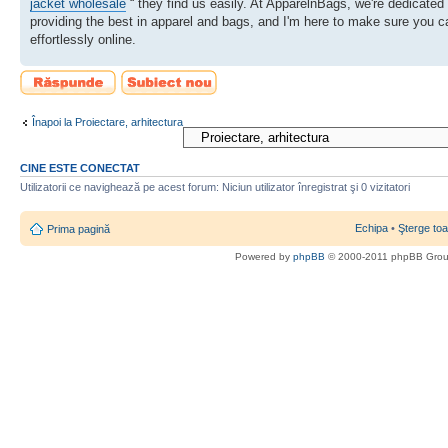
jacket wholesale
“ they find us easily. At ApparelnBags, we're dedicated 
providing the best in apparel and bags, and I'm here to make sure you c
effortlessly online.
Scrie un răspuns
Scrie un subiect
nou
Înapoi la Proiectare, arhitectura
CINE ESTE CONECTAT
Utilizatorii ce navighează pe acest forum: Niciun utilizator înregistrat şi 0 vizitatori
Echipa
•
Şterge toa
Prima pagină
Powered by
phpBB
© 2000-2011 phpBB Gro