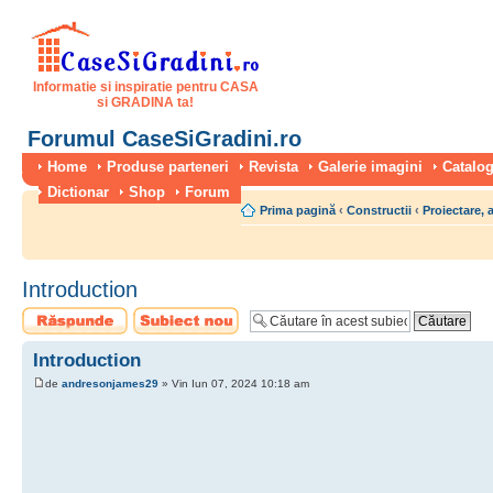
Informatie si inspiratie pentru CASA
si GRADINA ta!
Forumul CaseSiGradini.ro
Home
Produse parteneri
Revista
Galerie imagini
Catalog
Dictionar
Shop
Forum
Prima pagină
‹
Constructii
‹
Proiectare, 
Introduction
Scrie un răspuns
Scrie un subiect
nou
Introduction
de
andresonjames29
» Vin Iun 07, 2024 10:18 am