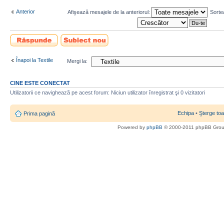
Anterior
Afişează mesajele de la anteriorul:
Sorte
Scrie un răspuns
Scrie un subiect
nou
Înapoi la Textile
Mergi la:
CINE ESTE CONECTAT
Utilizatorii ce navighează pe acest forum: Niciun utilizator înregistrat şi 0 vizitatori
Echipa
•
Şterge toa
Prima pagină
Powered by
phpBB
© 2000-2011 phpBB Gro