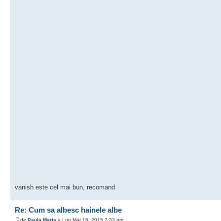
vanish este cel mai bun, recomand
Re: Cum sa albesc hainele albe
de
Paula Maria
» Lun Mar 16, 2015 7:33 pm