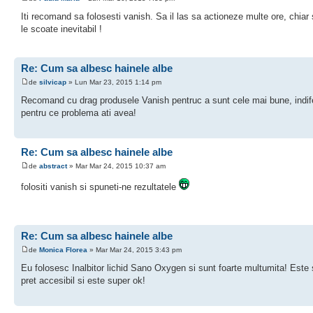
Iti recomand sa folosesti vanish. Sa il las sa actioneze multe ore, chiar s
le scoate inevitabil !
Re: Cum sa albesc hainele albe
de
silvicap
» Lun Mar 23, 2015 1:14 pm
Recomand cu drag produsele Vanish pentruc a sunt cele mai bune, indif
pentru ce problema ati avea!
Re: Cum sa albesc hainele albe
de
abstract
» Mar Mar 24, 2015 10:37 am
folositi vanish si spuneti-ne rezultatele
Re: Cum sa albesc hainele albe
de
Monica Florea
» Mar Mar 24, 2015 3:43 pm
Eu folosesc Inalbitor lichid Sano Oxygen si sunt foarte multumita! Este s
pret accesibil si este super ok!