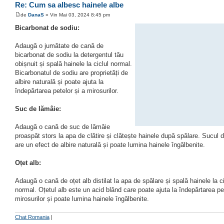
Re: Cum sa albesc hainele albe
de
DanaS
» Vin Mai 03, 2024 8:45 pm
Bicarbonat de sodiu:
Adaugă o jumătate de cană de
bicarbonat de sodiu la detergentul tău
obișnuit și spală hainele la ciclul normal.
Bicarbonatul de sodiu are proprietăți de
albire naturală și poate ajuta la
îndepărtarea petelor și a mirosurilor.
Suc de lămâie:
Adaugă o cană de suc de lămâie
proaspăt stors la apa de clătire și clătește hainele după spălare. Sucul 
are un efect de albire naturală și poate lumina hainele îngălbenite.
Oțet alb:
Adaugă o cană de oțet alb distilat la apa de spălare și spală hainele la ci
normal. Oțetul alb este un acid blând care poate ajuta la îndepărtarea pet
mirosurilor și poate lumina hainele îngălbenite.
Chat Romania
|