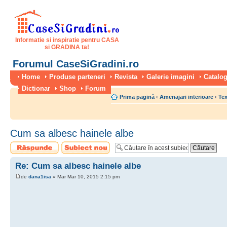
Informatie si inspiratie pentru CASA
si GRADINA ta!
Forumul CaseSiGradini.ro
Home
Produse parteneri
Revista
Galerie imagini
Catalog
Dictionar
Shop
Forum
Prima pagină
‹
Amenajari interioare
‹
Tex
Cum sa albesc hainele albe
Scrie un răspuns
Scrie un subiect
nou
Re: Cum sa albesc hainele albe
de
dana1isa
» Mar Mar 10, 2015 2:15 pm