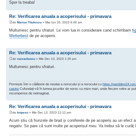
Spor la treaba!
Re: Verificarea anuala a acoperisului - primavara
de
Marius Titulescu
» Mar Iun 20, 2023 9:46 am
Multumesc pentru sfraturi. Le vom lua in considerare cand schimbam
ti
Wetterbest
de pe acoperis.
Re: Verificarea anuala a acoperisului - primavara
de
razvanlancu
» Mie Dec 13, 2023 1:29 am
Multumesc pentru sfraturi.
Pornește într-o călătorie de neuitat a norocului și a norocului cu
https://gambling24.ro/
casino
Cufundați-vă în lumea jocurilor de noroc cu mize mari, unde fiecare rotire ar pu
recompense de neimaginat.
Re: Verificarea anuala a acoperisului - primavara
de
tropeso
» Mie Dec 13, 2023 12:12 pm
Acum știu că frunzele de brad și coniferele de pe acoperiș au un efect a
negativ. Se pare că sunt multe pe acoperișul meu. Va trebui să le curăț 