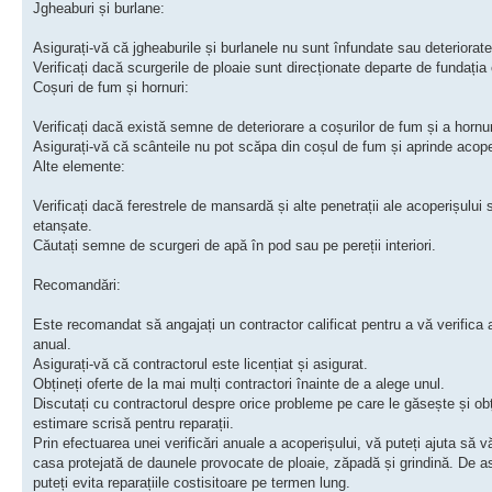
Jgheaburi și burlane:
Asigurați-vă că jgheaburile și burlanele nu sunt înfundate sau deteriorate
Verificați dacă scurgerile de ploaie sunt direcționate departe de fundația
Coșuri de fum și hornuri:
Verificați dacă există semne de deteriorare a coșurilor de fum și a hornuri
Asigurați-vă că scânteile nu pot scăpa din coșul de fum și aprinde acope
Alte elemente:
Verificați dacă ferestrele de mansardă și alte penetrații ale acoperișului 
etanșate.
Căutați semne de scurgeri de apă în pod sau pe pereții interiori.
Recomandări:
Este recomandat să angajați un contractor calificat pentru a vă verifica 
anual.
Asigurați-vă că contractorul este licențiat și asigurat.
Obțineți oferte de la mai mulți contractori înainte de a alege unul.
Discutați cu contractorul despre orice probleme pe care le găsește și obț
estimare scrisă pentru reparații.
Prin efectuarea unei verificări anuale a acoperișului, vă puteți ajuta să v
casa protejată de daunele provocate de ploaie, zăpadă și grindină. De 
puteți evita reparațiile costisitoare pe termen lung.