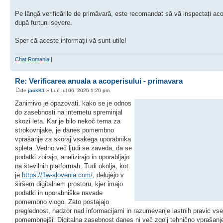
Pe lângă verificările de primăvară, este recomandat să vă inspectați aco
după furtuni severe.
Sper că aceste informații vă sunt utile!
Chat Romania
|
Re: Verificarea anuala a acoperisului - primavara
de
jackK1
» Lun Iul 06, 2026 1:20 pm
Zanimivo je opazovati, kako se je odnos
do zasebnosti na internetu spreminjal
skozi leta. Kar je bilo nekoč tema za
strokovnjake, je danes pomembno
vprašanje za skoraj vsakega uporabnika
spleta. Vedno več ljudi se zaveda, da se
podatki zbirajo, analizirajo in uporabljajo
na številnih platformah. Tudi okolja, kot
je
https://1w-slovenia.com/
, delujejo v
širšem digitalnem prostoru, kjer imajo
podatki in uporabniške navade
pomembno vlogo. Zato postajajo
preglednost, nadzor nad informacijami in razumevanje lastnih pravic vse
pomembnejši. Digitalna zasebnost danes ni več zgolj tehnično vprašan