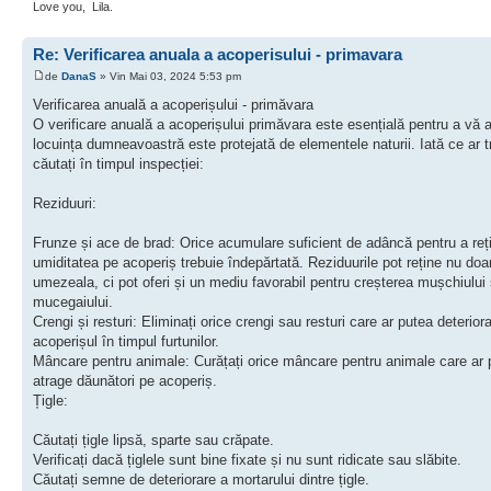
Love you,
Lila.
Re: Verificarea anuala a acoperisului - primavara
de
DanaS
» Vin Mai 03, 2024 5:53 pm
Verificarea anuală a acoperișului - primăvara
O verificare anuală a acoperișului primăvara este esențială pentru a vă 
locuința dumneavoastră este protejată de elementele naturii. Iată ce ar t
căutați în timpul inspecției:
Reziduuri:
Frunze și ace de brad: Orice acumulare suficient de adâncă pentru a reț
umiditatea pe acoperiș trebuie îndepărtată. Reziduurile pot reține nu doa
umezeala, ci pot oferi și un mediu favorabil pentru creșterea mușchiului 
mucegaiului.
Crengi și resturi: Eliminați orice crengi sau resturi care ar putea deterior
acoperișul în timpul furtunilor.
Mâncare pentru animale: Curățați orice mâncare pentru animale care ar 
atrage dăunători pe acoperiș.
Țigle:
Căutați țigle lipsă, sparte sau crăpate.
Verificați dacă țiglele sunt bine fixate și nu sunt ridicate sau slăbite.
Căutați semne de deteriorare a mortarului dintre țigle.