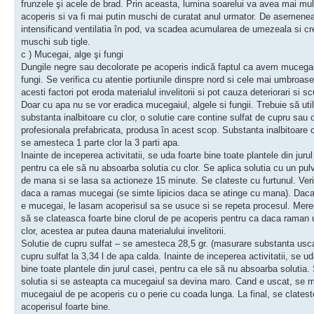
frunzele şi acele de brad. Prin aceasta, lumina soarelui va avea mai mul
acoperis si va fi mai putin muschi de curatat anul urmator. De asemene
intensificand ventilatia în pod, va scadea acumularea de umezeala si cr
muschi sub tigle.
c ) Mucegai, alge şi fungi
Dungile negre sau decolorate pe acoperis indică faptul ca avem mucegai
fungi. Se verifica cu atentie portiunile dinspre nord si cele mai umbroase
acesti factori pot eroda materialul invelitorii si pot cauza deteriorari si sc
Doar cu apa nu se vor eradica mucegaiul, algele si fungii. Trebuie să uti
substanta inalbitoare cu clor, o solutie care contine sulfat de cupru sau o
profesionala prefabricata, produsa în acest scop. Substanta inalbitoare c
se amesteca 1 parte clor la 3 parti apa.
Inainte de inceperea activitatii, se uda foarte bine toate plantele din jurul
pentru ca ele să nu absoarba solutia cu clor. Se aplica solutia cu un pulv
de mana si se lasa sa actioneze 15 minute. Se clateste cu furtunul. Ver
daca a ramas mucegai (se simte lipicios daca se atinge cu mana). Daca
e mucegai, le lasam acoperisul sa se usuce si se repeta procesul. Mere
să se clateasca foarte bine clorul de pe acoperis pentru ca daca raman
clor, acestea ar putea dauna materialului invelitorii.
Solutie de cupru sulfat – se amesteca 28,5 gr. (masurare substanta usc
cupru sulfat la 3,34 l de apa calda. Inainte de inceperea activitatii, se ud
bine toate plantele din jurul casei, pentru ca ele să nu absoarba solutia.
solutia si se asteapta ca mucegaiul sa devina maro. Cand e uscat, se 
mucegaiul de pe acoperis cu o perie cu coada lunga. La final, se clatest
acoperisul foarte bine.