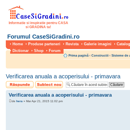
Informatie si inspiratie pentru CASA
si GRADINA ta!
Forumul CaseSiGradini.ro
Home
Produse parteneri
Revista
Galerie imagini
Catalog
Dictionar
Shop
Forum
Prima pagină
‹
Constructii
‹
Sisteme de 
Verificarea anuala a acoperisului - primavara
Scrie un răspuns
Scrie un subiect
nou
Verificarea anuala a acoperisului - primavara
de
hera
» Mar Apr 21, 2015 11:02 pm