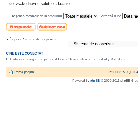
del vsakodnevne spletne izkušnje.
Afişează mesajele de la anteriorul:
Sortează după
Scrie un răspuns
Scrie un subiect
nou
Înapoi la Sisteme de acoperisuri
CINE ESTE CONECTAT
Utilizatorii ce navighează pe acest forum: Niciun utilizator înregistrat şi 0 vizitatori
Echipa
•
Şterge toa
Prima pagină
Powered by
phpBB
© 2000-2011 phpBB Gro