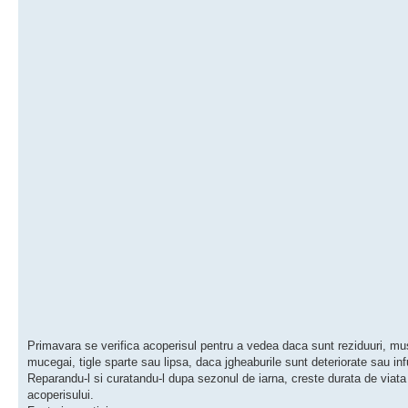
Primavara se verifica acoperisul pentru a vedea daca sunt reziduuri, mu
mucegai, tigle sparte sau lipsa, daca jgheaburile sunt deteriorate sau in
Reparandu-l si curatandu-l dupa sezonul de iarna, creste durata de viata
acoperisului.