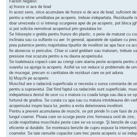
Factori negativi:
a) frunze si ace de brad
In acest sens, orice acumulare de frunze si de ace de brad, suficient d
pentru a retine umiditatea pe acoperis, trebuie indepartata. Reziduurile n
doar umezeala ci si intrerup scurgerea apei de pe acoperis, pot bloca jg
si pot solicita nemotivat acoperisul prin greutatea lor.
Se foloseşte o grebla pentru frunze din plastic, o perie de maturat cu c
inclinata sau cu suflante cu aer. In general, aparatele de spalare cu pre
prea puternice pentru majoritatea tipurilor de invelitori iar apa face ca ac
fie alunecos si periculos. Chiar si cand greblam sau maturam, trebuie sa
presiune mai scazuta pentru a nu dauna acoperisului.
Se toaleteaza copacii care au crengi care atarna peste acoperia pentru 
soarelui sa ajunga la acoperis. Astfel se vor reduce si problemele de umi
de mucegai, precum si cantitatea de reziduuri care se pot aduna.
b) Muşchi pe acoperis:
Muschiul are o radacină superficiala si necesita o sursa constanta de um
pentru a supravietui. Dat fiind faptul ca radacinile sunt superficiale, mus
indeparteaza destul de usor cu o matura cu coada lunga sau daca se sp
furtunul de gradina. Se curata cu apa sau cu matura intotdeauna din varf
acoperisului inspre baza lui, pentru a evita deteriorarea invelitorii.
Pentru a preveni acumularea de muschi, se pot prinde în cuie fasii de z
lungul coamei. Ploaia care se scurge peste zinc formeaza oxid de zinc,
ucide majoritatea muschiului peste care se va scurge. Şi benzile de cup
eficiente ai durabile. Se monteaza benzile de cupru expuse la intemperii
coamelor. Se taie ramurile copacilor care trec peste acoperis si se inde