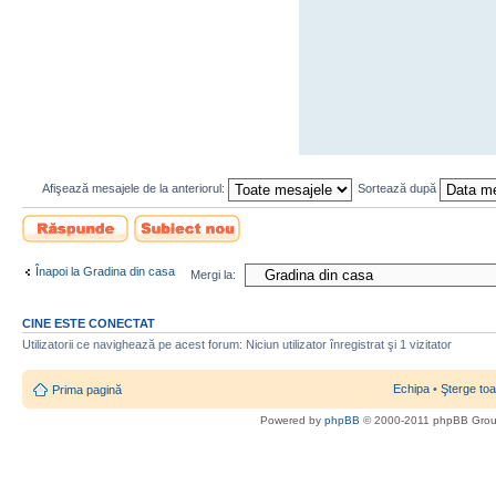
Afişează mesajele de la anteriorul:
Sortează după
Scrie un răspuns
Scrie un subiect
nou
Înapoi la Gradina din casa
Mergi la:
CINE ESTE CONECTAT
Utilizatorii ce navighează pe acest forum: Niciun utilizator înregistrat şi 1 vizitator
Echipa
•
Şterge toa
Prima pagină
Powered by
phpBB
© 2000-2011 phpBB Gro