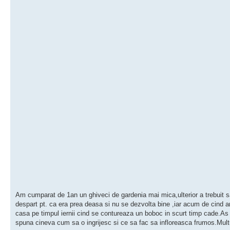
Am cumparat de 1an un ghiveci de gardenia mai mica,ulterior a trebuit s
despart pt. ca era prea deasa si nu se dezvolta bine ,iar acum de cind 
casa pe timpul iernii cind se contureaza un boboc in scurt timp cade.As 
spuna cineva cum sa o ingrijesc si ce sa fac sa infloreasca frumos.Mu