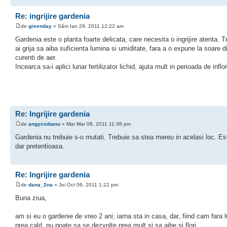
Re: ingrijire gardenia
de
greenday
» Sâm Ian 29, 2011 12:22 am
Gardenia este o planta foarte delicata, care necesita o ingrijire atenta. T
ai grija sa aiba suficienta lumina si umiditate, fara a o expune la soare di
curenti de aer.
Incearca sa-i aplici lunar fertilizator lichid, ajuta mult in perioada de inflor
Re: Ingrijire gardenia
de
angyciobanu
» Mar Mar 08, 2011 11:38 pm
Gardenia nu trebuie s-o mutati. Trebuie sa stea mereu in acelasi loc. E
dar pretentioasa.
Re: Ingrijire gardenia
de
dana_2na
» Joi Oct 06, 2011 1:22 pm
Buna ziua,
am si eu o gardenie de vreo 2 ani; iarna sta in casa, dar, fiind cam fara 
prea cald, nu poate sa se dezvolte prea mult si sa aibe si flori....