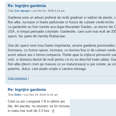
Re: Ingrijire gardenia
de
Cris Apropo
» Lun Oct 01, 2018 4:12 pm
Gardenia este un arbust preferat de multi gradinari si iubitori de plante, 
flori albe, lucioase si foarte parfumate si frunze de culoare verde-inchis
ca gardeniile au fost numite asa dupa Alexander Garden, un doctor din 
USA, in timpul perioadei coloniale. Gardeniile, care sunt mai mult de 20
specii, fac parte din familia Rubiaceae.
Una din specii este insa foarte importanta, anume gardenia jasminoides:
frumoasa, cu frunze opuse, lucioase, cu textura fina si de culoare verde-
acest arbust are o forma compacta. Florile apar la mijlocul primaverii sa
verii, si dureaza destul de mult pentru ca nu se deschid toate odata. Gar
flori albe (devin crem pe masura ce se maturizeaza) si par cerate; au u
puternic, dulce, care poate umple o camera intreaga.
Chat romanesc
|
Re: Ingrijire gardenia
de
Dafni
» Lun Dec 24, 2018 11:41 am
Cred ca am cumparat 7-8 in ultimii ani
dar, din pacate, nu reusesc sa tin niciuna
in viata mai mult de 2-3 luni ::((