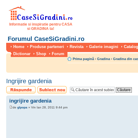
Informatie si inspiratie pentru CASA
si GRADINA ta!
Forumul CaseSiGradini.ro
Home
Produse parteneri
Revista
Galerie imagini
Catalog
Dictionar
Shop
Forum
Prima pagină
‹
Gradina
‹
Gradina din ca
Ingrijire gardenia
Scrie un răspuns
Scrie un subiect
nou
ingrijire gardenia
de
glpopa
» Vin Ian 28, 2011 9:44 pm