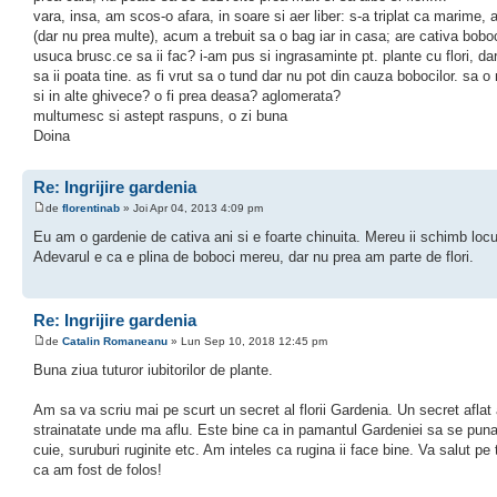
vara, insa, am scos-o afara, in soare si aer liber: s-a triplat ca marime, a 
(dar nu prea multe), acum a trebuit sa o bag iar in casa; are cativa bobo
usuca brusc.ce sa ii fac? i-am pus si ingrasaminte pt. plante cu flori, da
sa ii poata tine. as fi vrut sa o tund dar nu pot din cauza bobocilor. sa o
si in alte ghivece? o fi prea deasa? aglomerata?
multumesc si astept raspuns, o zi buna
Doina
Re: Ingrijire gardenia
de
florentinab
» Joi Apr 04, 2013 4:09 pm
Eu am o gardenie de cativa ani si e foarte chinuita. Mereu ii schimb locu
Adevarul e ca e plina de boboci mereu, dar nu prea am parte de flori.
Re: Ingrijire gardenia
de
Catalin Romaneanu
» Lun Sep 10, 2018 12:45 pm
Buna ziua tuturor iubitorilor de plante.
Am sa va scriu mai pe scurt un secret al florii Gardenia. Un secret aflat a
strainatate unde ma aflu. Este bine ca in pamantul Gardeniei sa se puna
cuie, suruburi ruginite etc. Am inteles ca rugina ii face bine. Va salut pe t
ca am fost de folos!