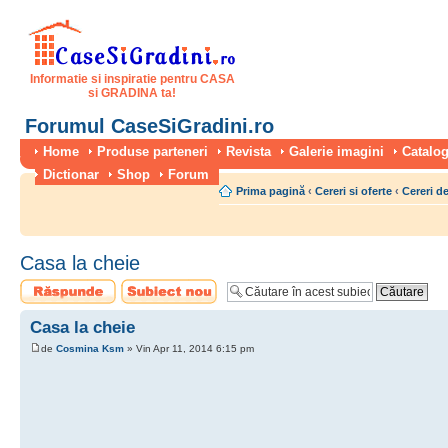
Informatie si inspiratie pentru CASA
si GRADINA ta!
Forumul CaseSiGradini.ro
Home
Produse parteneri
Revista
Galerie imagini
Catalog
Dictionar
Shop
Forum
Prima pagină
‹
Cereri si oferte
‹
Cereri de
Casa la cheie
Scrie un răspuns
Scrie un subiect
nou
Casa la cheie
de
Cosmina Ksm
» Vin Apr 11, 2014 6:15 pm