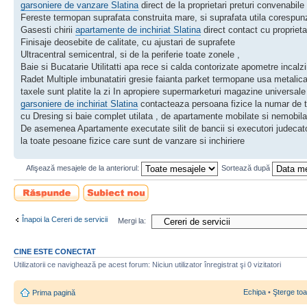
garsoniere de vanzare Slatina
direct de la proprietari preturi convenabile
Fereste termopan suprafata construita mare, si suprafata utila corespun
Gasesti chirii
apartamente de inchiriat Slatina
direct contact cu proprieta
Finisaje deosebite de calitate, cu ajustari de suprafete
Ultracentral semicentral, si de la periferie toate zonele ,
Baie si Bucatarie Utilitatti apa rece si calda contorizate apometre incalzi
Radet Multiple imbunatatiri gresie faianta parket termopane usa metalic
taxele sunt platite la zi In apropiere supermarketuri magazine universale
garsoniere de inchiriat Slatina
contacteaza persoana fizice la numar de t
cu Dresing si baie complet utilata , de apartamente mobilate si nemobila
De asemenea Apartamente executate silit de bancii si executori judecato
la toate pesoane fizice care sunt de vanzare si inchiriere
Afişează mesajele de la anteriorul:
Sortează după
Scrie un răspuns
Scrie un subiect
nou
Înapoi la Cereri de servicii
Mergi la:
CINE ESTE CONECTAT
Utilizatorii ce navighează pe acest forum: Niciun utilizator înregistrat şi 0 vizitatori
Echipa
•
Şterge toa
Prima pagină