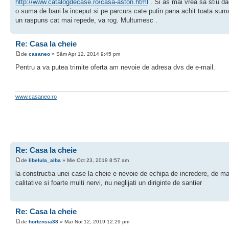
http://www.catalogdecase.ro/casa-aston.html
. Si as mai vrea sa stiu d
o suma de bani la inceput si pe parcurs cate putin pana achit toata sum
un raspuns cat mai repede, va rog. Multumesc .
Re: Casa la cheie
de
casaneo
» Sâm Apr 12, 2014 9:45 pm
Pentru a va putea trimite oferta am nevoie de adresa dvs de e-mail.
www.casaneo.ro
Re: Casa la cheie
de
libelula_alba
» Mie Oct 23, 2019 8:57 am
la constructia unei case la cheie e nevoie de echipa de incredere, de ma
calitative si foarte multi nervi, nu neglijati un diriginte de santier
Re: Casa la cheie
de
hortensia38
» Mar Noi 12, 2019 12:29 pm