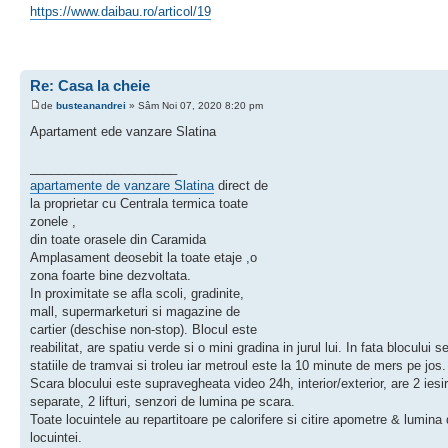
https://www.daibau.ro/articol/19
Re: Casa la cheie
de
busteanandrei
» Sâm Noi 07, 2020 8:20 pm
Apartament ede vanzare Slatina
_____________________
apartamente de vanzare Slatina
direct de
la proprietar cu Centrala termica toate
zonele ,
din toate orasele din Caramida
Amplasament deosebit la toate etaje ,o
zona foarte bine dezvoltata.
In proximitate se afla scoli, gradinite,
mall, supermarketuri si magazine de
cartier (deschise non-stop). Blocul este
reabilitat, are spatiu verde si o mini gradina in jurul lui. In fata blocului se
statiile de tramvai si troleu iar metroul este la 10 minute de mers pe jos.
Scara blocului este supravegheata video 24h, interior/exterior, are 2 iesir
separate, 2 lifturi, senzori de lumina pe scara.
Toate locuintele au repartitoare pe calorifere si citire apometre & lumina 
locuintei.