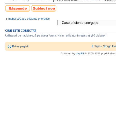
Scrie un răspuns
Scrie un subiect
nou
Înapoi la Case eficiente energetic
CINE ESTE CONECTAT
Utilizatorii ce navighează pe acest forum: Niciun utilizator înregistrat şi 0 vizitatori
Echipa
•
Şterge toa
Prima pagină
Powered by
phpBB
© 2000-2011 phpBB Gro