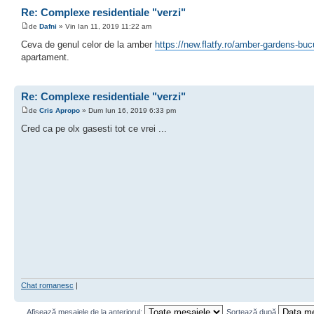
Re: Complexe residentiale "verzi"
de
Dafni
» Vin Ian 11, 2019 11:22 am
Ceva de genul celor de la amber
https://new.flatfy.ro/amber-gardens-buc
apartament.
Re: Complexe residentiale "verzi"
de
Cris Apropo
» Dum Iun 16, 2019 6:33 pm
Cred ca pe olx gasesti tot ce vrei ...
Chat romanesc
|
Afişează mesajele de la anteriorul:
Sortează după