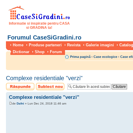
Informatie si inspiratie pentru CASA
si GRADINA ta!
Forumul CaseSiGradini.ro
Home
Produse parteneri
Revista
Galerie imagini
Catalog
Dictionar
Shop
Forum
Prima pagină
‹
Case ecologice
‹
Case efi
Complexe residentiale "verzi"
Scrie un răspuns
Scrie un subiect
nou
Complexe residentiale "verzi"
de
Dafni
» Lun Dec 24, 2018 11:46 am