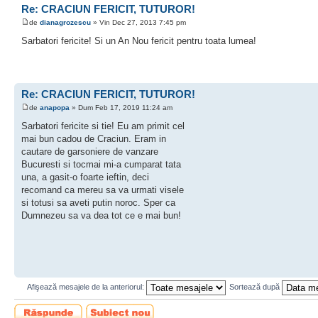
Re: CRACIUN FERICIT, TUTUROR!
de
dianagrozescu
» Vin Dec 27, 2013 7:45 pm
Sarbatori fericite! Si un An Nou fericit pentru toata lumea!
Re: CRACIUN FERICIT, TUTUROR!
de
anapopa
» Dum Feb 17, 2019 11:24 am
Sarbatori fericite si tie! Eu am primit cel
mai bun cadou de Craciun. Eram in
cautare de garsoniere de vanzare
Bucuresti si tocmai mi-a cumparat tata
una, a gasit-o foarte ieftin, deci
recomand ca mereu sa va urmati visele
si totusi sa aveti putin noroc. Sper ca
Dumnezeu sa va dea tot ce e mai bun!
Afişează mesajele de la anteriorul:
Sortează după
Scrie un răspuns
Scrie un subiect
nou