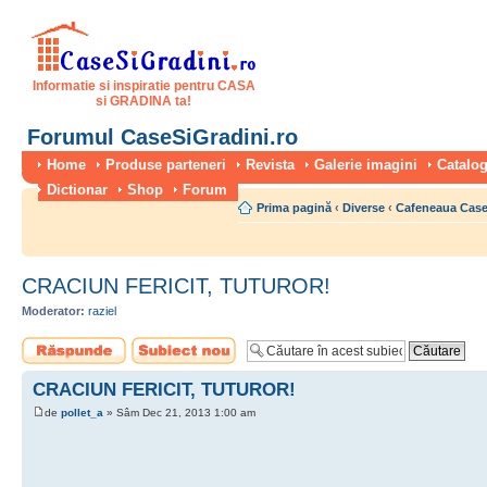
Informatie si inspiratie pentru CASA
si GRADINA ta!
Forumul CaseSiGradini.ro
Home
Produse parteneri
Revista
Galerie imagini
Catalog
Dictionar
Shop
Forum
Prima pagină
‹
Diverse
‹
Cafeneaua Case
CRACIUN FERICIT, TUTUROR!
Moderator:
raziel
Scrie un răspuns
Scrie un subiect
nou
CRACIUN FERICIT, TUTUROR!
de
pollet_a
» Sâm Dec 21, 2013 1:00 am