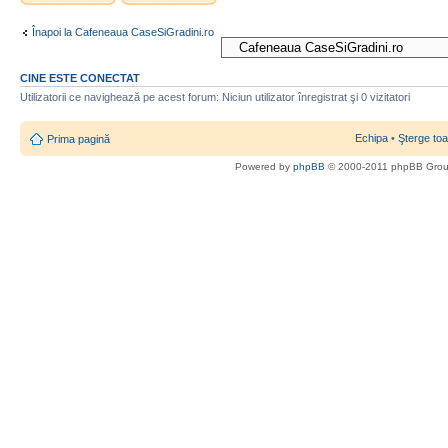
Înapoi la Cafeneaua CaseSiGradini.ro
CINE ESTE CONECTAT
Utilizatorii ce navighează pe acest forum: Niciun utilizator înregistrat şi 0 vizitatori
Echipa
•
Şterge toa
Prima pagină
Powered by
phpBB
© 2000-2011 phpBB Gro