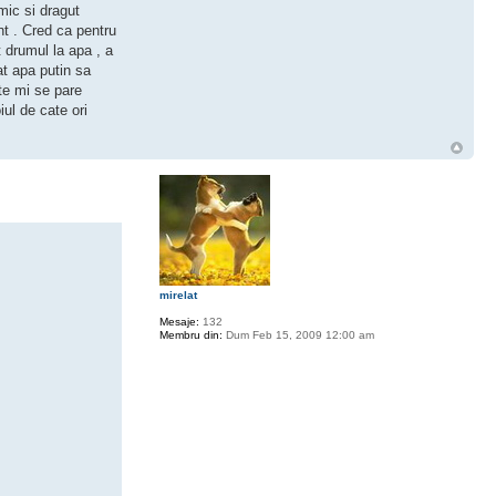
mic si dragut
nt . Cred ca pentru
t drumul la apa , a
at apa putin sa
te mi se pare
ul de cate ori
mirelat
Mesaje:
132
Membru din:
Dum Feb 15, 2009 12:00 am