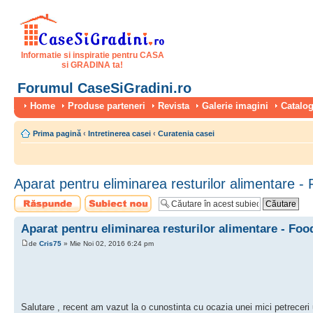
Informatie si inspiratie pentru CASA
si GRADINA ta!
Forumul CaseSiGradini.ro
Home
Produse parteneri
Revista
Galerie imagini
Catalog
Prima pagină
‹
Intretinerea casei
‹
Curatenia casei
Aparat pentru eliminarea resturilor alimentare 
Scrie un răspuns
Scrie un subiect
nou
Aparat pentru eliminarea resturilor alimentare - Fo
de
Cris75
» Mie Noi 02, 2016 6:24 pm
Salutare , recent am vazut la o cunostinta cu ocazia unei mici petreceri u