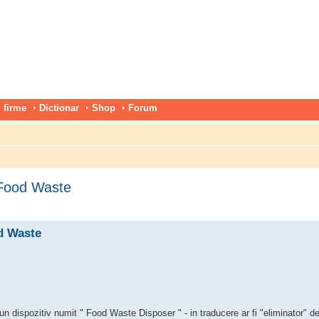
 firme
Dictionar
Shop
Forum
- Food Waste
od Waste
n dispozitiv numit " Food Waste Disposer " - in traducere ar fi "eliminator" de