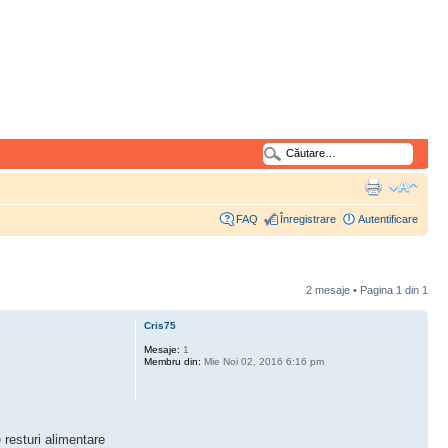
FAQ
Înregistrare
Autentificare
2 mesaje • Pagina
1
din
1
Cris75
Mesaje:
1
Membru din:
Mie Noi 02, 2016 6:16 pm
 resturi alimentare