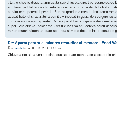
. Era o chestie draguta amplasata sub chiuveta direct pe scurgerea de la
amplasat pe blat langa chiuveta la indemana . Comanda de la buton catre 
a evita orice potential pericol . Spre surprnderea mea la finalizarea mesei
apasat butonul si aparatul a pornit . A indesat in gaura de scurgere restu
curga si apoi a oprit aparatul . Mi s-a parut foarte ingenios device-ul 
super . Are cineva , foloseste ? As fi curios sa aflu cateva pareri deoa
raman resturi alimentare care se strica si miros daca le las in cosul de g
Re: Aparat pentru eliminarea resturilor alimentare - Food W
de
mirelat
» Lun Dec 05, 2016 11:53 pm
Chiuveta era si ea una speciala sau se poate monta acest tocator la ori