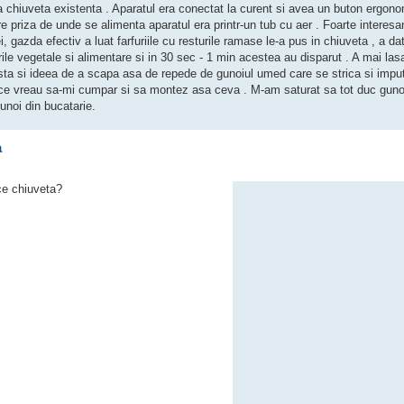
 chiuveta existenta . Aparatul era conectat la curent si avea un buton ergono
priza de unde se alimenta aparatul era printr-un tub cu aer . Foarte interesa
, gazda efectiv a luat farfuriile cu resturile ramase le-a pus in chiuveta , a da
rile vegetale si alimentare si in 30 sec - 1 min acestea au disparut . A mai las
acesta si ideea de a scapa asa de repede de gunoiul umed care se strica si impu
rece vreau sa-mi cumpar si sa montez asa ceva . M-am saturat sa tot duc gunoi
unoi din bucatarie.
a
ce chiuveta?