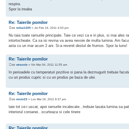
respira.
Spor la treaba
Re: Taierile pomilor
de
mihai1205
» Joi Feb 24, 2011 4:03 pm
Nu taia toate ramurile principale. Taie ce vezi ca e in plus, si mai ales r
intortocheate. Ca sa isi revina va avea nevoie de multa lumina. Am facu
asta cu un mar acum 2 ani. Si-a revenit destul de frumos. Spor la tuns!
Re: Taierile pomilor
de
otravele
» Vin Mar 04, 2011 11:55 am
In perioadele cu temperaturi pozitive si pana la dezmugurit trebuie facute
cu un produs cupric si cu un produs pe baza de ulei.
Re: Taierile pomilor
de
micki23
» Lun Mai 16, 2011 8:37 pm
taie tot ce-i uscat, apoi ramurile incalecate...trebuie lasata lumina sa pat
interiorul coroanei...scurteaza si cele tinere
Re: Taierile pomilor