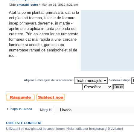
de
smarald_eufro
» Mar Ian 31, 2012 8:31 pm
Atat la pomii plantati primavara, cat si la
cei plantati toamna, taierile de formare
incep primavara devreme, in martie -
aprilie si se aplica in toata perioada de
crestere. Prin aplicarea lor se urmareste
formarea cat mai rapida a unei coroane
luminate si aerisite, garnisita cu
numeroase ramuri de semischelet si de
rod .
Afişează mesajele de la anteriorul:
Sortează după
Scrie un răspuns
Scrie un subiect
nou
Înapoi la Livada
Mergi la:
CINE ESTE CONECTAT
Utilizatorii ce navighează pe acest forum: Niciun utilizator înregistrat şi 0 vizitatori